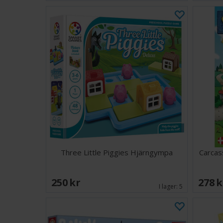
Three Little Piggies Hjärngympa
Carcas
250 SEK
278 
I lager:
5