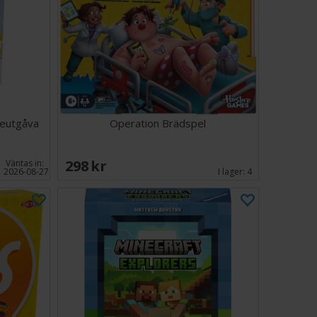
maning från utmaningshäftet - det är alltid en bra idé att
en enklaste nivån
tarna enligt anvisningarna i utmaningen
 av utmaningen så att alla bitar hamnar på rätt plats
a finns i samma häfte - det finns bara en lösning per
eutgåva
Operation Brädspel
ar med bilder, engelsk text.
298 SEK
Väntas in:
2026-08-27
I lager:
4