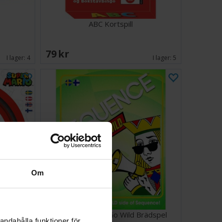
ABC Kortspill
79 SEK
I lager:
4
I lager:
5
Om
spel
Sequence Jacks Go Wild Brädspel
andahålla funktioner för