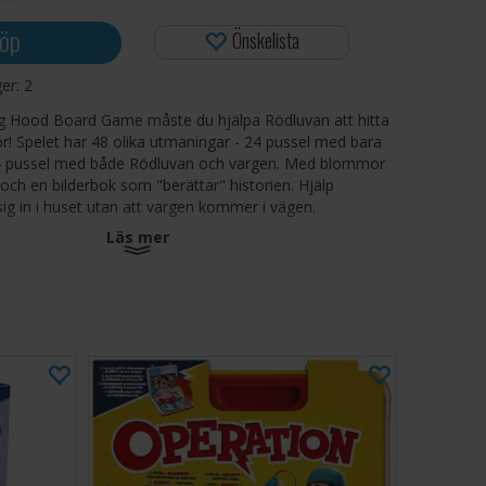
öp
Önskelista
ger:
2
ing Hood Board Game måste du hjälpa Rödluvan att hitta
r! Spelet har 48 olika utmaningar - 24 pussel med bara
4 pussel med både Rödluvan och vargen. Med blommor
och en bilderbok som "berättar" historien. Hjälp
sig in i huset utan att vargen kommer i vägen.
Läs mer
l i Smartgames-serien, som stimulerar följande
eter:
sning
h resonemang
färdigheter
tionsförmåga
sförmåga
rception
tänkande
rmåga