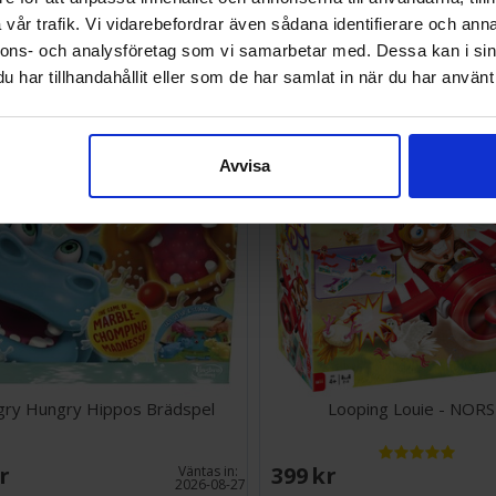
vår trafik. Vi vidarebefordrar även sådana identifierare och anna
SEK
132 SEK
nnons- och analysföretag som vi samarbetar med. Dessa kan i sin
I lager:
4
har tillhandahållit eller som de har samlat in när du har använt 
Avvisa
ry Hungry Hippos Brädspel
Looping Louie - NOR
SEK
399 SEK
Väntas in:
2026-08-27