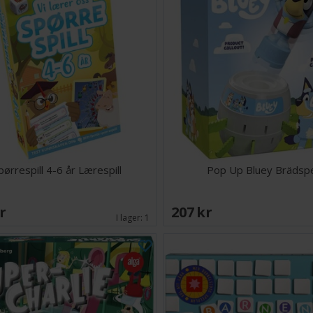
pørrespill 4-6 år Lærespill
Pop Up Bluey Brädsp
SEK
207 SEK
I lager:
1