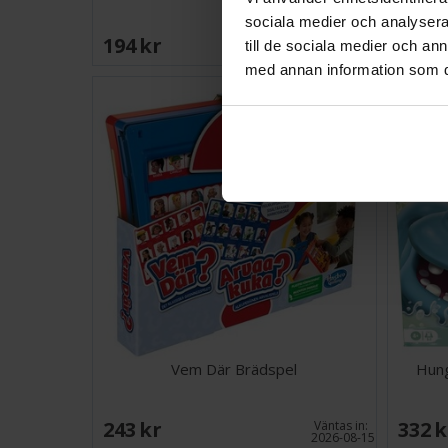
sociala medier och analysera 
194 SEK
239 
till de sociala medier och a
I lager:
11
med annan information som du 
Vem Där Brädspel
Hung
243 SEK
332 
Väntas in:
2026-08-15