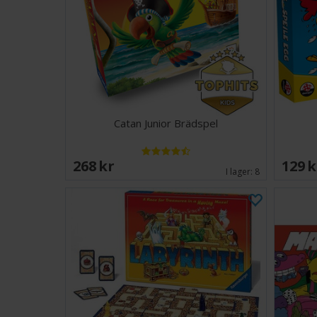
Catan Junior Brädspel
268 SEK
129 
I lager:
8