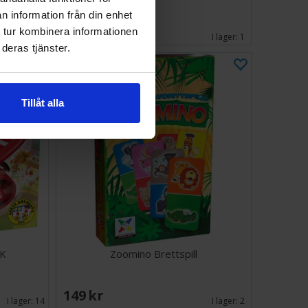
n information från din enhet
293 SEK
 tur kombinera informationen
I lager:
6
I lager:
1
deras tjänster.
Tillåt alla
SK
Zoomino Brettspill
149 SEK
I lager:
14
I lager:
2