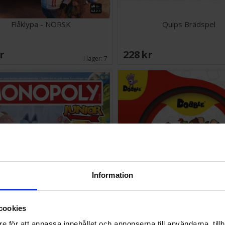
Flåklypa - NORSK
Quips Brädspel
SEK
228 SEK
I lager:
7
Information
cookies
opoly Junior 2-i-1 - NORSK
Dobble Super Mario Bräd
e för att anpassa innehållet och annonserna till användarna, tillh