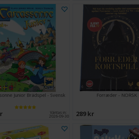
sonne Junior Brädspel - Svensk
Forræder - NORSK
SEK
289 SEK
Väntas in:
2026-09-30