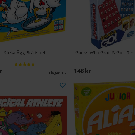
Hur man spelar:
Välj en ut
börja på d
Placera bi
Lös resten
Lösningarn
utmaning
Steka Ägg Brädspel
Guess Who Grab & Go - Res
Antal spelare: 1
Ålder: 4-7 år
Språk: Förklaring
SEK
148 SEK
I lager:
16