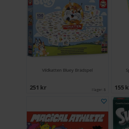
Vildkatten Bluey Brädspel
S
251 SEK
155 
I lager:
8