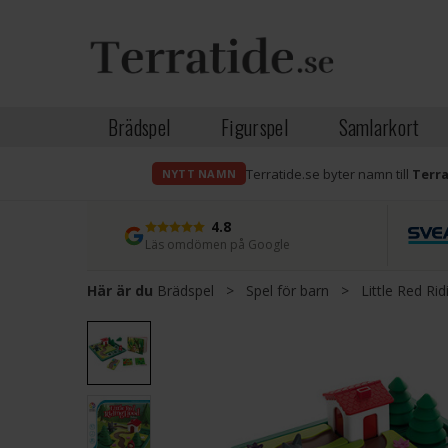
Brädspel
Figurspel
Samlarkort
Terratide.se byter namn till
Terr
NYTT NAMN
4.8
Läs omdömen på Google
Här är du
Brädspel
>
Spel för barn
>
Little Red R