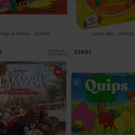
Magical Athlete - NORSK
Junior Alias - NORSK
SEK
324 SEK
Väntas in:
2026-09-30