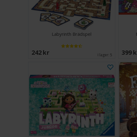
Labyrinth Brädspel
242 SEK
399 
I lager:
5