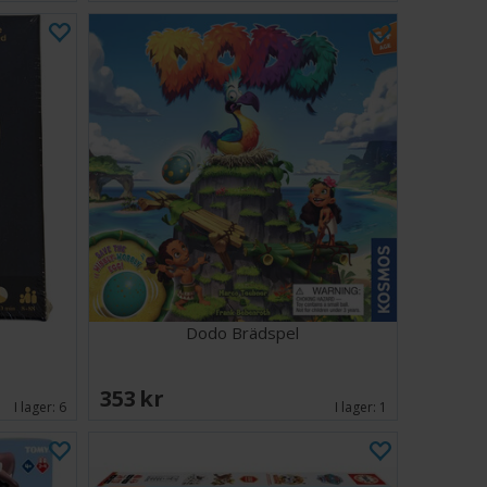
Dodo Brädspel
353 SEK
I lager:
6
I lager:
1