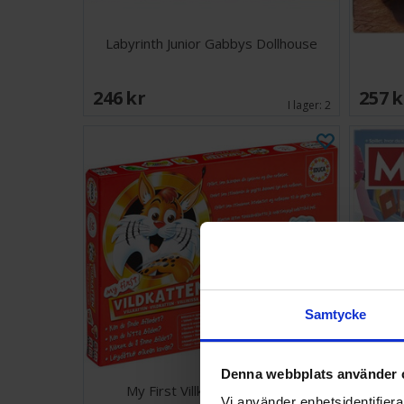
Labyrinth Junior Gabbys Dollhouse
246 SEK
257 
I lager:
2
Samtycke
Denna webbplats använder 
My First Villkatten Brädspel
Mon
Vi använder enhetsidentifierar