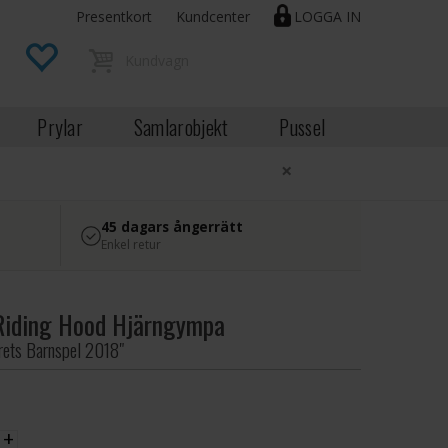
Presentkort
Kundcenter
LOGGA IN
Prylar
Samlarobjekt
Pussel
×
45 dagars ångerrätt
Enkel retur
 Riding Hood Hjärngympa
Årets Barnspel 2018"
EK
+