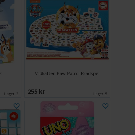
el
Vildkatten Paw Patrol Brädspel
255 SEK
I lager:
3
I lager:
5