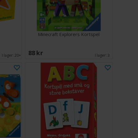
Minecraft Explorers Kortspel
88 SEK
I lager:
20+
I lager:
3