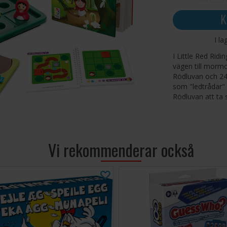
K
I la
I Little Red Rid
vägen till mormo
Rödluvan och 2
som "ledtrådar" 
Rödluvan att ta 
Detta är ett spe
kognitiva färdigh
Problemlö
Vi rekommenderar också
Logik oc
Språkliga 
Koncentra
Planering
Visuell pe
Flexibelt 
Minnesfö