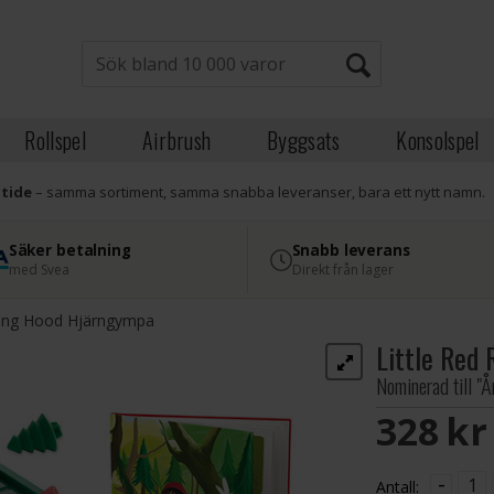
Rollspel
Airbrush
Byggsats
Konsolspel
atide
– samma sortiment, samma snabba leveranser, bara ett nytt namn.
Säker betalning
Snabb leverans
med Svea
Direkt från lager
iding Hood Hjärngympa
Little Red
Nominerad till "
328 S
-
Antall: