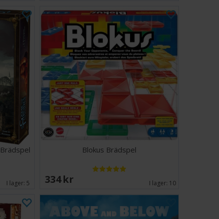
 Brädspel
Blokus Brädspel
334 SEK
I lager:
5
I lager:
10