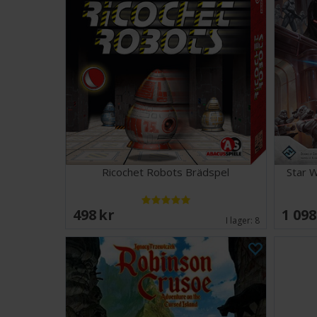
Ricochet Robots Brädspel
Star W
498 SEK
1 098
I lager:
8