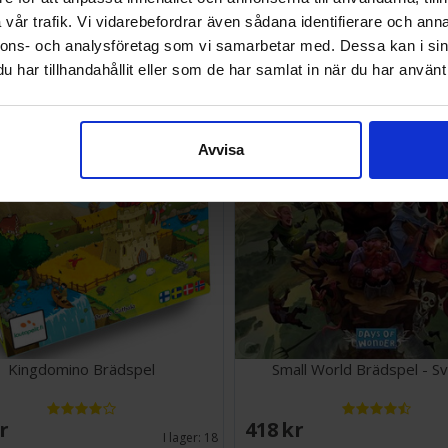
vår trafik. Vi vidarebefordrar även sådana identifierare och anna
SEK
135 SEK
Väntas in:
nnons- och analysföretag som vi samarbetar med. Dessa kan i sin
2026-09-30
har tillhandahållit eller som de har samlat in när du har använt 
Avvisa
Kingdomino Brädspel
Small World Brädspel - S
SEK
418 SEK
I lager:
18