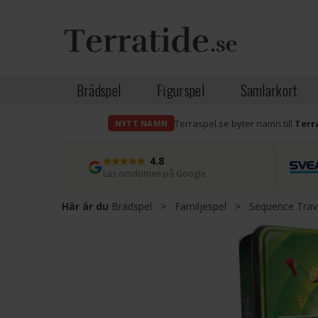
Brädspel
Figurspel
Samlarkort
Terraspel.se byter namn till
Terr
NYTT NAMN
4.8
Läs omdömen på Google
Här är du
Brädspel
>
Familjespel
>
Sequence Trav