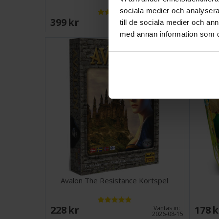
sociala medier och analysera 
399 SEK
148 
till de sociala medier och a
I lager:
9
med annan information som du 
Avalon The Resistance Kortspel
228 SEK
178 
Väntas in:
2026-08-15