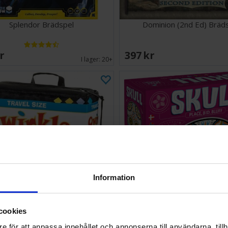
Splendor Brädspel
Dominion (2nd Ed) Bräd
SEK
397 SEK
I lager:
20+
Information
cookies
kle Travel Size - Reseutgåva
Skull Kortspel
e för att anpassa innehållet och annonserna till användarna, tillh