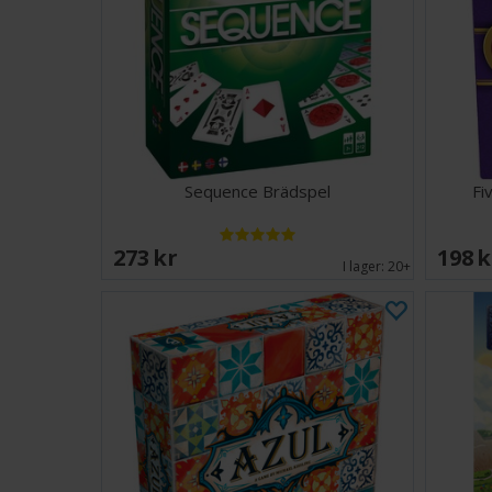
Sequence Brädspel
Fi
273 SEK
198 
I lager:
20+