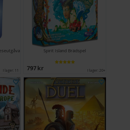
Reseutgåva
Spirit Island Brädspel
797 SEK
I lager:
11
I lager:
20+