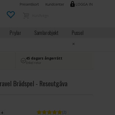
Presentkort
Kundcenter
LOGGA IN
Prylar
Samlarobjekt
Pussel
×
45 dagars ångerrätt
Enkel retur
ravel Brädspel - Reseutgåva
EK
+
(2)