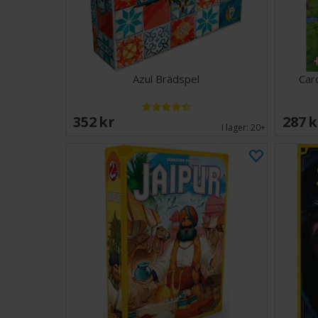
Azul Brädspel
Car
352 SEK
287 
I lager:
20+