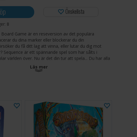
öp
Önskelista
ger:
8
 Board Game är en reseversion av det populära
acerar du dina marker eller blockerar du din
öker du få ditt lag att vinna, eller lutar du dig mot
? Sequence är ett spännande spel som har sålts i
ar världen över. Nu är det din tur att spela... Du har alla
Läs mer
plan, 52 Sequence-kort, 2 påminnelsekort, 25 gula pjäser,
pelregler.
-12
inuter