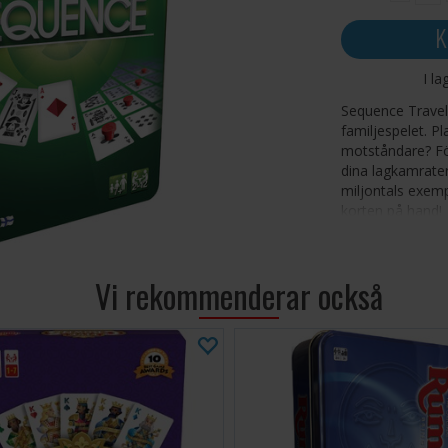
K
I la
Sequence Travel
familjespelet. Pl
motståndare? Förs
dina lagkamrater
miljontals exempl
korten på hand!
Innehåll: 1 spel
25 röda pjäser, s
Vi rekommenderar också
Antal spelare: 2
Ålder: 7+
Speltid: 10-30 m
Språk: Svenska