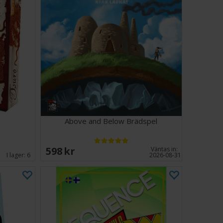
Above and Below Brädspel
598 SEK
Väntas in:
I lager:
6
2026-08-31