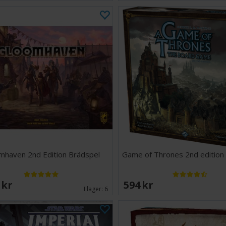
mhaven 2nd Edition Brädspel
Game of Thrones 2nd edition
 SEK
594 SEK
I lager:
6