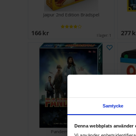
Jaipur 2nd Edition Brädspel
166 SEK
277 
I lager:
1
Samtycke
Denna webbplats använder 
Pandemic Brettspill
Qwir
Vi använder enhetsidentifierar