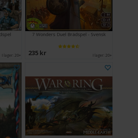
ädspel
7 Wonders Duel Brädspel - Svensk
235 SEK
I lager:
20+
I lager:
20+