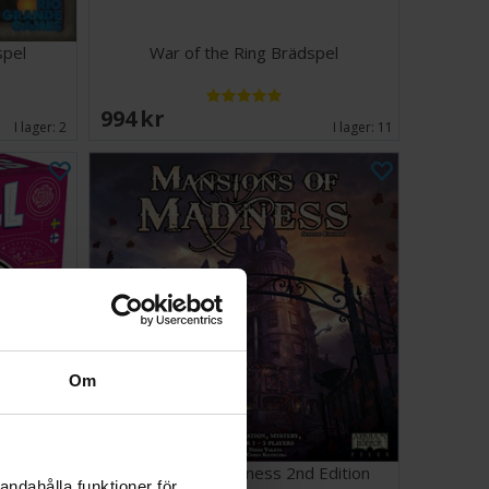
spel
War of the Ring Brädspel
994 SEK
I lager:
2
I lager:
11
Om
Mansions of Madness 2nd Edition
andahålla funktioner för