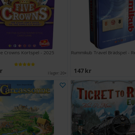
ve Crowns Kortspel - 2025
Rummikub Travel Brädspel - 
SEK
147 SEK
I lager:
20+