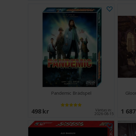
Pandemic Brädspel
Gloo
498 SEK
1 687
Väntas in:
2026-08-15