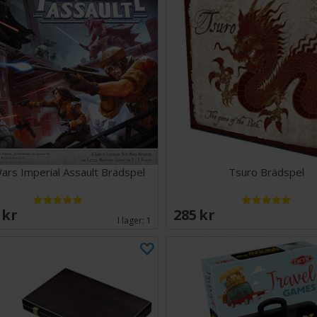
ars Imperial Assault Brädspel
Tsuro Brädspel
 SEK
285 SEK
I lager:
1