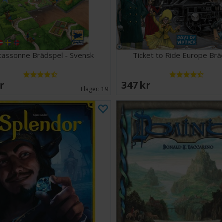
cassonne Brädspel - Svensk
Ticket to Ride Europe Br
SEK
347 SEK
I lager:
19