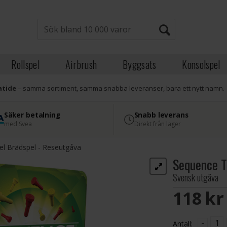
Rollspel
Airbrush
Byggsats
Konsolspel
atide
– samma sortiment, samma snabba leveranser, bara ett nytt namn.
Säker betalning
Snabb leverans
med Svea
Direkt från lager
el Brädspel - Reseutgåva
Sequence T
Svensk utgåva
118 S
-
Antall: