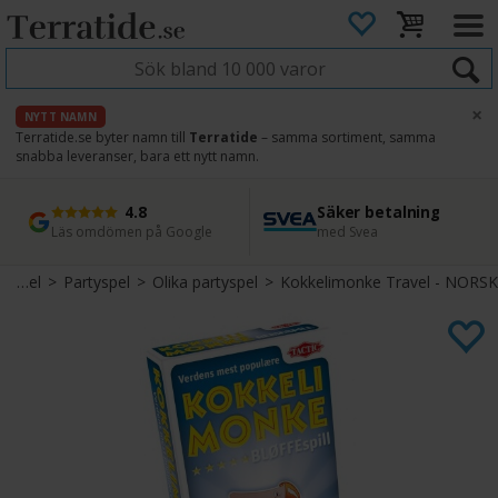
×
NYTT NAMN
Terratide.se byter namn till
Terratide
– samma sortiment, samma
snabba leveranser, bara ett nytt namn.
4.8
Säker betalning
Snabb leverans
45 dagars ångerrätt
Läs omdömen på Google
med Svea
Direkt från lager
Enkel retur
Brädspel
>
Partyspel
>
Olika partyspel
>
Kokkelimonke Travel - NORSK