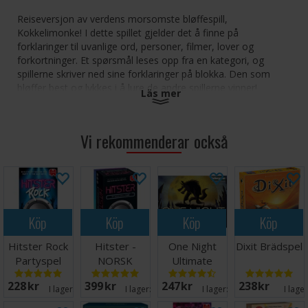
Reiseversjon av verdens morsomste bløffespill,
Kokkelimonke! I dette spillet gjelder det å finne på
forklaringer til uvanlige ord, personer, filmer, lover og
forkortninger. Et spørsmål leses opp fra en kategori, og
spillerne skriver ned sine forklaringer på blokka. Den som
bløffer best og lykkes i å lure de andre spillerne vinner!
Läs mer
Reiseutgaven kommer i en praktisk størrelse som egner seg
flott for reise.
Vi rekommenderar också
Antall spillere: 3-8
Alder: 12+
Spilletid: 60 minutter
Språk: Norsk
Köp
Köp
Köp
Köp
Hitster Rock
Hitster -
One Night
Dixit Brädspel
Partyspel
NORSK
Ultimate
Werewolf
228 SEK
399 SEK
247 SEK
238 SEK
Brädspel
I lager:
20+
I lager:
20+
I lager:
20+
I lage