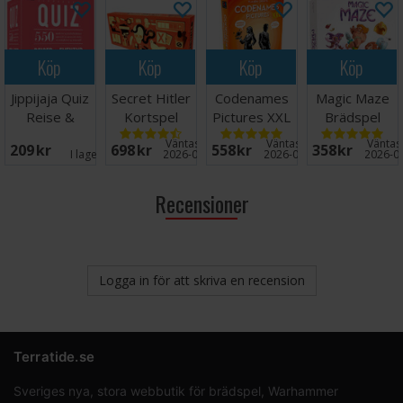
Köp
Köp
Köp
Köp
Jippijaja Quiz
Secret Hitler
Codenames
Magic Maze
Reise &
Kortspel
Pictures XXL
Brädspel
Eventyr
Kortspel
Väntas in:
Väntas in:
Väntas 
209 SEK
698 SEK
558 SEK
358 SEK
Kortspill
I lager:
1
2026-09-30
2026-09-30
2026-0
Recensioner
Logga in för att skriva en recension
Terratide.se
Sveriges nya, stora webbutik för brädspel, Warhammer