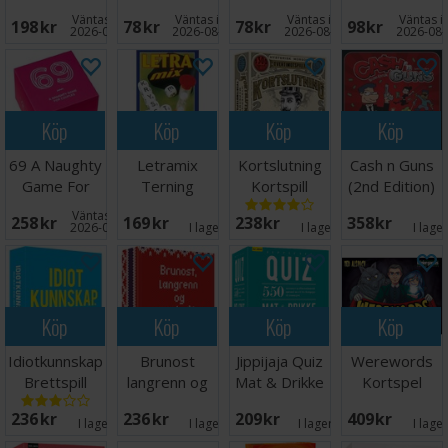
vinner
favorit
middagen
Väntas in:
Väntas in:
Väntas in:
Väntas in
198 SEK
78 SEK
78 SEK
98 SEK
Partyspel
Partyspel
2026-08-28
2026-08-28
2026-08-28
2026-08-
Köp
Köp
Köp
Köp
69 A Naughty
Letramix
Kortslutning
Cash n Guns
Game For
Terning
Kortspill
(2nd Edition)
Couples
Scrabble/kryssord
Brädspel
Väntas in:
258 SEK
169 SEK
238 SEK
358 SEK
Brädspel
Spill
2026-08-28
I lager:
6
I lager:
4
I lage
Köp
Köp
Köp
Köp
Idiotkunnskap
Brunost
Jippijaja Quiz
Werewords
Brettspill
langrenn og
Mat & Drikke
Kortspel
lusekofte
Kortspill
236 SEK
236 SEK
209 SEK
409 SEK
Kortspill
I lager:
6
I lager:
9
I lager:
10
I lage