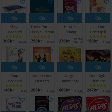
Köp
Köp
Köp
Köp
Klask
Trivial Pursuit
Hitster
Just One
Brädspel
Classic Edition
Förläng
Brettspill
Norsk
Festen
(Norsk
Väntas in:
398 SEK
758 SEK
278 SEK
158 SEK
Partyspel
utgave)
I lager:
20+
I lager:
20+
2026-09-15
I lage
Köp
Köp
Köp
Köp
Coup
Codenames
Norges
One Night
Brädspel
Pictures
Dummeste
Ultimate
Kortspel -
Deluxe -
Werewolf
148 SEK
208 SEK
609 SEK
247 SEK
ENGELSK
NORSK
Daybreak Exp
I lager:
6
I lager:
9
I lager:
9
I lage