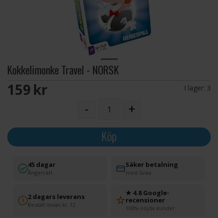
Kokkelimonke Travel - NORSK
159 SEK
I lager:
3
-
+
Köp
45 dagar
Säker betalning
Ångerrätt
med Svea
★ 4.8 Google-
2 dagars leverans
recensioner
Beställ innan kl. 12
100% nöjda kunder