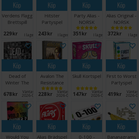
Köp
Köp
Köp
Köp
Verdens Flagg
Hitster
Party Alias -
Alias Original -
Brettspill
Partyspel
NORSK
NORSK
229 SEK
243 SEK
351 SEK
372 SEK
I lager:
2
I lager:
15
I lager:
1
I lage
Köp
Köp
Köp
Köp
Dead of
Avalon The
Skull Kortspel
First to Worst
Winter The
Resistance
Partyspel
Long Night
Kortspel
Väntas in:
Väntas in:
Väntas in:
Väntas 
678 SEK
228 SEK
147 SEK
419 SEK
Brädspel
2026-09-30
2026-08-15
2026-09-15
2026-0
Köp
Köp
Köp
Köp
Would You
Alias Brädspel
0-100 -
Bananagrams