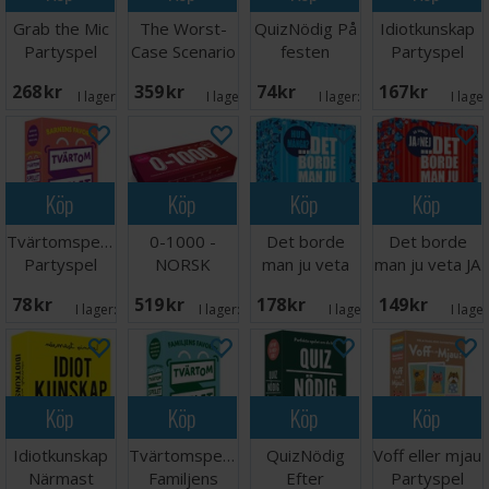
Grab the Mic
The Worst-
QuizNödig På
Idiotkunskap
Partyspel
Case Scenario
festen
Partyspel
Kortspel
Partyspel
268 SEK
359 SEK
74 SEK
167 SEK
I lager:
20+
I lager:
3
I lager:
2
I lage
Köp
Köp
Köp
Köp
Tvärtomspelet
0-1000 -
Det borde
Det borde
Partyspel
NORSK
man ju veta
man ju veta JA
Hur många
eller NEJ
78 SEK
519 SEK
178 SEK
149 SEK
I lager:
2
I lager:
20+
I lager:
2
I lage
Köp
Köp
Köp
Köp
Idiotkunskap
Tvärtomspelet
QuizNödig
Voff eller mjau
Närmast
Familjens
Efter
Partyspel