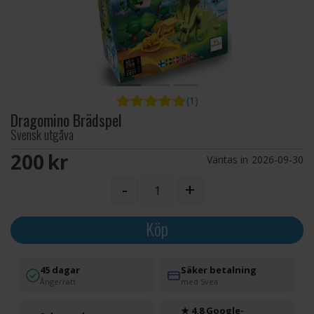
(1)
Dragomino Brädspel
Svensk utgåva
200 SEK
Väntas in
2026-09-30
-
+
Köp
45 dagar
Säker betalning
Ångerrätt
med Svea
★ 4.8 Google-