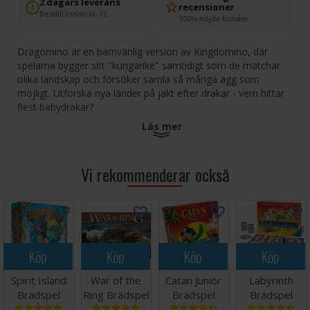
2 dagars leverans
recensioner
Beställ innan kl. 12
100% nöjda kunder
Dragomino är en barnvänlig version av Kingdomino, där
spelarna bygger sitt "kungarike" samtidigt som de matchar
olika landskap och försöker samla så många ägg som
möjligt. Utforska nya länder på jakt efter drakar - vem hittar
flest babydrakar?
Läs mer
År 2021 vann Dragomino den prestigefyllda utmärkelsen
"Spiel des Jahres" för årets barnspel.
Vi rekommenderar också
Antal spelare: 2-4
Ålder: 5+
Speltid: 15 minuter
Språk: Svenska
Köp
Köp
Köp
Köp
Spirit Island
War of the
Catan Junior
Labyrinth
Brädspel
Ring Brädspel
Brädspel
Brädspel