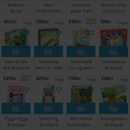
Bukkene
Alice i
Sequence
Animal Yatzy
Bruse
Underlandet
Junior Paw
(Djuryatzy)
Brettspill
Brädspel
Patrol
Väntas in:
402 SEK
268 SEK
348 SEK
96 SEK
Brädspel
I lager:
6
I lager:
2
2026-08-15
I lager:
Köp
Köp
Köp
Köp
Race to the
Sequence
Spørrespill
Cirkusdjuren
Ark Brädspel
Jacks Go Wild
Dyr og natur
Brädspel
- NORSK
Lærespill
Väntas in:
529 SEK
479 SEK
159 SEK
238 SEK
2026-09-30
I lager:
5
I lager:
3
I lage
Köp
Köp
Köp
Köp
Piggy Piggy
Stinky Pig
Mitt Første
Kurragömma
Brädspel
Brädspel
Kunnskapsspill
Brädspel