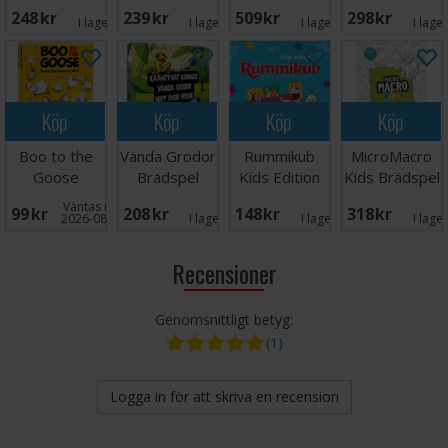
Brädspel
248 SEK
239 SEK
509 SEK
298 SEK
I lager:
6
I lager:
1
I lager:
1
I lage
Köp
Köp
Köp
Köp
Boo to the
Vända Grodor
Rummikub
MicroMacro
Goose
Brädspel
Kids Edition
Kids Brädspel
Kortspel
Brädspel
Väntas in:
99 SEK
208 SEK
148 SEK
318 SEK
2026-08-15
I lager:
5
I lager:
2
I lage
Recensioner
Genomsnittligt betyg:
(1)
Logga in för att skriva en recension