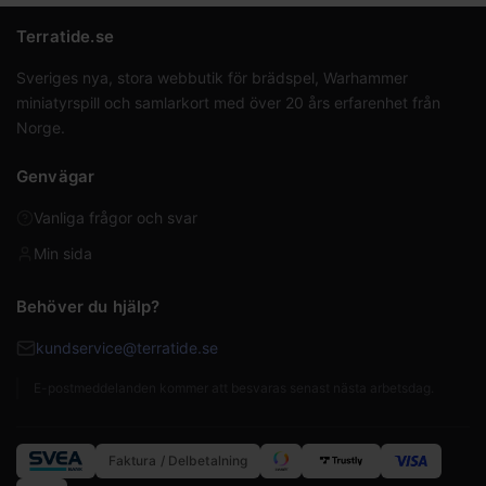
Terratide.se
Sveriges nya, stora webbutik för brädspel, Warhammer
miniatyrspill och samlarkort med över 20 års erfarenhet från
Norge.
Genvägar
Vanliga frågor och svar
Min sida
Behöver du hjälp?
kundservice@terratide.se
E-postmeddelanden kommer att besvaras senast nästa arbetsdag.
Faktura / Delbetalning