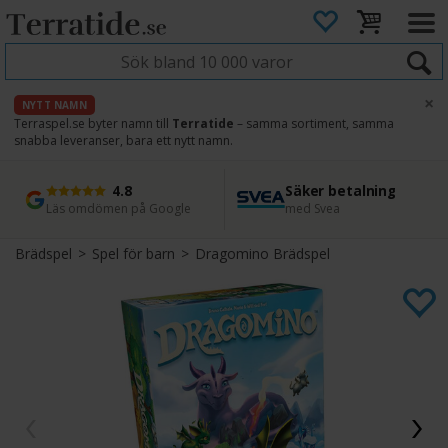
×
NYTT NAMN
Terraspel.se byter namn till
Terratide
– samma sortiment, samma
snabba leveranser, bara ett nytt namn.
4.8
Säker betalning
Snabb leverans
45 dagars ångerrätt
Läs omdömen på Google
med Svea
Direkt från lager
Enkel retur
Brädspel
>
Spel för barn
>
Dragomino Brädspel