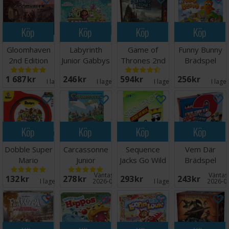
Köp
Köp
Köp
Köp
Gloomhaven
Labyrinth
Game of
Funny Bunny
2nd Edition
Junior Gabbys
Thrones 2nd
Brädspel
Brädspel
Dollhouse
edition
1 687 SEK
246 SEK
594 SEK
256 SEK
Brädspel
I lager:
6
I lager:
2
I lager:
5
I lage
Köp
Köp
Köp
Köp
Dobble Super
Carcassonne
Sequence
Vem Där
Mario
Junior
Jacks Go Wild
Brädspel
Brädspel
Brädspel -
Brädspel
Väntas in:
Väntas 
132 SEK
278 SEK
293 SEK
243 SEK
Svensk
I lager:
6
2026-09-30
I lager:
1
2026-0