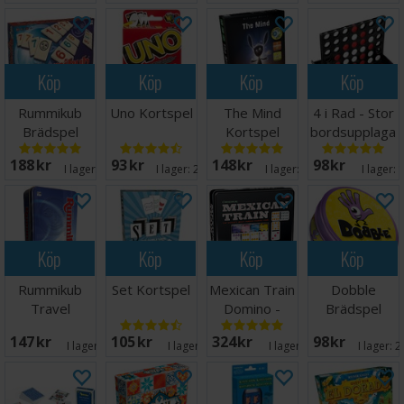
Köp
Köp
Köp
Köp
Rummikub
Uno Kortspel
The Mind
4 i Rad - Stor
Brädspel
Kortspel
bordsupplaga
25cm
188 SEK
93 SEK
148 SEK
98 SEK
I lager:
20+
I lager:
20+
I lager:
20+
I lager:
Köp
Köp
Köp
Köp
Rummikub
Set Kortspel
Mexican Train
Dobble
Travel
Domino -
Brädspel
Brädspel -
NORSK
147 SEK
105 SEK
324 SEK
98 SEK
Reseutgåva
I lager:
11
I lager:
10
I lager:
16
I lager:
2