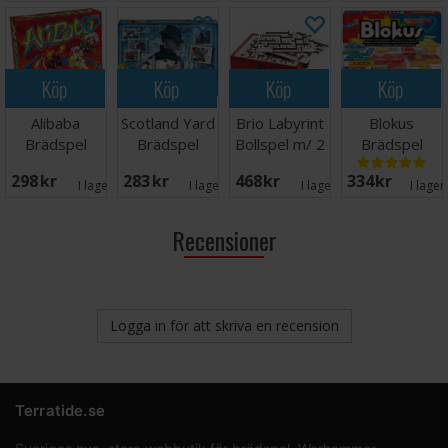
Köp
Köp
Köp
Köp
Alibaba
Scotland Yard
Brio Labyrint
Blokus
Brädspel
Brädspel
Bollspel m/ 2
Brädspel
extra brädor
298 SEK
283 SEK
468 SEK
334 SEK
I lager:
3
I lager:
3
I lager:
7
I lager
Recensioner
Logga in för att skriva en recension
Terratide.se