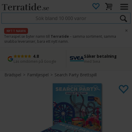
×
NYTT NAMN
Terraspel.se byter namn till
Terratide
– samma sortiment, samma
snabba leveranser, bara ett nytt namn.
4.8
Säker betalning
Snabb leverans
45 dagars ångerrätt
Läs omdömen på Google
med Svea
Direkt från lager
Enkel retur
Brädspel
>
Familjespel
>
Search Party Brettspill