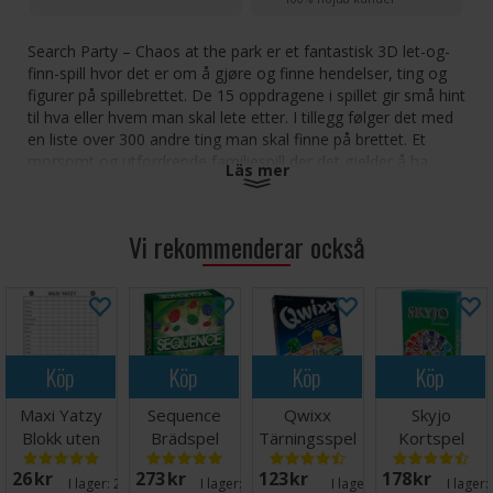
Search Party – Chaos at the park er et fantastisk 3D let-og-
finn-spill hvor det er om å gjøre og finne hendelser, ting og
figurer på spillebrettet. De 15 oppdragene i spillet gir små hint
til hva eller hvem man skal lete etter. I tillegg følger det med
en liste over 300 andre ting man skal finne på brettet. Et
morsomt og utfordrende familiespill der det gjelder å ha
Läs mer
øynene med seg!
Inneholder: Et popup spillebrett, 15 oppdrag, en let-og-finn
Vi rekommenderar också
guide, et forstørrelsesglass og spilleregler.
Antall spillere: 1+
Alder: 8+
Spilletid: 30-90 minutter
Språk: Norsk
Köp
Köp
Köp
Köp
Maxi Yatzy
Sequence
Qwixx
Skyjo
Blokk uten
Brädspel
Tärningsspel
Kortspel
terninger
26 SEK
273 SEK
123 SEK
178 SEK
Norsk
I lager:
20+
I lager:
20+
I lager:
8
I lager: