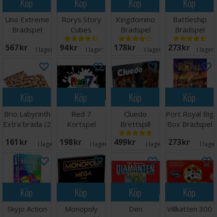
Köp
Köp
Köp
Köp
Uno Extreme
Rorys Story
Kingdomino
Battleship
Brädspel
Cubes
Brädspel
Brädspel
Tärningsspel
567 SEK
94 SEK
178 SEK
273 SEK
I lager:
11
I lager:
11
I lager:
18
I lager:
Köp
Köp
Köp
Köp
Brio Labyrinth
Red 7
Cluedo
Port Royal Big
Extra bräda (2
Kortspel
Brettspill
Box Brädspel
st)
161 SEK
198 SEK
499 SEK
273 SEK
I lager:
3
I lager:
18
I lager:
4
I lage
Köp
Köp
Köp
Köp
Skyjo Action
Monopoly
Den
Villkatten 300