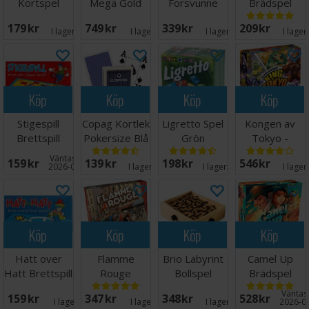
Kortspel
Mega Gold
Forsvunne
Brädspel
Edition -
Diamanten
179 SEK
749 SEK
339 SEK
209 SEK
NORSK
Brettspill
I lager:
14
I lager:
7
I lager:
10
I lager
Köp
Köp
Köp
Köp
Stigespill
Copag Kortlek
Ligretto Spel
Kongen av
Brettspill
Pokersize Blå
Grön
Tokyo -
100% Plast
NORSK
Väntas in:
159 SEK
139 SEK
198 SEK
546 SEK
2026-08-27
I lager:
11
I lager:
20+
I lager
Köp
Köp
Köp
Köp
Hatt over
Flamme
Brio Labyrint
Camel Up
Hatt Brettspill
Rouge
Bollspel
Brädspel
Brädspel
Brädspel
Väntas 
159 SEK
347 SEK
348 SEK
528 SEK
I lager:
4
I lager:
2
I lager:
18
2026-0