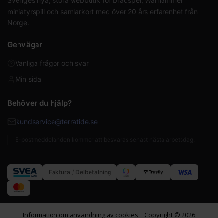
Sveriges nya, stora webbutik för brädspel, Warhammer
miniatyrspill och samlarkort med över 20 års erfarenhet från
Norge.
Genvägar
Vanliga frågor och svar
Min sida
Behöver du hjälp?
kundservice@terratide.se
E-postmeddelanden kommer att besvaras senast nästa arbetsdag.
Faktura / Delbetalning
Information om användning av cookies
Copyright © 2026