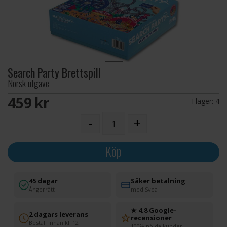
Search Party Brettspill
Norsk utgave
459 SEK
I lager:
4
-
+
Köp
45 dagar
Säker betalning
Ångerrätt
med Svea
★ 4.8 Google-
2 dagars leverans
recensioner
Beställ innan kl. 12
100% nöjda kunder