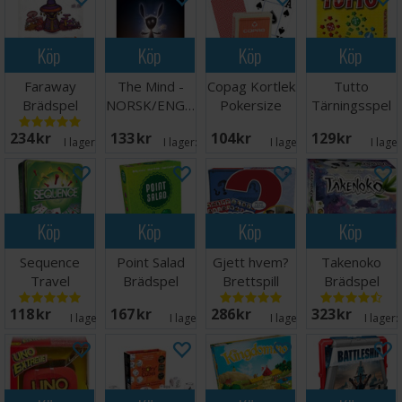
Köp
Köp
Köp
Köp
Faraway
The Mind -
Copag Kortlek
Tutto
Brädspel
NORSK/ENGELSK
Pokersize
Tärningsspel
Röd 100%
234 SEK
133 SEK
104 SEK
129 SEK
plast
I lager:
20+
I lager:
20+
I lager:
4
I lage
Köp
Köp
Köp
Köp
Sequence
Point Salad
Gjett hvem?
Takenoko
Travel
Brädspel
Brettspill
Brädspel
Brädspel -
118 SEK
167 SEK
286 SEK
323 SEK
Reseutgåva
I lager:
8
I lager:
1
I lager:
7
I lager: