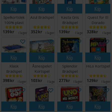
Köp
Köp
Köp
Köp
Spelkortslek
Azul Brädspel
Kasta Gris
Quest for El
100% plast
Brädspel
Dorado
Brädspel
139 SEK
352 SEK
139 SEK
328 SEK
I lager:
13
I lager:
20+
I lager:
6
I lager
Köp
Köp
Köp
Köp
Klask
Åsnespelet
Splendor
HiLo Kortspel
Brädspel
Kortspel
Brädspel
398 SEK
103 SEK
277 SEK
129 SEK
I lager:
20+
I lager:
1
I lager:
20+
I lager:
Köp
Köp
Köp
Köp