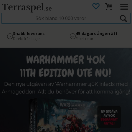
4.8
Säker betalning
Snabb leverans
45 dagars ångerrätt
Läs omdömen på Google
med Svea
Direkt från lager
Enkel retur