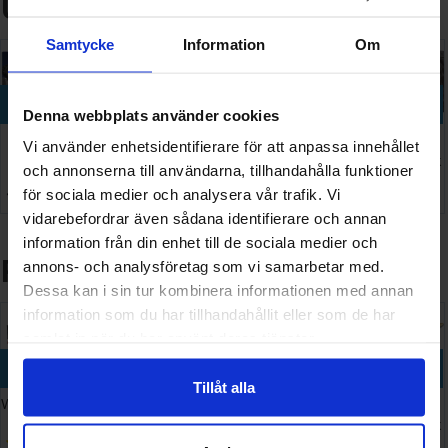
Utvalda nyheter
Samtycke
Information
Om
Köp
Köp
Köp
Köp
Köp
Denna webbplats använder cookies
Sleeves
Standard
Vallejo
Disney
Pokemon
Vi använder enhetsidentifierare för att anpassa innehållet
Matte
Card Game
True
Lorcana
Pitch Black
och annonserna till användarna, tillhandahålla funktioner
Non-Glare
Value Pack
Metallic
Fabled
ETB
för sociala medier och analysera vår trafik. Vi
128 SEK
149 SEK
734 SEK
426 SEK
1 099 SEK
Blue
66x91
Starter Set
Portfolio
I lager:
16
I lager:
6
I lager:
2
I lager:
10
vidarebefordrar även sådana identifierare och annan
x200
information från din enhet till de sociala medier och
Populär nu
annons- och analysföretag som vi samarbetar med.
Dessa kan i sin tur kombinera informationen med annan
information som du har tillhandahållit eller som de har
samlat in när du har använt deras tjänster.
Köp
Köp
Köp
Köp
Köp
Tillåt alla
Warhammer
Pokemon
Pokemon
Brook
Harder &
40K
Chaos
Pitch Black
Pocket
Steenbeck
Armageddon
Rising
ETB
Auto Catch
Evolution