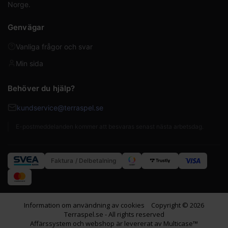
Norge.
Genvägar
Vanliga frågor och svar
Min sida
Behöver du hjälp?
kundservice@terraspel.se
E-postmeddelanden kommer att besvaras senast nästa arbetsdag.
Faktura / Delbetalning
Information om användning av cookies
Copyright © 2026
Terraspel.se - All rights reserved
Affärssystem
och
webshop
är levererat av
Multicase™