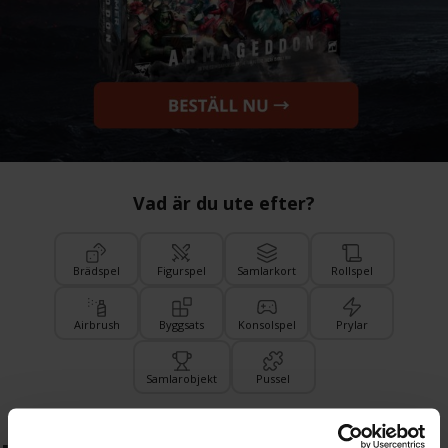
Vad är du ute efter?
Brädspel
Figurspel
Samlarkort
Rollspel
Airbrush
Byggsats
Konsolspel
Prylar
Samlarobjekt
Pussel