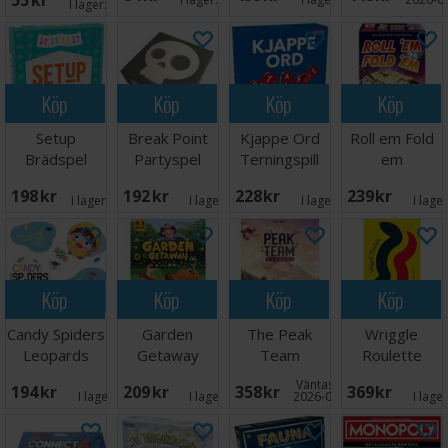
55 SEK
I lager:
6
Köp
Köp
Köp
Köp
Setup
Break Point
Kjappe Ord
Roll em Fold
Brädspel
Partyspel
Terningspill
em
Tärningsspel
198 SEK
192 SEK
228 SEK
239 SEK
I lager:
20+
I lager:
4
I lager:
4
I lage
Köp
Köp
Köp
Köp
Candy Spiders
Garden
The Peak
Wriggle
Leopards
Getaway
Team
Roulette
Brädspel
Brädspel
Brädspel
Brädspel
Väntas in:
194 SEK
209 SEK
358 SEK
369 SEK
I lager:
1
I lager:
2
2026-08-27
I lage