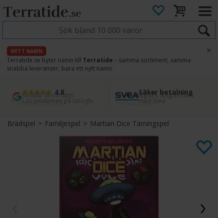
×
NYTT NAMN
Terratide.se byter namn till
Terratide
– samma sortiment, samma
snabba leveranser, bara ett nytt namn.
4.8
Säker betalning
Snabb leverans
45 dagars ångerrätt
Läs omdömen på Google
med Svea
Direkt från lager
Enkel retur
Brädspel
>
Familjespel
>
Martian Dice Tärningspel