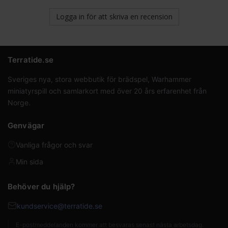
Logga in för att skriva en recension
Terratide.se
Sveriges nya, stora webbutik för brädspel, Warhammer
miniatyrspill och samlarkort med över 20 års erfarenhet från
Norge.
Genvägar
Vanliga frågor och svar
Min sida
Behöver du hjälp?
kundservice@terratide.se
E-postmeddelanden kommer att besvaras senast nästa arbetsdag.