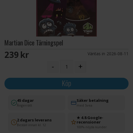
Martian Dice Tärningspel
239 SEK
Väntas in
2026-08-11
-
+
Köp
45 dagar
Säker betalning
Ångerrätt
med Svea
★ 4.8 Google-
2 dagars leverans
recensioner
Beställ innan kl. 12
100% nöjda kunder