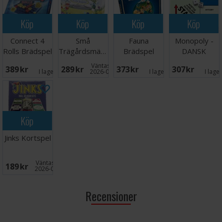
Köp
Köp
Köp
Köp
Connect 4
Små
Fauna
Monopoly -
Rolls Brädspel
Trägårdsmästare
Brädspel
DANSK
Brädspel
Väntas in:
389 SEK
289 SEK
373 SEK
307 SEK
I lager:
1
2026-09-30
I lager:
3
I lage
Köp
Jinks Kortspel
Väntas in:
189 SEK
2026-08-11
Recensioner