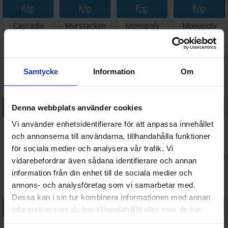
Köp
Köp
Köp
Köp
Cascadia
Myrstacken
Monopoly
Monopoly
Rolling Hills
Brädspel
Brädspel
Harry Potter
Tärningsspel
Brädspel
Väntas in:
248 SEK
268 SEK
388 SEK
498 SEK
I lager:
1
2026-09-30
I lager:
1
I lage
Samtycke
Information
Om
Köp
Köp
Köp
Köp
Denna webbplats använder cookies
Vi använder enhetsidentifierare för att anpassa innehållet
Monopoly
Zombie Dice
Zombie Dice
Rainbow
Deal Harry
Game Terning
Deluxe
Yatzy
och annonserna till användarna, tillhandahålla funktioner
Potter
Brädspel
Brädspel
Tärningsspel
för sociala medier och analysera vår trafik. Vi
Väntas in:
141 SEK
265 SEK
328 SEK
105 SEK
Kortspel
I lager:
5
I lager:
5
2026-09-30
I lage
vidarebefordrar även sådana identifierare och annan
information från din enhet till de sociala medier och
annons- och analysföretag som vi samarbetar med.
Dessa kan i sin tur kombinera informationen med annan
Köp
Köp
Köp
Köp
information som du har tillhandahållit eller som de har
samlat in när du har använt deras tjänster.
Roll Player
Istanbul Dice
Dice Town
Matte Mix -