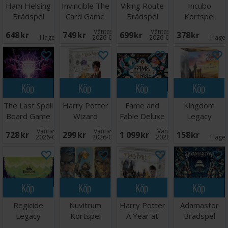
Ham Helsing
Invincible The
Viking Route
Incubo
Brädspel
Card Game
Brädspel
Kortspel
Kortspel
Väntas in:
Väntas in:
648 SEK
749 SEK
699 SEK
378 SEK
I lager:
1
2026-09-30
2026-09-30
I lage
Köp
Köp
Köp
Köp
The Last Spell
Harry Potter
Fame and
Kingdom
Board Game
Wizard
Fable Deluxe
Legacy
Brädspel
Challenge
Edition
Starter Deck -
Väntas in:
Väntas in:
Väntas in:
728 SEK
299 SEK
1 099 SEK
158 SEK
Brädspel
Brädspel
Svenska
2026-09-30
2026-08-15
2026-09-30
I lage
Köp
Köp
Köp
Köp
Regicide
Nuvitrum
Harry Potter
Adamastor
Legacy
Kortspel
A Year at
Brädspel
Kortspel
Hogwarts