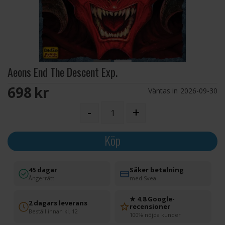
Aeons End The Descent Exp.
698 SEK
Väntas in
2026-09-30
-
+
Köp
45 dagar
Säker betalning
Ångerrätt
med Svea
★ 4.8 Google-
2 dagars leverans
recensioner
Beställ innan kl. 12
100% nöjda kunder