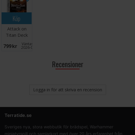
Köp
Attack on
Titan Deck
Building Game
Väntas in:
799 SEK
S1
2026-09-30
Recensioner
Logga in för att skriva en recension
Terratide.se
Sveriges nya, stora webbutik för brädspel, Warhammer
miniatyrspill och samlarkort med över 20 års erfarenhet från