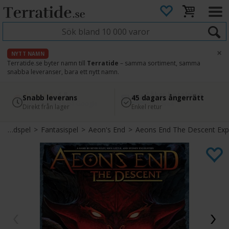
×
NYTT NAMN
Terratide.se byter namn till
Terratide
– samma sortiment, samma
snabba leveranser, bara ett nytt namn.
4.8
Säker betalning
Snabb leverans
45 dagars ångerrätt
Läs omdömen på Google
med Svea
Direkt från lager
Enkel retur
Brädspel
>
Fantasispel
>
Aeon's End
>
Aeons End The Descent Exp.