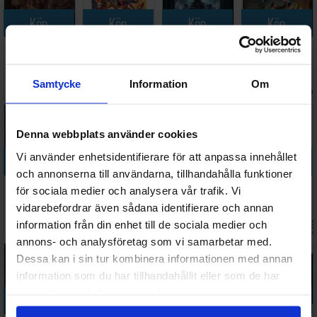
Köp
Köp
Köp
Köp
Gloomhaven
Marvel
Nemesis
Elder Sign
2nd Edition
Champions
Retaliation
Brädspel
Brädspel
TCG Kortspel
Core Box
Väntas in:
Samtycke
Information
Om
1 687 SEK
604 SEK
1 348 SEK
347 SEK
Brädspel
I lager:
6
2026-08-15
I lager:
3
I lage
Denna webbplats använder cookies
Vi använder enhetsidentifierare för att anpassa innehållet
Köp
Köp
Köp
Köp
och annonserna till användarna, tillhandahålla funktioner
Aeons End
Chronicles of
The Lord of
Arkham
för sociala medier och analysera vår trafik. Vi
The Descent
Crime
the Rings TCG
Horror Third
vidarebefordrar även sådana identifierare och annan
Exp.
Brädspel
The Card
Edition
Väntas in:
Väntas 
information från din enhet till de sociala medier och
698 SEK
306 SEK
598 SEK
788 SEK
Game
Brädspel
2026-09-30
I lager:
1
I lager:
3
2026-0
annons- och analysföretag som vi samarbetar med.
Dessa kan i sin tur kombinera informationen med annan
information som du har tillhandahållit eller som de har
samlat in när du har använt deras tjänster.
Köp
Köp
Köp
Köp