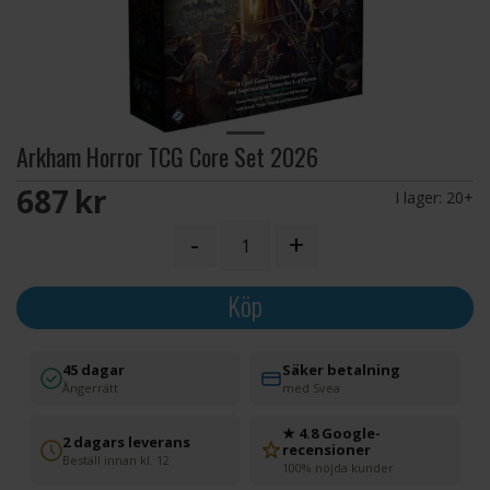
Arkham Horror TCG Core Set 2026
687 SEK
I lager:
20+
-
+
Köp
45 dagar
Säker betalning
Ångerrätt
med Svea
★ 4.8 Google-
2 dagars leverans
recensioner
Beställ innan kl. 12
100% nöjda kunder