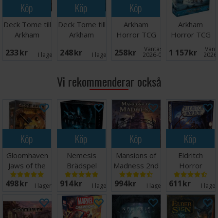
Köp
Köp
Köp
Deck Tome till
Deck Tome till
Arkham
Arkham
Arkham
Arkham
Horror TCG
Horror TCG
Horror TCG
Horror TCG -
Midwinter
Edge of Earth
Väntas in:
Vänta
233 SEK
248 SEK
258 SEK
1 157 SEK
Purple
Gray
Gala Exp
Campaign
I lager:
5
I lager:
6
2026-09-30
2026
Vi rekommenderar också
Köp
Köp
Köp
Köp
Gloomhaven
Nemesis
Mansions of
Eldritch
Jaws of the
Brädspel
Madness 2nd
Horror
Lion Brädspel
Edition
Brädspel
498 SEK
914 SEK
994 SEK
611 SEK
I lager:
20+
I lager:
4
I lager:
8
I lage