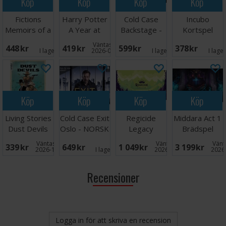
Köp
Köp
Köp
Köp
Fictions
Harry Potter
Cold Case
Incubo
Memoirs of a
A Year at
Backstage -
Kortspel
Gangster
Hogwarts
NORSK
Väntas in:
448 SEK
419 SEK
599 SEK
378 SEK
Brädspel
I lager:
1
2026-08-15
I lager:
6
I lage
Köp
Köp
Köp
Köp
Living Stories
Cold Case Exit
Regicide
Middara Act 1
Dust Devils
Oslo - NORSK
Legacy
Brädspel
Kortspel
Kortspel
Väntas in:
Väntas in:
Vänta
339 SEK
649 SEK
1 049 SEK
3 199 SEK
2026-10-31
I lager:
1
2026-12-31
2026
Recensioner
Logga in för att skriva en recension