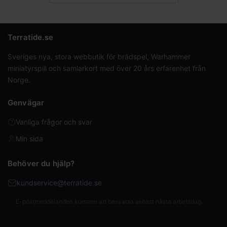
Terratide.se
Sveriges nya, stora webbutik för brädspel, Warhammer
miniatyrspill och samlarkort med över 20 års erfarenhet från
Norge.
Genvägar
Vanliga frågor och svar
Min sida
Behöver du hjälp?
kundservice@terratide.se
E-postmeddelanden kommer att besvaras senast nästa arbetsdag.