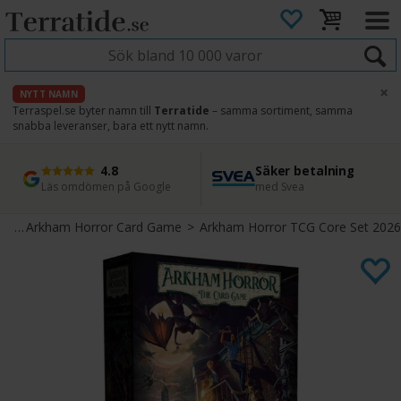
×
NYTT NAMN
Terraspel.se byter namn till
Terratide
– samma sortiment, samma
snabba leveranser, bara ett nytt namn.
4.8
Säker betalning
Snabb leverans
45 dagars ångerrätt
Läs omdömen på Google
med Svea
Direkt från lager
Enkel retur
el
>
Arkham Horror Card Game
>
Arkham Horror TCG Core Set 2026