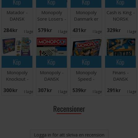
Köp
Köp
Köp
Köp
Matador -
Monopoly
Monopoly
Cash is King -
DANSK
Sore Losers -
Danmark er
NORSK
DANSK
Smukt -
284 SEK
579 SEK
431 SEK
329 SEK
DANSK
I lager:
6
I lager:
2
I lager:
6
I lage
Köp
Köp
Köp
Köp
Monopoly
Monopoly -
Monopoly
Finans -
Knockout -
DANSK
Speed -
DANSK
DANSK
DANSK
300 SEK
307 SEK
539 SEK
291 SEK
I lager:
2
I lager:
2
I lager:
2
I lage
Recensioner
Logga in för att skriva en recension