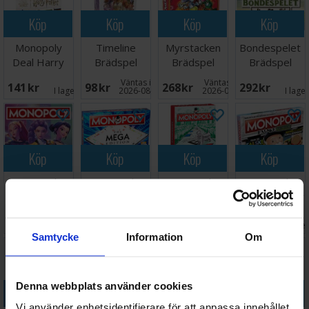
Köp
Köp
Köp
Köp
Monopoly
Timeline
Myrstacken
Bondespelet
Deal Harry
Brädspel
Brädspel
Brädspel
Potter
Väntas in:
Väntas in:
141 SEK
98 SEK
268 SEK
292 SEK
Kortspel
I lager:
5
2026-08-15
2026-09-30
I lage
Köp
Köp
Köp
Köp
Monopoly
Monopoly
Monopoly
Monopoly
KPOP Demon
Mega Edition
Brädspel -
Falske Penger
Hunters -
Brädspel
Reseutgåva
Brettspill
Väntas in:
Väntas in:
458 SEK
444 SEK
148 SEK
489 SEK
NORSK
2026-08-31
I lager:
9
2026-09-30
I lage
Samtycke
Information
Om
Denna webbplats använder cookies
Köp
Köp
Köp
Köp
Vi använder enhetsidentifierare för att anpassa innehållet