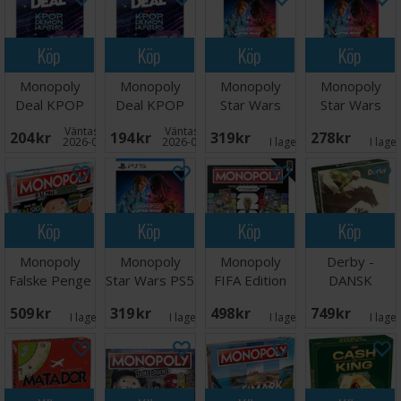
Köp
Köp
Köp
Köp
Monopoly
Monopoly
Monopoly
Monopoly
Deal KPOP
Deal KPOP
Star Wars
Star Wars
Demon
Demon
Switch
Switch 2
Väntas in:
Väntas in:
204 SEK
194 SEK
319 SEK
278 SEK
Hunters
Hunters -
2026-08-31
2026-08-31
I lager:
1
I lage
NORSK
Köp
Köp
Köp
Köp
Monopoly
Monopoly
Monopoly
Derby -
Falske Penge
Star Wars PS5
FIFA Edition
DANSK
- DANSK
Core Brädspel
509 SEK
319 SEK
498 SEK
749 SEK
I lager:
2
I lager:
1
I lager:
1
I lage