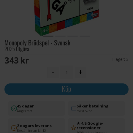
Monopoly Brädspel - Svensk
2025 Utgåva
343 SEK
I lager:
3
-
+
Köp
45 dagar
Säker betalning
Ångerrätt
med Svea
★ 4.8 Google-
2 dagars leverans
recensioner
Beställ innan kl. 12
100% nöjda kunder