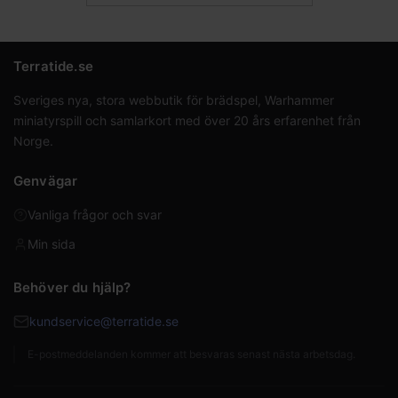
Terratide.se
Sveriges nya, stora webbutik för brädspel, Warhammer
miniatyrspill och samlarkort med över 20 års erfarenhet från
Norge.
Genvägar
Vanliga frågor och svar
Min sida
Behöver du hjälp?
kundservice@terratide.se
E-postmeddelanden kommer att besvaras senast nästa arbetsdag.