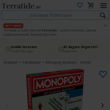
×
NYTT NAMN
Terratide.se byter namn till
Terratide
– samma sortiment, samma
snabba leveranser, bara ett nytt namn.
4.8
Säker betalning
Snabb leverans
45 dagars ångerrätt
Läs omdömen på Google
med Svea
Direkt från lager
Enkel retur
Brädspel
>
Familjespel
>
Monopoly Brädspel - Svensk