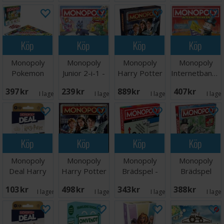
på brädet, betala skatt och hyra och till och med
hamna i fängelse eftersom de då får Sore Loser-mynt
MR. MONOPOLY GAME TRAY:
Att förlora är bara
början! Skaffa 4 Sore Loser-mynt och lös in dem mot
Köp
Köp
Köp
Köp
Mr Monopoly-token som gör att spelarna kan
”stampa” runt på brädet och samla in pengar istället
Monopoly
Monopoly
Monopoly
Monopoly
för att betala.
Pokemon
Junior 2-i-1 -
Harry Potter
Internetbanken
FIRA NÄR DU FÖRLORAR:
Att förlora är inte kul! Vi har
Edition
NORSK
Brettspill
Brädspel
alla känt igen den känslan, men nu är det faktiskt roligt!
397 SEK
239 SEK
889 SEK
407 SEK
Brettspill
I lager:
2
I lager:
4
I lager:
7
I lage
Chanskort och pröva lyckan-kort leder till och firar
dåliga förlorare
BRA FAMILJESPEL:
Samla en grupp för att spela detta
Monopol-brädspel som passar familjer och barn i
åldern 8+. Det är ett roligt spel för familjespelkvällar
Köp
Köp
Köp
Köp
och andra familjesammankomster
Monopoly
Monopoly
Monopoly
Monopoly
Deal Harry
Harry Potter
Brädspel -
Brädspel
Antal spelare: 2-6
Potter
Brädspel
Svensk
Ålder: 8+
103 SEK
498 SEK
343 SEK
388 SEK
Kortspill
I lager:
12
I lager:
2
I lager:
3
I lage
Speltid: 30-60 minuter
Språk: Svenska