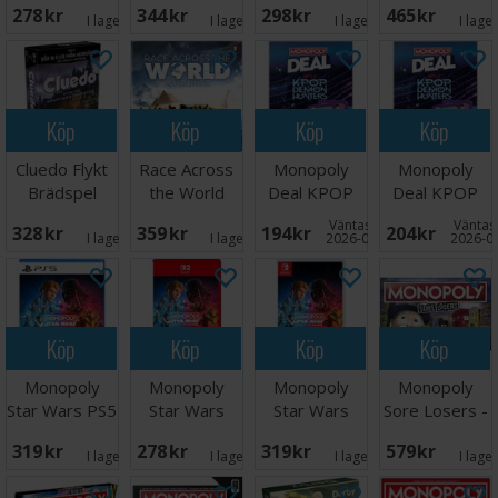
278 SEK
344 SEK
298 SEK
465 SEK
I lager:
2
I lager:
1
I lager:
6
I lage
Köp
Köp
Köp
Köp
Cluedo Flykt
Race Across
Monopoly
Monopoly
Brädspel
the World
Deal KPOP
Deal KPOP
Sverige
Demon
Demon
Väntas in:
Väntas 
328 SEK
359 SEK
194 SEK
204 SEK
Brädspel
Hunters -
Hunters
I lager:
3
I lager:
2
2026-08-31
2026-0
NORSK
Köp
Köp
Köp
Köp
Monopoly
Monopoly
Monopoly
Monopoly
Star Wars PS5
Star Wars
Star Wars
Sore Losers -
Switch 2
Switch
DANSK
319 SEK
278 SEK
319 SEK
579 SEK
I lager:
1
I lager:
2
I lager:
1
I lage