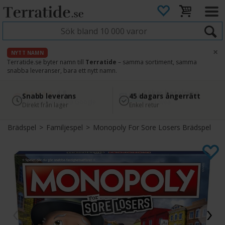
×
NYTT NAMN
Terratide.se byter namn till
Terratide
– samma sortiment, samma
snabba leveranser, bara ett nytt namn.
4.8
Säker betalning
Snabb leverans
45 dagars ångerrätt
Läs omdömen på Google
med Svea
Direkt från lager
Enkel retur
Brädspel
>
Familjespel
>
Monopoly For Sore Losers Brädspel