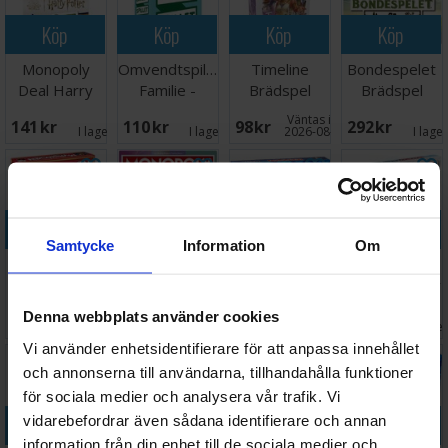
Köp
Köp
Köp
Köp
Monopoly
Omvendtspillet
Timeline
Bondespelet
Deal Harry
Familie -
Brädspel
Brädspel
Potter
NORSK
Väntas in:
141 SEK
110 SEK
98 SEK
292 SEK
Kortspel
I lager:
5
I lager:
5
2026-08-15
I lage
Köp
Köp
Köp
Köp
Samtycke
Information
Om
Myrstacken
Monopoly
Monopoly
Monopoly
Brädspel
KPOP Demon
Mega Edition
Falske Penger
Hunters -
Brädspel
Brettspill
Väntas in:
Väntas in:
Denna webbplats använder cookies
268 SEK
458 SEK
444 SEK
489 SEK
NORSK
2026-09-30
2026-08-31
I lager:
9
I lage
Vi använder enhetsidentifierare för att anpassa innehållet
och annonserna till användarna, tillhandahålla funktioner
för sociala medier och analysera vår trafik. Vi
Köp
Köp
Köp
Köp
vidarebefordrar även sådana identifierare och annan
information från din enhet till de sociala medier och