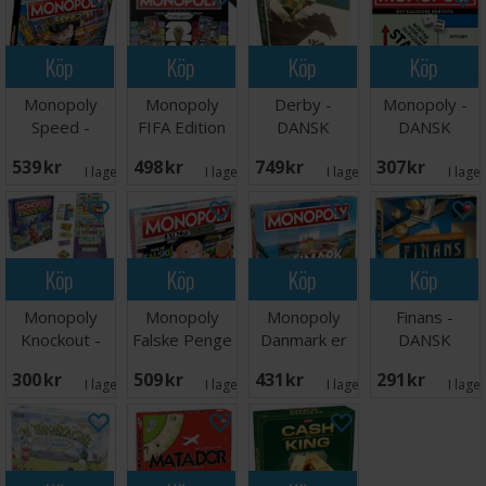
Köp
Köp
Köp
Köp
Monopoly
Monopoly
Derby -
Monopoly -
Speed -
FIFA Edition
DANSK
DANSK
DANSK
Core Brädspel
539 SEK
498 SEK
749 SEK
307 SEK
I lager:
2
I lager:
1
I lager:
1
I lage
Köp
Köp
Köp
Köp
Monopoly
Monopoly
Monopoly
Finans -
Knockout -
Falske Penge
Danmark er
DANSK
DANSK
- DANSK
Smukt -
300 SEK
509 SEK
431 SEK
291 SEK
DANSK
I lager:
2
I lager:
2
I lager:
6
I lage