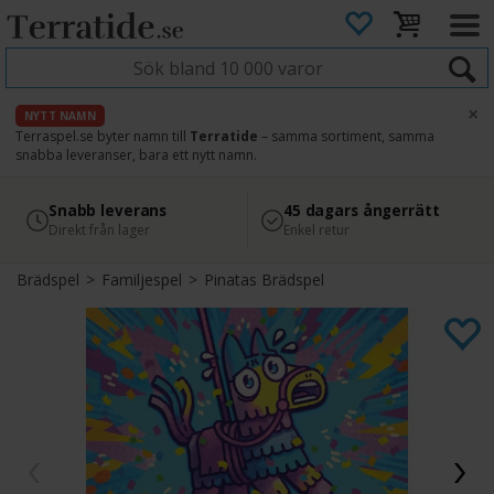
×
NYTT NAMN
Terraspel.se byter namn till
Terratide
– samma sortiment, samma
snabba leveranser, bara ett nytt namn.
4.8
Säker betalning
Snabb leverans
45 dagars ångerrätt
Läs omdömen på Google
med Svea
Direkt från lager
Enkel retur
Brädspel
>
Familjespel
>
Pinatas Brädspel