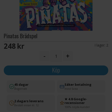
Pinatas Brädspel
248 SEK
I lager:
2
-
+
Köp
45 dagar
Säker betalning
Ångerrätt
med Svea
★ 4.8 Google-
2 dagars leverans
recensioner
Beställ innan kl. 12
100% nöjda kunder