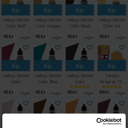
Köp
Köp
Köp
Köp
Vallejo Model
Vallejo Model
Vallejo Model
Vallejo Model
Color Buff
Color Iraqian
Color Black
Color Ice
Sand
Grey 17ml
Yellow
45 SEK
45 SEK
45 SEK
45 SEK
I lager:
5
I lager:
3
I lager:
4
I lager:
Köp
Köp
Köp
Köp
Vallejo Model
Vallejo Model
Vallejo Model
Tamiya
Color
Color Blue
Color
Airspray TS-
Magenta
Green
Gunmetal
46 Light Sand
45 SEK
45 SEK
45 SEK
99 SEK
I lager:
4
I lager:
12
I lager:
2
I lager:
Köp
Köp
Köp
Köp