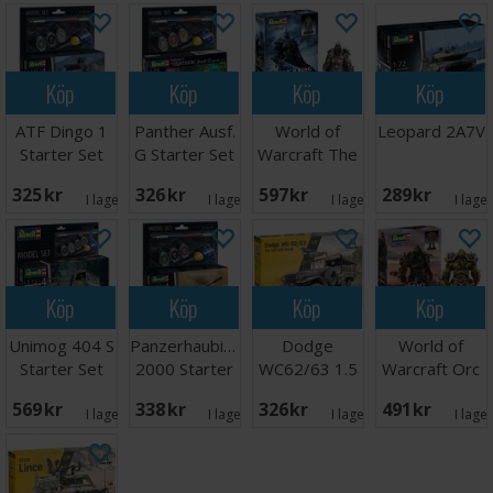
Köp
Köp
Köp
Köp
ATF Dingo 1
Panther Ausf.
World of
Leopard 2A7V
Starter Set
G Starter Set
Warcraft The
Lich King
325 SEK
326 SEK
597 SEK
289 SEK
I lager:
2
I lager:
1
I lager:
2
I lage
Köp
Köp
Köp
Köp
Unimog 404 S
Panzerhaubitzen
Dodge
World of
Starter Set
2000 Starter
WC62/63 1.5
Warcraft Orc
Set
ton 6x6 Truck
Thrall
569 SEK
338 SEK
326 SEK
491 SEK
I lager:
1
I lager:
1
I lager:
1
I lage