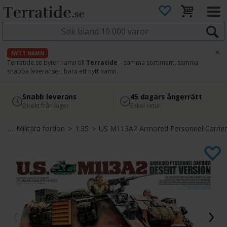
×
NYTT NAMN
Terratide.se byter namn till
Terratide
– samma sortiment, samma
snabba leveranser, bara ett nytt namn.
4.8
Säker betalning
Snabb leverans
45 dagars ångerrätt
Läs omdömen på Google
med Svea
Direkt från lager
Enkel retur
ts
>
Militära fordon
>
1:35
>
US M113A2 Armored Personnel Carrier