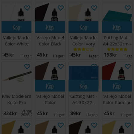
XF-56 (metallgrå)
XF-57 (Buff)
XF-60 (Mörkgul)
XF-62 (Olive Drab)
Köp
Köp
Köp
Köp
XF-63 (Tysk grå)
Vallejo Model
Vallejo Model
Vallejo Model
Cutting Mat -
Color White
Color Black
Color Ivory
A4 22x32cm -
Grön
45 SEK
45 SEK
45 SEK
198 SEK
I lager:
6
I lager:
12
I lager:
8
I lage
Köp
Köp
Köp
Kniv Modelers
Vallejo Model
Cutting Mat -
Vallejo Model
Knife Pro
Color
A4 30x22 -
Color Carmine
Chocolate
Blå
Red 17ml
Väntas in:
324 SEK
45 SEK
89 SEK
45 SEK
Brown
2026-08-19
I lager:
3
I lager:
17
I lager: