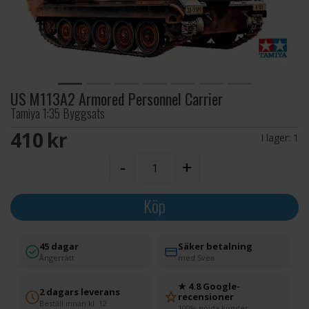
US M113A2 Armored Personnel Carrier
Tamiya 1:35 Byggsats
410 SEK
I lager:
1
-
+
Köp
45 dagar
Säker betalning
Ångerrätt
med Svea
★ 4.8 Google-
2 dagars leverans
recensioner
Beställ innan kl. 12
100% nöjda kunder