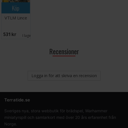
Köp
VTLM Lince
531 SEK
I lager:
1
Recensioner
Logga in för att skriva en recension
Terratide.se
Sveriges nya, stora webbutik för brädspel, Warhammer
miniatyrspill och samlarkort med över 20 års erfarenhet från
Norge.