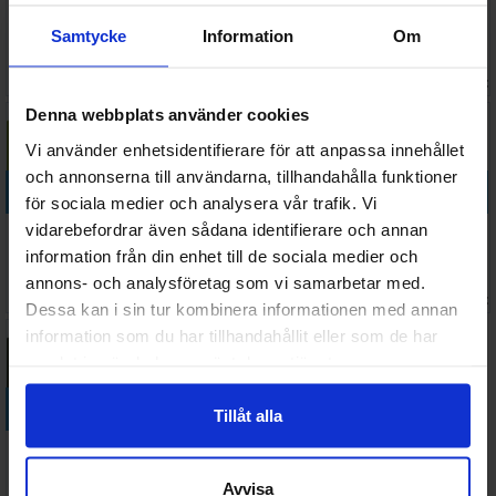
Vallejo Model
Vallejo Model
Vallejo Model
Vallejo Model
Color Silver
Color Brass
Color Sunny
Color Violet
Samtycke
Information
Om
Grey 17ml
17ml
Skin Tone
Red
45 SEK
45 SEK
45 SEK
45 SEK
I lager:
3
I lager:
4
I lager:
12
I lager:
Denna webbplats använder cookies
Vi använder enhetsidentifierare för att anpassa innehållet
och annonserna till användarna, tillhandahålla funktioner
Köp
Köp
Köp
Köp
för sociala medier och analysera vår trafik. Vi
vidarebefordrar även sådana identifierare och annan
Vallejo Model
Pinsett Craft
Vallejo Model
Vallejo Model
Color Lime
Tweezers
Color Green
Color Dark
information från din enhet till de sociala medier och
Green
140 mm
Yellow
Blue Grey
annons- och analysföretag som vi samarbetar med.
45 SEK
368 SEK
45 SEK
45 SEK
17ml
I lager:
11
I lager:
4
I lager:
2
I lager:
Dessa kan i sin tur kombinera informationen med annan
information som du har tillhandahållit eller som de har
samlat in när du har använt deras tjänster.
Köp
Köp
Tillåt alla
Vallejo Model
Vallejo Model
Color
Color Khaki
Avvisa
Refractive