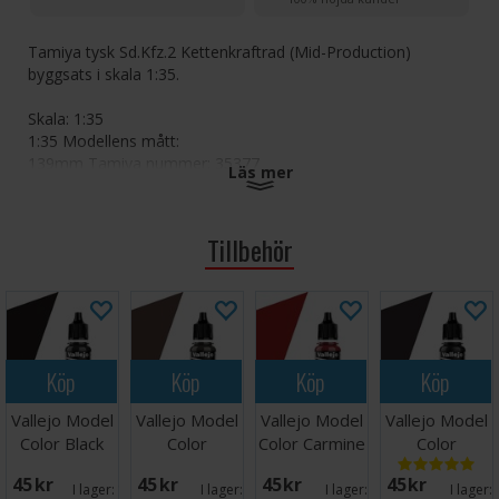
Tamiya tysk Sd.Kfz.2 Kettenkraftrad (Mid-Production)
byggsats i skala 1:35.
Skala: 1:35
1:35 Modellens mått:
139mm Tamiya nummer: 35377
Läs mer
Följande färger rekommenderas till denna byggsats (se
rekommenderade tillbehör):
Tillbehör
LP-55 Mörkgul 2
LP-56 Mörkgrön 2
LP-57 Rödbrun 2
LP-2 Vit
LP-3 Platt svart
LP-11 Silver
Köp
Köp
Köp
Köp
LP-27 Tysk grå
LP-54 Mörkt järn
Vallejo Model
Vallejo Model
Vallejo Model
Vallejo Model
LP-61 Metallgrå
Color Black
Color
Color Carmine
Color
LP-65 Rubber Black
Chocolate
Red 17ml
Gunmetal
LP-66 Flat Flesh
45 SEK
45 SEK
45 SEK
45 SEK
Brown
I lager:
12
I lager:
3
I lager:
4
I lager:
LP-73 Khaki