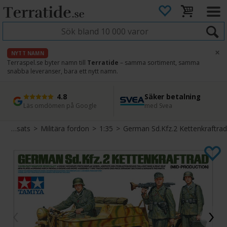
×
NYTT NAMN
Terraspel.se byter namn till
Terratide
– samma sortiment, samma
snabba leveranser, bara ett nytt namn.
4.8
Säker betalning
Snabb leverans
45 dagars ångerrätt
Läs omdömen på Google
med Svea
Direkt från lager
Enkel retur
Byggsats
>
Militära fordon
>
1:35
>
German Sd.Kfz.2 Kettenkraftrad