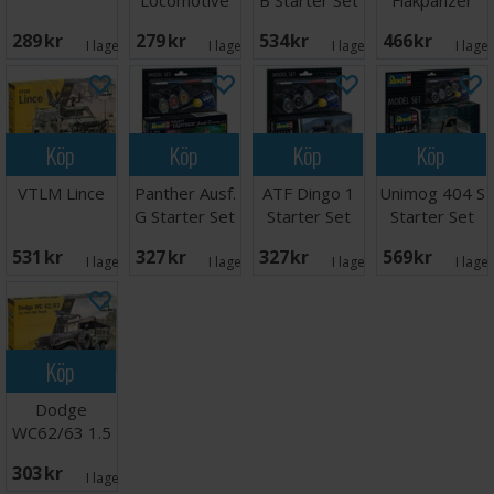
38t Gepard
289 SEK
279 SEK
534 SEK
466 SEK
I lager:
2
I lager:
1
I lager:
2
I lage
Köp
Köp
Köp
Köp
VTLM Lince
Panther Ausf.
ATF Dingo 1
Unimog 404 S
G Starter Set
Starter Set
Starter Set
531 SEK
327 SEK
327 SEK
569 SEK
I lager:
1
I lager:
1
I lager:
2
I lage
Köp
Dodge
WC62/63 1.5
ton 6x6 Truck
303 SEK
I lager:
1