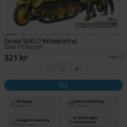
German Sd.Kfz.2 Kettenkraftrad
Tamiya 1:35 Byggsats
321 SEK
I lager:
2
-
+
Köp
45 dagar
Säker betalning
Ångerrätt
med Svea
★ 4.8 Google-
2 dagars leverans
recensioner
Beställ innan kl. 12
100% nöjda kunder