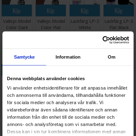
Köp
Köp
Köp
Köp
Vallejo Model
Vallejo Model
Lackfärg LP-2
Lackfärg LP-3
Color Dark
Color Flat
White
Flat Black
Blue Grey
Brown 17ml
Matt
45 SEK
45 SEK
59 SEK
59 SEK
17ml
I lager:
6
I lager:
4
I lager:
1
I lager:
Samtycke
Information
Om
Köp
Köp
Köp
Denna webbplats använder cookies
Lackfärg LP-
Vallejo Model
Vallejo Model
11 Silver
Color
Color Khaki
Vi använder enhetsidentifierare för att anpassa innehållet
Refractive
och annonserna till användarna, tillhandahålla funktioner
59 SEK
45 SEK
45 SEK
Green
I lager:
5
I lager:
6
I lager:
5
för sociala medier och analysera vår trafik. Vi
vidarebefordrar även sådana identifierare och annan
Vi rekommenderar också
information från din enhet till de sociala medier och
annons- och analysföretag som vi samarbetar med.
Dessa kan i sin tur kombinera informationen med annan