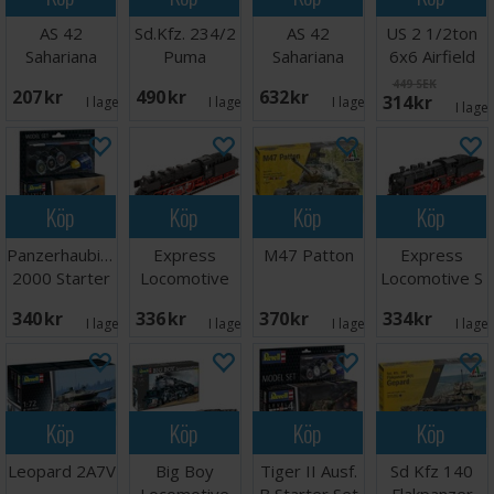
AS 42
Sd.Kfz. 234/2
AS 42
US 2 1/2ton
Sahariana
Puma
Sahariana
6x6 Airfield
Fuel Truck
449 SEK
207 SEK
490 SEK
632 SEK
314 SEK
I lager:
2
I lager:
1
I lager:
1
I lage
Köp
Köp
Köp
Köp
Panzerhaubitzen
Express
M47 Patton
Express
2000 Starter
Locomotive
Locomotive S
Set
BR 03
3/6 BR 185
340 SEK
336 SEK
370 SEK
334 SEK
I lager:
1
I lager:
2
I lager:
2
I lage
Köp
Köp
Köp
Köp
Leopard 2A7V
Big Boy
Tiger II Ausf.
Sd Kfz 140
Locomotive
B Starter Set
Flakpanzer