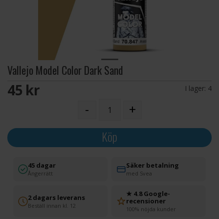
Vallejo Model Color Dark Sand
45 SEK
I lager:
4
-
+
Köp
45 dagar
Säker betalning
Ångerrätt
med Svea
★ 4.8 Google-
2 dagars leverans
recensioner
Beställ innan kl. 12
100% nöjda kunder