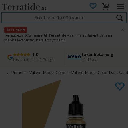
×
NYTT NAMN
Terratide.se byter namn till
Terratide
– samma sortiment, samma
snabba leveranser, bara ett nytt namn.
4.8
Säker betalning
Snabb leverans
45 dagars ångerrätt
Läs omdömen på Google
med Svea
Direkt från lager
Enkel retur
Färg & Primer
>
Vallejo Model Color
>
Vallejo Model Color Dark Sand