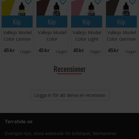
Köp
Köp
Köp
Köp
Vallejo Model
Vallejo Model
Vallejo Model
Vallejo Model
Color Lemon
Color
Color Light
Color German
Yellow 17ml
Chestnut
Pink
Tank Crew
45 SEK
45 SEK
45 SEK
45 SEK
Brown
I lager:
11
I lager:
1
I lager:
12
I lager:
Recensioner
Logga in för att skriva en recension
Terratide.se
Sveriges nya, stora webbutik för brädspel, Warhammer