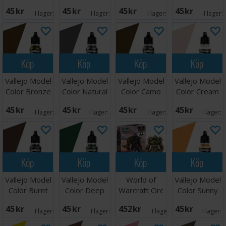
17ml
Green 17ml
Green 17ml
Purple
45 SEK
45 SEK
45 SEK
45 SEK
I lager:
2
I lager:
3
I lager:
2
I lager:
Köp
Köp
Köp
Köp
Vallejo Model
Vallejo Model
Vallejo Model
Vallejo Model
Color Bronze
Color Natural
Color Camo
Color Cream
17ml
Steel 17ml
Middle Brown
White
45 SEK
45 SEK
45 SEK
45 SEK
I lager:
3
I lager:
13
I lager:
5
I lager:
Köp
Köp
Köp
Köp
Vallejo Model
Vallejo Model
World of
Vallejo Model
Color Burnt
Color Deep
Warcraft Orc
Color Sunny
Umber 17ml
Green
Thrall
Skin Tone
45 SEK
45 SEK
452 SEK
45 SEK
I lager:
2
I lager:
4
I lager:
1
I lager: