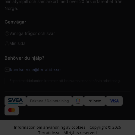
miniatyrspill och samlarkort med över 20 års erfarenhet från
Norge.
Genvägar
Vanliga frågor och svar
Min sida
Behöver du hjälp?
kundservice@terratide.se
E-postmeddelanden kommer att besvaras senast nästa arbetsdag.
Faktura / Delbetalning
Information om användning av cookies
Copyright © 2026
Terratide.se - All rights reserved