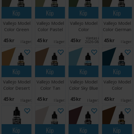
Köp
Köp
Köp
Köp
Vallejo Model
Vallejo Model
Vallejo Model
Vallejo Model
Color Green
Color Pastel
Color
Color German
Grey
Green 17ml
Intermediate
Fieldgrey
Väntas in:
45 SEK
45 SEK
45 SEK
45 SEK
Green
WW2
I lager:
2
I lager:
1
2026-08-27
I lager:
Köp
Köp
Köp
Köp
Vallejo Model
Vallejo Model
Vallejo Model
Vallejo Model
Color Desert
Color Tan
Color Sky Blue
Color
Yellow 17ml
Earth 17ml
17ml
Turquoise
45 SEK
45 SEK
45 SEK
45 SEK
17ml
I lager:
1
I lager:
4
I lager:
6
I lager:
Köp
Köp
Köp
Köp