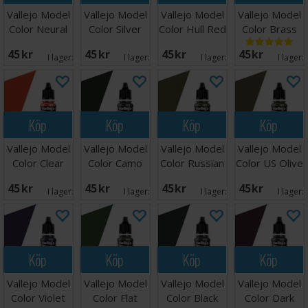
Vallejo Model
Vallejo Model
Vallejo Model
Vallejo Model
Color Neural
Color Silver
Color Hull Red
Color Brass
Grey 17ml
Grey 17ml
17ml
17ml
45 SEK
45 SEK
45 SEK
45 SEK
I lager:
3
I lager:
3
I lager:
7
I lager:
Köp
Köp
Köp
Köp
Vallejo Model
Vallejo Model
Vallejo Model
Vallejo Model
Color Clear
Color Camo
Color Russian
Color US Olive
Orange 17ml
Dark Green
Uniform WWII
Drab
45 SEK
45 SEK
45 SEK
45 SEK
I lager:
3
I lager:
1
I lager:
6
I lager:
Köp
Köp
Köp
Köp
Vallejo Model
Vallejo Model
Vallejo Model
Vallejo Model
Color Violet
Color Flat
Color Black
Color Dark