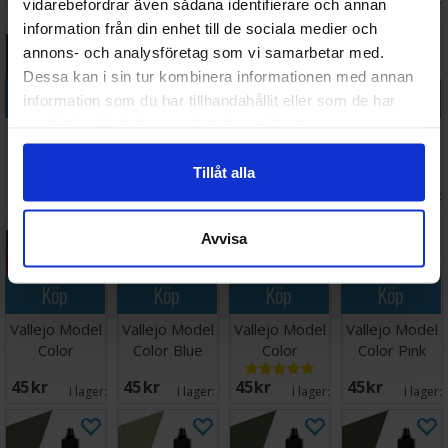
vidarebefordrar även sådana identifierare och annan
information från din enhet till de sociala medier och
annons- och analysföretag som vi samarbetar med.
Dessa kan i sin tur kombinera informationen med annan
Köp
Köp
Köp
Köp
information som du har tillhandahållit eller som de har
samlat in när du har använt deras tjänster.
Vallejo Model
Vallejo Model
Vallejo Model
Vallejo Model
Color German
Color Grey
Color Basalt
Color Ice
Tillåt alla
Uniform 17ml
Blue - 17ml
Grey 17ml
Yellow
45 SEK
45 SEK
45 SEK
45 SEK
I lager:
5
I lager:
3
I lager:
5
I lager:
Avvisa
Köp
Köp
Köp
Köp
Vallejo Model
Vallejo Model
Vallejo Model
Vallejo Model
Color
Color Blue
Color
Color Pink
Magenta
Green
Gunmetal
17ml
45 SEK
45 SEK
45 SEK
45 SEK
I lager:
4
I lager:
12
I lager:
2
I lager: