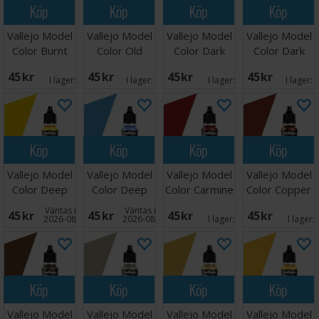
Köp
Köp
Köp
Köp
Vallejo Model
Vallejo Model
Vallejo Model
Vallejo Model
Color Burnt
Color Old
Color Dark
Color Dark
Red 17ml
Gold 17ml
Vermilion
Rust
45 SEK
45 SEK
45 SEK
45 SEK
17ml
I lager:
8
I lager:
12
I lager:
3
I lager:
Köp
Köp
Köp
Köp
Vallejo Model
Vallejo Model
Vallejo Model
Vallejo Model
Color Deep
Color Deep
Color Carmine
Color Copper
Yellow 17ml
Sky Blue 17ml
Red 17ml
Väntas in:
Väntas in:
45 SEK
45 SEK
45 SEK
45 SEK
2026-08-27
2026-08-27
I lager:
4
I lager:
Köp
Köp
Köp
Köp
Vallejo Model
Vallejo Model
Vallejo Model
Vallejo Model