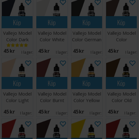
Köp
Köp
Köp
Köp
Vallejo Model
Vallejo Model
Vallejo Model
Vallejo Model
Color Dark
Color White
Color German
Color
Sea Blue 17ml
Grey 17ml
Grey
Chocolate
45 SEK
45 SEK
45 SEK
45 SEK
Brown
I lager:
8
I lager:
4
I lager:
9
I lager:
Köp
Köp
Köp
Köp
Vallejo Model
Vallejo Model
Vallejo Model
Vallejo Model
Color Light
Color Burnt
Color Yellow
Color Old
Flesh 17ml
Red 17ml
Ochre 17ml
Gold 17ml
45 SEK
45 SEK
45 SEK
45 SEK
I lager:
11
I lager:
8
I lager:
11
I lager: