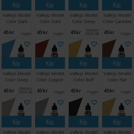
Köp
Köp
Köp
Köp
Vallejo Model
Vallejo Model
Vallejo Model
Vallejo Model
Color Dark
Color Dark
Color Deep
Color Carmine
Vermilion
Rust
Yellow 17ml
Red 17ml
Väntas in:
45 SEK
45 SEK
45 SEK
45 SEK
17ml
I lager:
3
I lager:
10
2026-08-27
I lager:
Köp
Köp
Köp
Köp
Vallejo Model
Vallejo Model
Vallejo Model
Vallejo Model
Color Deep
Color Copper
Color Buff
Color Flat
Sky Blue 17ml
Earth 17ml
Väntas in:
45 SEK
45 SEK
45 SEK
45 SEK
2026-08-27
I lager:
2
I lager:
5
I lager:
Köp
Köp
Köp
Köp
Vallejo Model
Vallejo Model
Vallejo Model
Vallejo Model