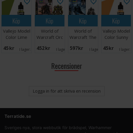
Köp
Köp
Köp
Köp
Vallejo Model
World of
World of
Vallejo Model
Color Lime
Warcraft Orc
Warcraft The
Color Sunny
Green
Thrall
Lich King
Skin Tone
45 SEK
452 SEK
597 SEK
45 SEK
I lager:
11
I lager:
1
I lager:
2
I lager:
Recensioner
Logga in för att skriva en recension
Terratide.se
Sveriges nya, stora webbutik för brädspel, Warhammer