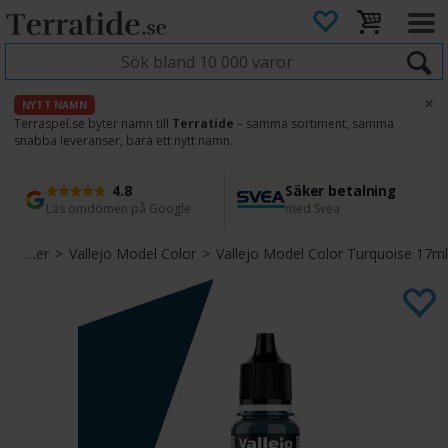
×
NYTT NAMN
Terraspel.se byter namn till
Terratide
– samma sortiment, samma
snabba leveranser, bara ett nytt namn.
4.8
Säker betalning
Snabb leverans
45 dagars ångerrätt
Läs omdömen på Google
med Svea
Direkt från lager
Enkel retur
Färg & Primer
>
Vallejo Model Color
>
Vallejo Model Color Turquoise 17ml