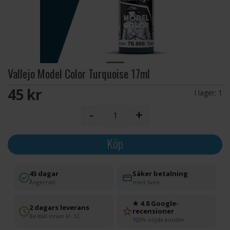
Vallejo Model Color Turquoise 17ml
45 SEK
I lager:
1
-
+
Köp
45 dagar
Säker betalning
Ångerrätt
med Svea
★ 4.8 Google-
2 dagars leverans
recensioner
Beställ innan kl. 12
100% nöjda kunder