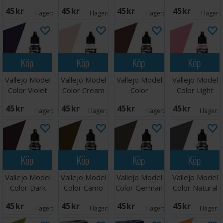
17ml
Green 17ml
Orange 17ml
Dark Green
45 SEK
45 SEK
45 SEK
45 SEK
I lager:
3
I lager:
2
I lager:
3
I lager:
Köp
Köp
Köp
Köp
Vallejo Model
Vallejo Model
Vallejo Model
Vallejo Model
Color Violet
Color Cream
Color
Color Light
17ml
White
Chestnut
Pink
45 SEK
45 SEK
45 SEK
45 SEK
Brown
I lager:
2
I lager:
10
I lager:
1
I lager:
Köp
Köp
Köp
Köp
Vallejo Model
Vallejo Model
Vallejo Model
Vallejo Model
Color Dark
Color Camo
Color German
Color Natural
Purple
Middle Brown
Tank Crew
Steel 17ml
45 SEK
45 SEK
45 SEK
45 SEK
I lager:
2
I lager:
5
I lager:
4
I lager: