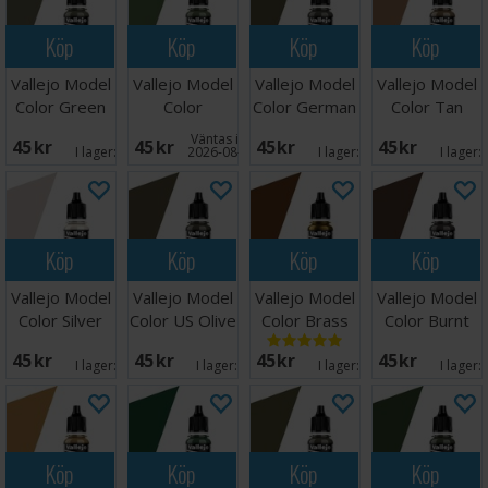
Köp
Köp
Köp
Köp
Vallejo Model
Vallejo Model
Vallejo Model
Vallejo Model
Color Green
Color
Color German
Color Tan
Grey
Intermediate
Fieldgrey
Earth 17ml
Väntas in:
45 SEK
45 SEK
45 SEK
45 SEK
Green
WW2
I lager:
2
2026-08-27
I lager:
1
I lager:
Köp
Köp
Köp
Köp
Vallejo Model
Vallejo Model
Vallejo Model
Vallejo Model
Color Silver
Color US Olive
Color Brass
Color Burnt
Grey 17ml
Drab
17ml
Umber 17ml
45 SEK
45 SEK
45 SEK
45 SEK
I lager:
3
I lager:
6
I lager:
4
I lager:
Köp
Köp
Köp
Köp