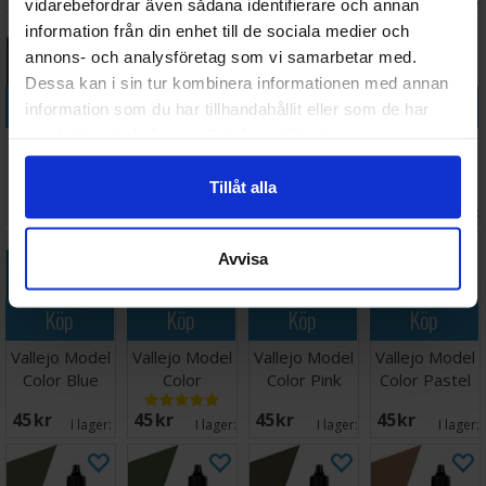
vidarebefordrar även sådana identifierare och annan
information från din enhet till de sociala medier och
annons- och analysföretag som vi samarbetar med.
Dessa kan i sin tur kombinera informationen med annan
Köp
Köp
Köp
Köp
information som du har tillhandahållit eller som de har
samlat in när du har använt deras tjänster.
Vallejo Model
Vallejo Model
Vallejo Model
Vallejo Model
Color German
Color
Color Grey
Color Ice
Tillåt alla
Uniform 17ml
Magenta
Blue - 17ml
Yellow
45 SEK
45 SEK
45 SEK
45 SEK
I lager:
5
I lager:
4
I lager:
3
I lager:
Avvisa
Köp
Köp
Köp
Köp
Vallejo Model
Vallejo Model
Vallejo Model
Vallejo Model
Color Blue
Color
Color Pink
Color Pastel
Green
Gunmetal
17ml
Green 17ml
45 SEK
45 SEK
45 SEK
45 SEK
I lager:
12
I lager:
2
I lager:
5
I lager: