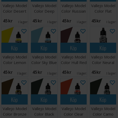
Vallejo Model
Vallejo Model
Vallejo Model
Vallejo Model
Color Desert
Color Deep
Color Russian
Color Flat
Yellow 17ml
Green
Uniform WWII
Green 17ml
45 SEK
45 SEK
45 SEK
45 SEK
I lager:
1
I lager:
4
I lager:
6
I lager:
Köp
Köp
Köp
Köp
Vallejo Model
Vallejo Model
Vallejo Model
Vallejo Model
Color Lemon
Color Sky Blue
Color Hull Red
Color Neural
Yellow 17ml
17ml
17ml
Grey 17ml
45 SEK
45 SEK
45 SEK
45 SEK
I lager:
11
I lager:
6
I lager:
7
I lager:
Köp
Köp
Köp
Köp
Vallejo Model
Vallejo Model
Vallejo Model
Vallejo Model
Color Bronze
Color Black
Color Clear
Color Camo