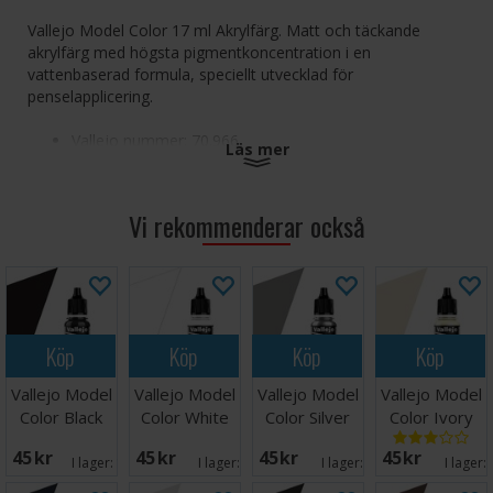
Vallejo Model Color 17 ml Akrylfärg. Matt och täckande
akrylfärg med högsta pigmentkoncentration i en
vattenbaserad formula, speciellt utvecklad för
penselapplicering.
Vallejo nummer: 70.966
Läs mer
motsvarar Tamiya X-13
Vi rekommenderar också
Vallejo Modellfärg Akryl-Färger Turkos
Köp
Köp
Köp
Köp
Vallejo Model
Vallejo Model
Vallejo Model
Vallejo Model
Color Black
Color White
Color Silver
Color Ivory
17ml
45 SEK
45 SEK
45 SEK
45 SEK
I lager:
12
I lager:
7
I lager:
4
I lager: