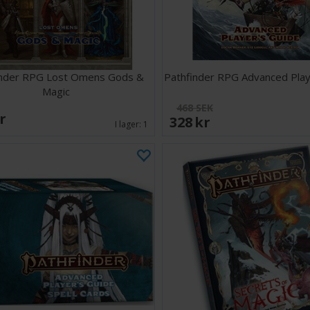
inder RPG Lost Omens Gods &
Pathfinder RPG Advanced Play
Magic
468 SEK
SEK
328 SEK
I lager:
1