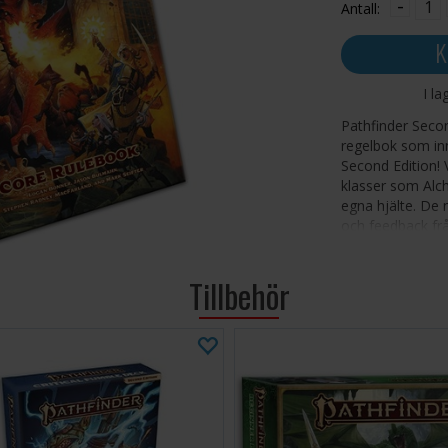
-
Antall:
K
I la
Pathfinder Seco
regelbok som inn
Second Edition! 
klasser som Alch
egna hjälte. De 
och feedback frå
spännande att be
spelare och spell
Tillbehör
Pathfinder Core 
_x000D
_x000D
_x000D
Mer än 600
mycket mer
_x000D