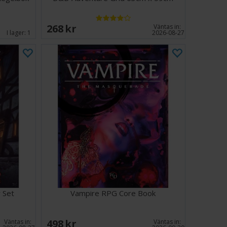
268 SEK
Väntas in:
I lager:
1
2026-08-27
 Set
Vampire RPG Core Book
498 SEK
Väntas in:
Väntas in: