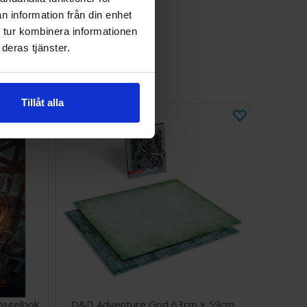
n information från din enhet
 tur kombinera informationen
deras tjänster.
Tillåt alla
egelbok
D&D Adventure Grid 63cm x 59cm