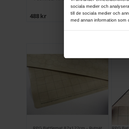
sociala medier och analysera 
till de sociala medier och a
488 SEK
I lager:
1
med annan information som du 
RPG Battlemat 87x122cm - Rutnät
RPG Batt