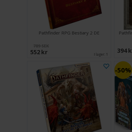
Pathfinder RPG Bestiary 2 DE
Pathf
789 SEK
394 
552 SEK
I lager:
1
50%