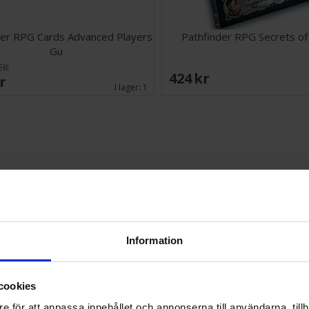
der RPG Cards Advanced Players
Pathfinder RPG Secrets of
Gu
EK
424 SEK
SEK
I lager:
1
Information
cookies
e för att anpassa innehållet och annonserna till användarna, tillh