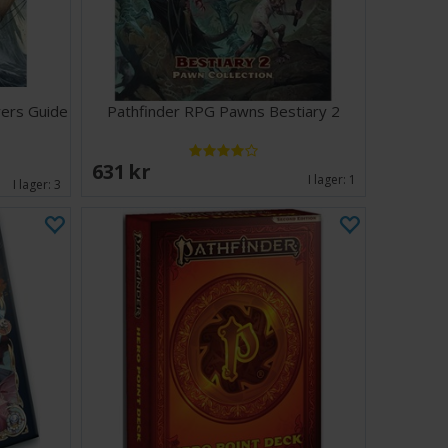
ers Guide
Pathfinder RPG Pawns Bestiary 2
631 SEK
I lager:
1
I lager:
3