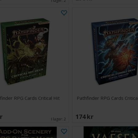
I lager:
2
finder RPG Cards Critical Hit
Pathfinder RPG Cards Critica
SEK
174 SEK
I lager:
2