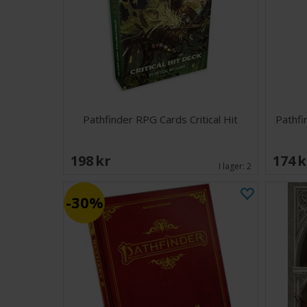
Pathfinder RPG Cards Critical Hit
Pathfi
198 SEK
174 
I lager:
2
30%