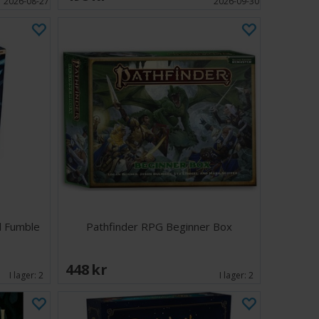
2026-08-27
2026-09-30
l Fumble
Pathfinder RPG Beginner Box
448 SEK
I lager:
2
I lager:
2