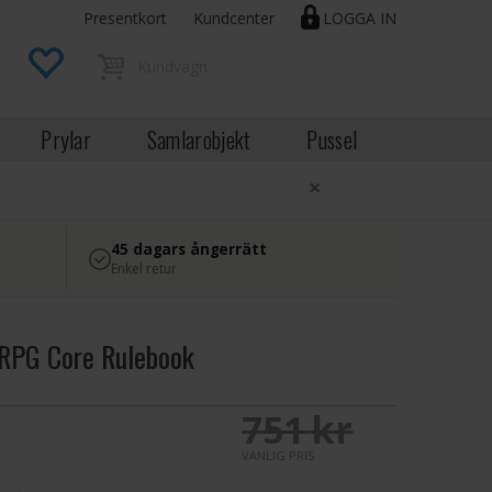
Presentkort
Kundcenter
LOGGA IN
Prylar
Samlarobjekt
Pussel
×
45 dagars ångerrätt
Enkel retur
 RPG Core Rulebook
EK
751 SEK
VANLIG PRIS