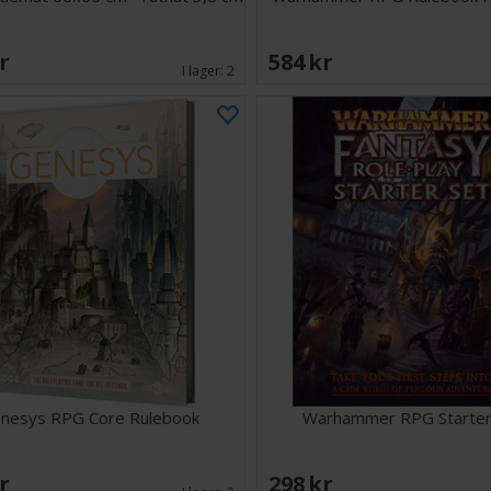
SEK
584 SEK
I lager:
2
nesys RPG Core Rulebook
Warhammer RPG Starter
SEK
298 SEK