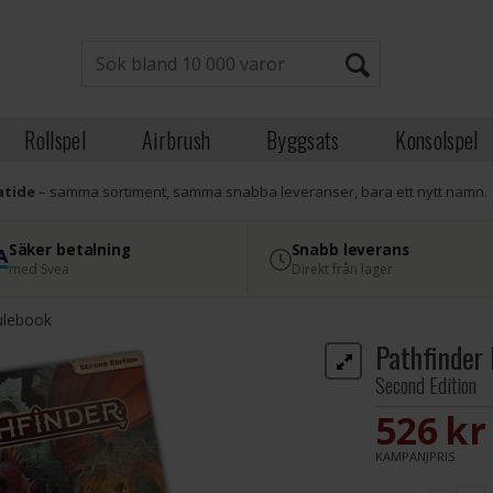
Rollspel
Airbrush
Byggsats
Konsolspel
atide
– samma sortiment, samma snabba leveranser, bara ett nytt namn.
Säker betalning
Snabb leverans
med Svea
Direkt från lager
ulebook
Pathfinder
Second Edition
526 S
KAMPANJPRIS