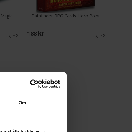
 Magic
Pathfinder RPG Cards Hero Point
188 SEK
I lager:
2
I lager:
2
Om
andahålla funktioner för