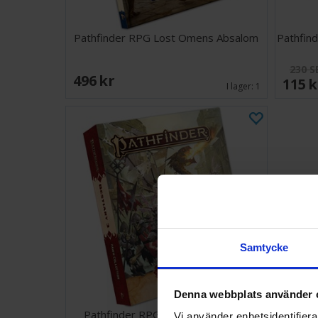
Pathfinder RPG Lost Omens Absalom
Pathfin
230 S
496 SEK
115 
I lager:
1
Samtycke
Denna webbplats använder 
Pathfinder RPG Pawns Bestiary 3
Vi använder enhetsidentifierar