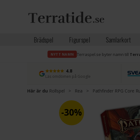
Brädspel
Figurspel
Samlarkort
Terraspel.se byter namn till
Terr
NYTT NAMN
4.8
Läs omdömen på Google
Här är du
Rollspel
>
Rea
>
Pathfinder RPG Core R
30%