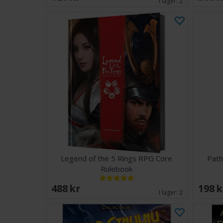
I lager:
2
Legend of the 5 Rings RPG Core
Path
Rulebook
488 SEK
198 
I lager:
2