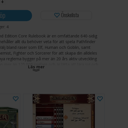
+
öp
Önskelista
ger:
4
nd Edition Core Rulebook är en omfattande 640-sidig
ehåller allt du behöver veta för att spela Pathfinder
Välj bland raser som Elf, Human och Goblin, samt
emist, Fighter och Sorcerer för att skapa din alldeles
nya reglerna bygger på mer än 20 års aktiv utveckling
n mer än 125.000 spelare och är lätta att lära sig och
Läs mer
mästra! En ovärderlig bok som innehåller alla regler för
edare, och ditt allra första steg på en ny heroisk resa!
Rulebook Second Edition innehåller följande:
 sidor med regler, tips, karaktärsval, skatter och
 för både spelare och spelledare!