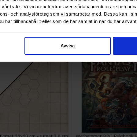
vår trafik. Vi vidarebefordrar även sådana identifierare och anna
nnons- och analysföretag som vi samarbetar med. Dessa kan i sin
har tillhandahållit eller som de har samlat in när du har använt 
Vi rekommenderar också
Avvisa
lemat 66x60 cm - rutnät 3,8 cm
Warhammer RPG Rulebook R