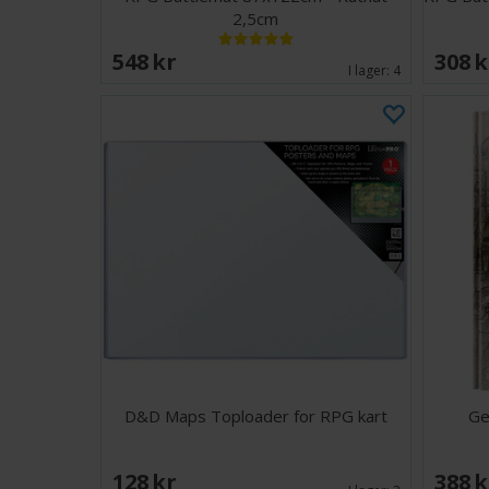
2,5cm
548 SEK
308 
I lager:
4
D&D Maps Toploader for RPG kart
Ge
128 SEK
388 