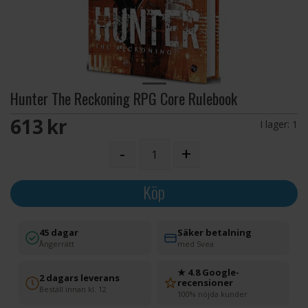
Hunter The Reckoning RPG Core Rulebook
613 SEK
I lager:
1
-
+
Köp
45 dagar
Säker betalning
Ångerrätt
med Svea
★ 4.8 Google-
2 dagars leverans
recensioner
Beställ innan kl. 12
100% nöjda kunder