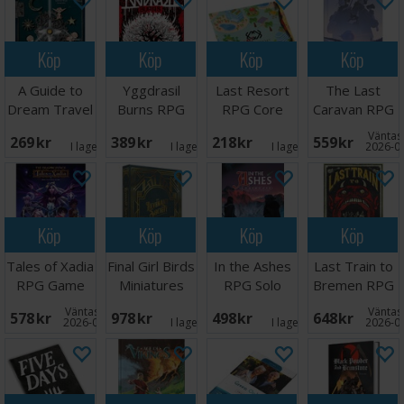
Köp
Köp
Köp
Köp
A Guide to
Yggdrasil
Last Resort
The Last
Dream Travel
Burns RPG
RPG Core
Caravan RPG
Book
Core Book
Book
Core Rules
Väntas 
269 SEK
389 SEK
218 SEK
559 SEK
I lager:
1
I lager:
1
I lager:
3
2026-0
Köp
Köp
Köp
Köp
Tales of Xadia
Final Girl Birds
In the Ashes
Last Train to
RPG Game
Miniatures
RPG Solo
Bremen RPG
Handbook
Pack
Adventure
Väntas in:
Väntas 
578 SEK
978 SEK
498 SEK
648 SEK
2026-09-30
I lager:
1
I lager:
1
2026-0