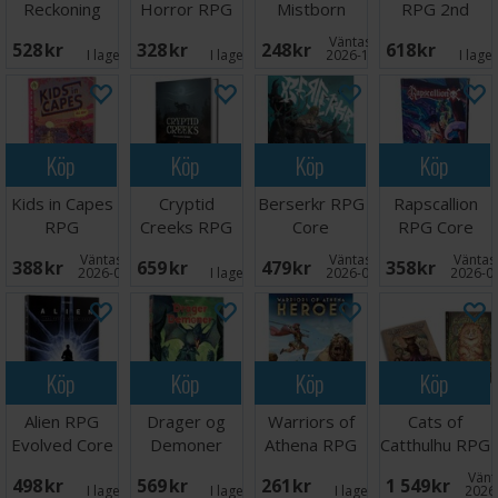
Reckoning
Horror RPG
Mistborn
RPG 2nd
RPG
Arkham
Starter Set
Edition Box
Väntas in:
528 SEK
328 SEK
248 SEK
618 SEK
Apostates
Mysteries
I lager:
1
I lager:
1
2026-10-31
I lage
Köp
Köp
Köp
Köp
Kids in Capes
Cryptid
Berserkr RPG
Rapscallion
RPG
Creeks RPG
Core
RPG Core
Rulebook
Rules
Väntas in:
Väntas in:
Väntas 
388 SEK
659 SEK
479 SEK
358 SEK
2026-08-15
I lager:
1
2026-09-30
2026-0
Köp
Köp
Köp
Köp
Alien RPG
Drager og
Warriors of
Cats of
Evolved Core
Demoner
Athena RPG
Catthulhu RPG
Rulebook
Regelbok -
Heroes
Box Set
Vänta
498 SEK
569 SEK
261 SEK
1 549 SEK
NORSK
I lager:
3
I lager:
4
I lager:
1
2026