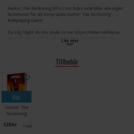
Hunter: The Reckoning RPG Core Rules innehåller alla regler
du behöver för att börja spela Hunter: The Reckoning
Roleplaying Game.
Du såg något du inte skulle se när slöjan mellan världarna
drogs åt sidan, och du såg monstren som levde där. Du
Läs mer
skildrade de tragedier de orsakade. Du förstod vidden av
deras inflytande och bevittnade korruptionen i de
organisationer som bildats för att hålla dem i schack. Och du
Tillbehör
lovade att göra något åt det. Ikväll agerar ni. Det är dags för
räkenskap.
En inbunden bok med ett bokmärke
Introducerar Hunters of the World of Darkness till 5th
Edition
Köp
Innehåller kapitel om karaktärsskapande, övernaturliga
hot och rivaliserande organisationer
Hunter The
Reckoning
RPG
528 SEK
Apostates
I lager:
1