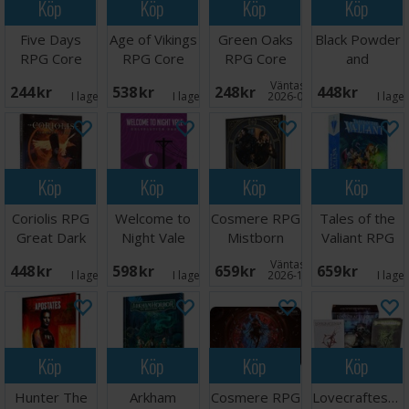
Köp
Köp
Köp
Köp
Five Days
Age of Vikings
Green Oaks
Black Powder
RPG Core
RPG Core
RPG Core
and
Book
Rulebook
Book
Brimstone
Väntas in:
244 SEK
538 SEK
248 SEK
448 SEK
RPG Core
I lager:
1
I lager:
2
2026-09-30
I lage
Book
Köp
Köp
Köp
Köp
Coriolis RPG
Welcome to
Cosmere RPG
Tales of the
Great Dark
Night Vale
Mistborn
Valiant RPG
Core
RPG Core
Handbook
Starter Set
Väntas in:
448 SEK
598 SEK
659 SEK
659 SEK
Rulebook
Book
I lager:
4
I lager:
1
2026-10-31
I lage
Köp
Köp
Köp
Köp
Hunter The
Arkham
Cosmere RPG
Lovecraftesqu