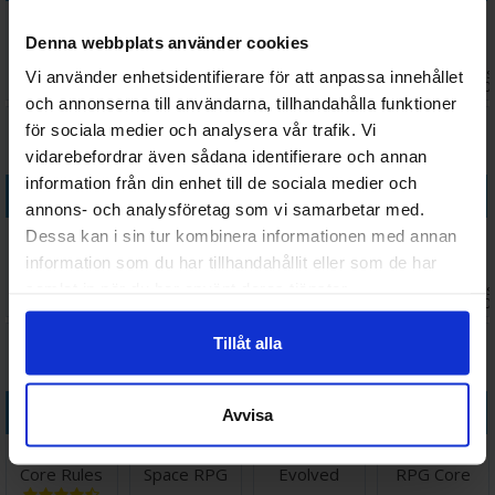
Alice is
Warhammer
Warhammer
Vampire RPG
Missing RPG
RPG
RPG
Core Book
Denna webbplats använder cookies
Soulbound
Soulbound
Väntas in:
Väntas 
Vi använder enhetsidentifierare för att anpassa innehållet
215 SEK
538 SEK
288 SEK
498 SEK
Core
Starter Set
I lager:
7
2026-08-26
I lager:
1
2026-0
och annonserna till användarna, tillhandahålla funktioner
Rulebook
för sociala medier och analysera vår trafik. Vi
vidarebefordrar även sådana identifierare och annan
information från din enhet till de sociala medier och
Köp
Köp
Köp
Köp
annons- och analysföretag som vi samarbetar med.
Walking Dead
Fallout RPG
Lost at Sea
Rangers of
Dessa kan i sin tur kombinera informationen med annan
Universe RPG
Core
RPG
Shadow Deep
information som du har tillhandahållit eller som de har
Core Rules
Rulebook
RPG
samlat in när du har använt deras tjänster.
Väntas in:
Väntas 
478 SEK
598 SEK
198 SEK
498 SEK
2026-08-26
I lager:
1
I lager:
1
2026-0
Tillåt alla
Köp
Köp
Köp
Köp
Avvisa
Alien RPG
Death In
Alien RPG
Mörk Borg
Core Rules
Space RPG
Evolved
RPG Core