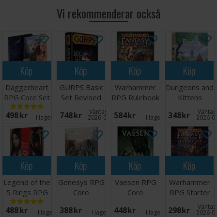
Vi rekommenderar också
Köp
Köp
Köp
Köp
Daggerheart
GURPS Basic
Warhammer
Dungeons and
RPG Core Set
Set Revised
RPG Rulebook
Kittens
4th Edition
Regelbok
Starter Set
Väntas in:
Väntas 
498 SEK
748 SEK
584 SEK
348 SEK
I lager:
14
2026-09-30
I lager:
1
2026-0
Köp
Köp
Köp
Köp
Legend of the
Genesys RPG
Vaesen RPG
Warhammer
5 Rings RPG
Core
Core
RPG Starter
Core
Rulebook
Rulebook
Set
Väntas 
488 SEK
388 SEK
448 SEK
298 SEK
Rulebook
I lager:
2
I lager:
2
I lager:
2
2026-0