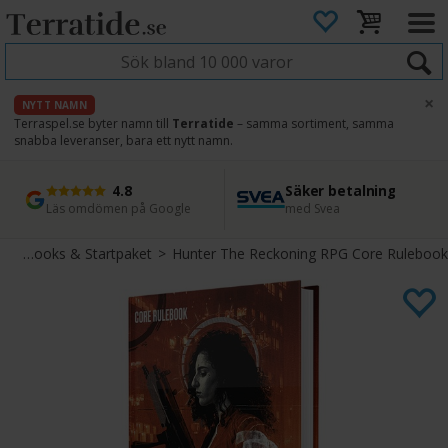
×
NYTT NAMN
Terraspel.se byter namn till
Terratide
– samma sortiment, samma
snabba leveranser, bara ett nytt namn.
4.8
Säker betalning
Snabb leverans
45 dagars ångerrätt
Läs omdömen på Google
med Svea
Direkt från lager
Enkel retur
Core Books & Startpaket
>
Hunter The Reckoning RPG Core Rulebook