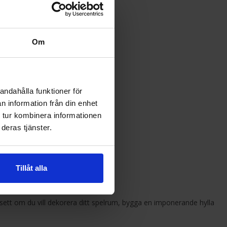
.
katter
Om
l Fantasy och många fler.
andahålla funktioner för
n information från din enhet
e?
 tur kombinera informationen
deras tjänster.
Tillåt alla
sett om du vill dekorera ditt spelrum, bygga en imponerande hylla