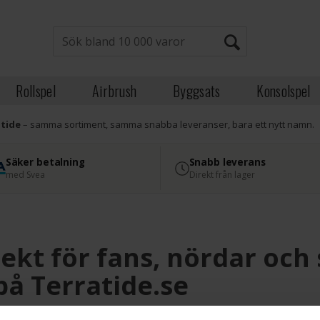
Rollspel
Airbrush
Byggsats
Konsolspel
atide
– samma sortiment, samma snabba leveranser, bara ett nytt namn.
Säker betalning
Snabb leverans
med Svea
Direkt från lager
kt för fans, nördar och 
på Terratide.se
ett fantastiskt urval av samlarobjekt för både hängivna samlare och 