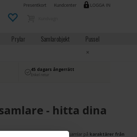
Presentkort
Kundcenter
LOGGA IN
Prylar
Samlarobjekt
Pussel
×
45 dagars ångerrätt
Enkel retur
samlare - hitta dina
popkulturentusiaster! Oavsett om du samlar på
karaktärer från