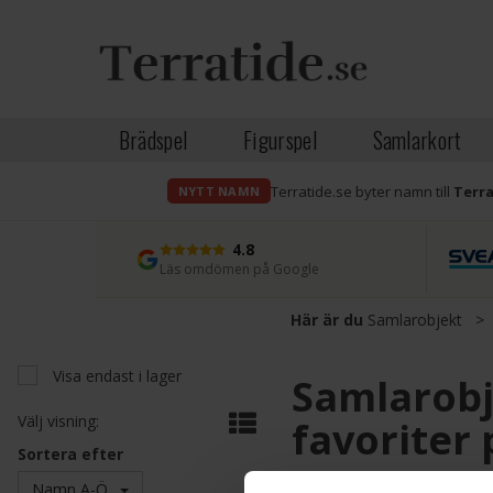
Brädspel
Figurspel
Samlarkort
Terratide.se byter namn till
Terr
NYTT NAMN
4.8
Läs omdömen på Google
Här är du
Samlarobjekt
>
Visa endast i lager
Samlarobje
Välj visning:
favoriter 
Sortera efter
På
Terratide.se
hittar du 
Namn A-Ö