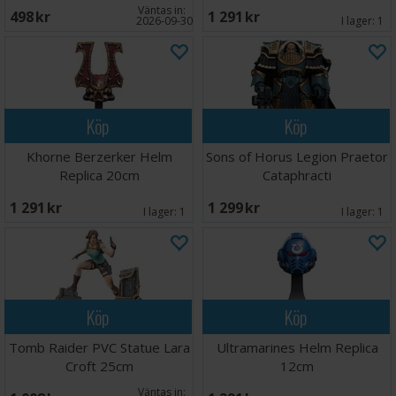
Väntas in:
498 SEK
1 291 SEK
2026-09-30
I lager:
1
Köp
Köp
Khorne Berzerker Helm
Sons of Horus Legion Praetor
Replica 20cm
Cataphracti
1 291 SEK
1 299 SEK
I lager:
1
I lager:
1
Köp
Köp
Tomb Raider PVC Statue Lara
Ultramarines Helm Replica
Croft 25cm
12cm
Väntas in: