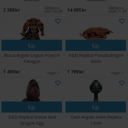
Väntas in:
Väntas in:
2 388 SEK
14 995 SEK
2027-02-28
2026-11-30
Köp
Köp
Blood Angels Legion Praetor
D&D Replica Pseudodragon
Paragon
36cm
1 499 SEK
1 799 SEK
I lager:
1
I lager:
1
Köp
Köp
D&D Replica Statue Red
Dark Angels Helm Replica
Dragon Egg
12cm