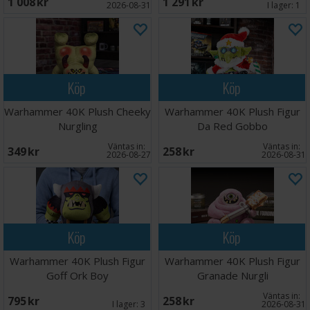
1 008 SEK
1 291 SEK
2026-08-31
I lager:
1
Köp
Köp
Warhammer 40K Plush Cheeky
Warhammer 40K Plush Figur
Nurgling
Da Red Gobbo
Väntas in:
Väntas in:
349 SEK
258 SEK
2026-08-27
2026-08-31
Köp
Köp
Warhammer 40K Plush Figur
Warhammer 40K Plush Figur
Goff Ork Boy
Granade Nurgli
Väntas in:
795 SEK
258 SEK
I lager:
3
2026-08-31