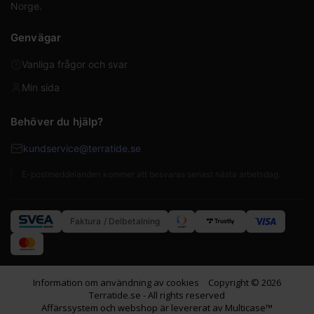
Norge.
Genvägar
Vanliga frågor och svar
Min sida
Behöver du hjälp?
kundservice@terratide.se
E-postmeddelanden kommer att besvaras senast nästa arbetsdag.
Faktura / Delbetalning
Information om användning av cookies
Copyright © 2026
Terratide.se - All rights reserved
Affärssystem
och
webshop
är levererat av
Multicase™