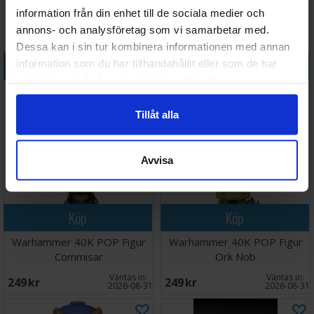
information från din enhet till de sociala medier och
annons- och analysföretag som vi samarbetar med.
Dessa kan i sin tur kombinera informationen med annan
Köp
Köp
information som du har tillhandahållit eller som de har
samlat in när du har använt deras tjänster.
Warhammer 40K Plush Figur
Warhammer 40K POP Figur
Watcher Dark
Aeldari Ranger
Tillåt alla
Väntas in:
288 SEK
218 SEK
I lager:
5
2026-08-31
Avvisa
Köp
Köp
Warhammer 40K POP Figur
Warhammer 40K POP Figur
Commisar
Ork Nob
Väntas in:
Väntas in:
249 SEK
249 SEK
2026-08-31
2026-08-31