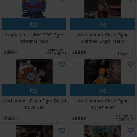
Köp
Köp
Warhammer 40K POP Figur
Warhammer Plush Figur
Ultramarines
Balthas Gryph Houn
Väntas in:
249 SEK
288 SEK
2026-08-31
I lager:
4
Köp
Köp
Warhammer Plush Figur Blood
Warhammer Plush Figur
Bowl Ball
Fyreslayer
Väntas in:
258 SEK
288 SEK
I lager:
1
2026-08-31