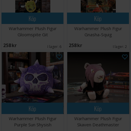
Köp
Köp
Warhammer Plush Figur
Warhammer Plush Figur
Gloomspite Git
Gnasha-Squig
258 SEK
258 SEK
I lager:
6
I lager:
2
Köp
Köp
Warhammer Plush Figur
Warhammer Plush Figur
Purple Sun Shysish
Skaven Deathmaster