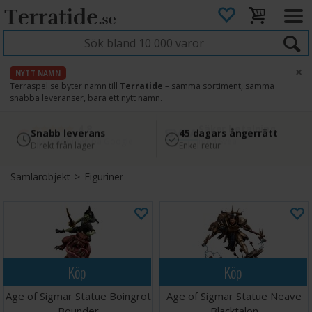
×
NYTT NAMN
Terraspel.se byter namn till
Terratide
– samma sortiment, samma
snabba leveranser, bara ett nytt namn.
4.8
Säker betalning
Snabb leverans
45 dagars ångerrätt
Läs omdömen på Google
med Svea
Direkt från lager
Enkel retur
Samlarobjekt
>
Figuriner
Köp
Köp
Age of Sigmar Statue Boingrot
Age of Sigmar Statue Neave
Bounder
Blacktalon