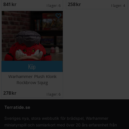
841 SEK
258 SEK
I lager:
6
I lager:
4
Köp
Warhammer Plush Klonk
Rockbrow Squig
278 SEK
I lager:
6
Terratide.se
Sveriges nya, stora webbutik för brädspel, Warhammer
miniatyrspill och samlarkort med över 20 års erfarenhet från