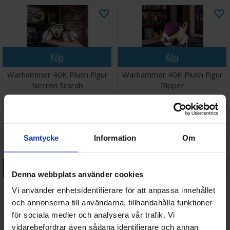
Köp
Köp
Warhammer 40K Plush Figur
Warhammer 40K Plush Figur
Necron Scarab
Ripper
Väntas in:
258 SEK
288 SEK
I lager:
1
2026-09-30
Samtycke
Information
Om
Köp
Köp
Denna webbplats använder cookies
Warhammer 40K Plush Figur
Warhammer 40K Plush Figur
Vi använder enhetsidentifierare för att anpassa innehållet
Sassy Nurgling
Space Marine
och annonserna till användarna, tillhandahålla funktioner
288 SEK
468 SEK
för sociala medier och analysera vår trafik. Vi
I lager:
4
I lager:
2
vidarebefordrar även sådana identifierare och annan