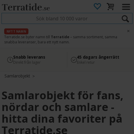
×
NYTT NAMN
Terratide.se byter namn till
Terratide
– samma sortiment, samma
snabba leveranser, bara ett nytt namn.
4.8
Säker betalning
Snabb leverans
45 dagars ångerrätt
Läs omdömen på Google
med Svea
Direkt från lager
Enkel retur
Samlarobjekt
Samlarobjekt för fans,
nördar och samlare -
hitta dina favoriter på
Terratide.se