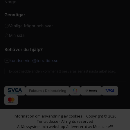
Norge.
Genvägar
Vanliga frågor och svar
Min sida
Behöver du hjälp?
kundservice@terratide.se
E-postmeddelanden kommer att besvaras senast nästa arbetsdag.
Faktura / Delbetalning
Information om användning av cookies
Copyright © 2026
Terratide.se - All rights reserved
Affärssystem
och
webshop
är levererat av
Multicase™