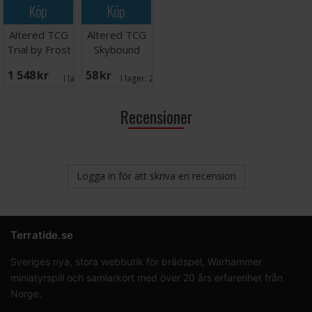
Köp
Köp
Altered TCG
Altered TCG
Trial by Frost
Skybound
Display
Odyssey
1 548 SEK
58 SEK
Booster
I lager:
1
I lager:
20+
Recensioner
Logga in för att skriva en recension
Terratide.se
Sveriges nya, stora webbutik för brädspel, Warhammer
miniatyrspill och samlarkort med över 20 års erfarenhet från
Norge.