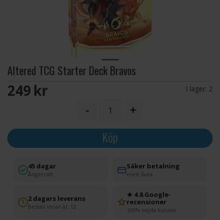
Altered TCG Starter Deck Bravos
249 SEK
I lager:
2
-
+
Köp
45 dagar
Säker betalning
Ångerrätt
med Svea
★ 4.8 Google-
2 dagars leverans
recensioner
Beställ innan kl. 12
100% nöjda kunder