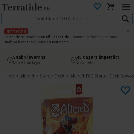
×
NYTT NAMN
Terratide.se byter namn till
Terratide
– samma sortiment, samma
snabba leveranser, bara ett nytt namn.
4.8
Säker betalning
Snabb leverans
45 dagars ångerrätt
Läs omdömen på Google
med Svea
Direkt från lager
Enkel retur
Samlarkort
>
Altered
>
Starter Deck
>
Altered TCG Starter Deck Bravos