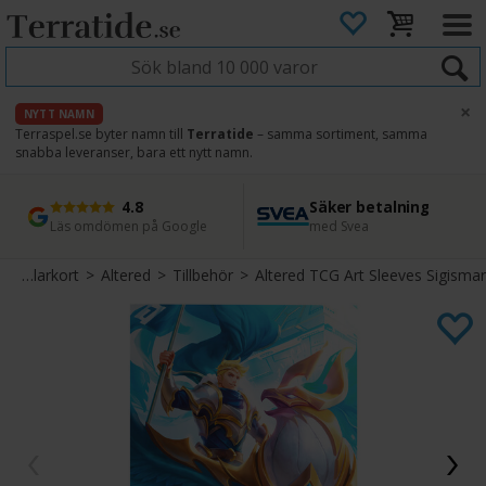
×
NYTT NAMN
Terraspel.se byter namn till
Terratide
– samma sortiment, samma
snabba leveranser, bara ett nytt namn.
4.8
Säker betalning
Snabb leverans
45 dagars ångerrätt
Läs omdömen på Google
med Svea
Direkt från lager
Enkel retur
Samlarkort
>
Altered
>
Tillbehör
>
Altered TCG Art Sleeves Sigismar