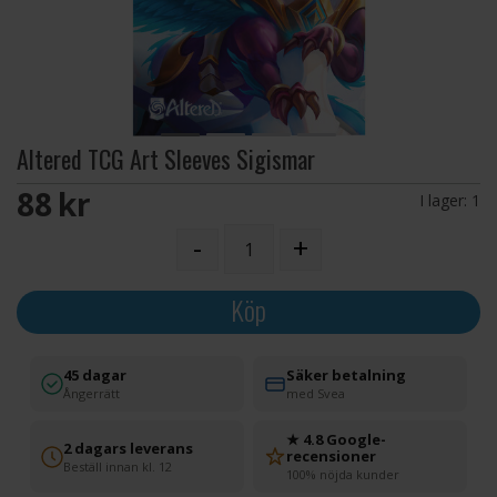
Altered TCG Art Sleeves Sigismar
88 SEK
I lager:
1
-
+
Köp
45 dagar
Säker betalning
Ångerrätt
med Svea
★ 4.8 Google-
2 dagars leverans
recensioner
Beställ innan kl. 12
100% nöjda kunder