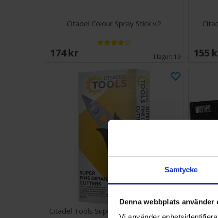
Citadel Colour Spray Stick v2
Cita
174 SEK
155 
I lager:
19
Samtycke
Denna webbplats använder 
Citadel Tools Super Fine Detail Cutters
Cutt
Vi använder enhetsidentifierar