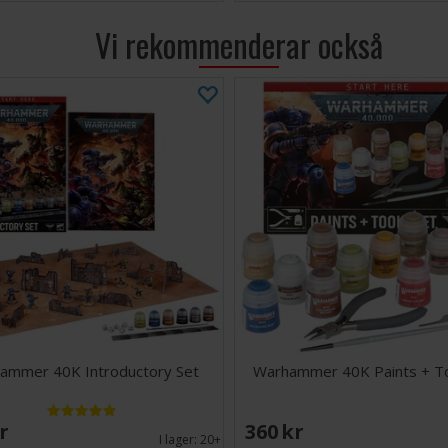
Vi rekommenderar också
ammer 40K Introductory Set
Warhammer 40K Paints + To
SEK
360 SEK
I lager:
20+