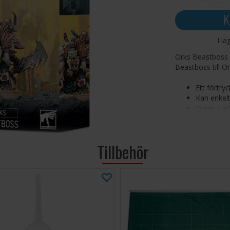
K
I la
Orks Beastboss i
Beastboss till 
Ett förtry
Kan enkelt
Driver när
Satsen består a
Miniatyren leve
Tillbehör