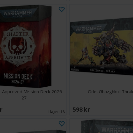
r Approved Mission Deck 2026-
Orks Ghazghkull Thra
27
SEK
598 SEK
I lager:
18