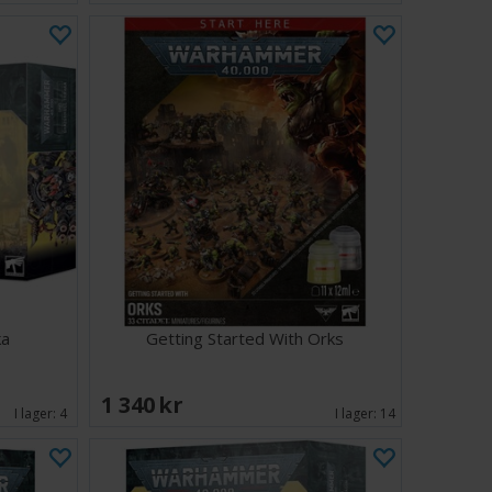
ka
Getting Started With Orks
1 340 SEK
I lager:
4
I lager:
14