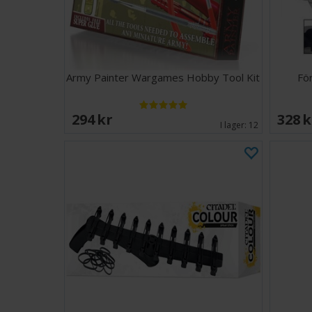
Army Painter Wargames Hobby Tool Kit
Fö
294 SEK
328 
I lager:
12