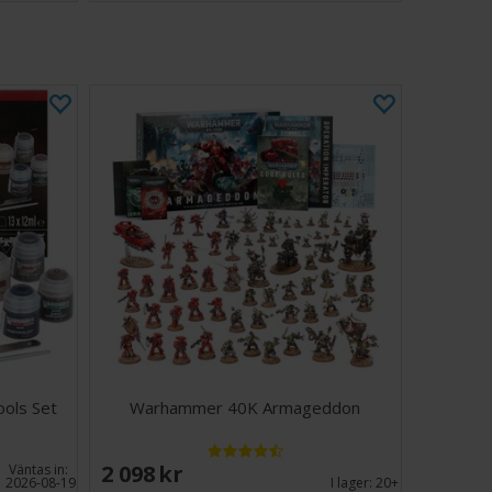
ols Set
Warhammer 40K Armageddon
2 098 SEK
Väntas in:
2026-08-19
I lager:
20+