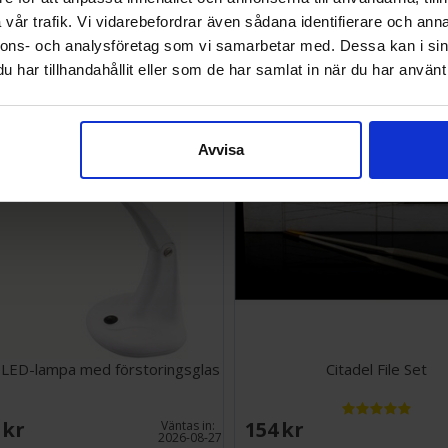
vår trafik. Vi vidarebefordrar även sådana identifierare och anna
SEK
183 SEK
Väntas in:
nnons- och analysföretag som vi samarbetar med. Dessa kan i sin
2026-08-21
har tillhandahållit eller som de har samlat in när du har använt 
Avvisa
LED-lampa med förstoringsglas
Citadel File Set
 SEK
154 SEK
Väntas in:
2026-08-27