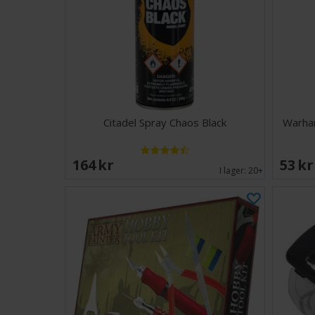
Citadel Spray Chaos Black
Warham
164 SEK
53 S
I lager:
20+