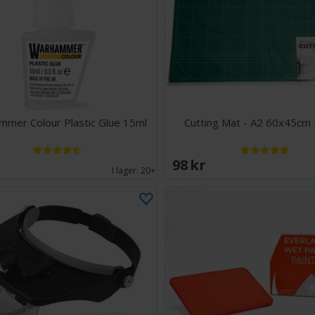
mer Colour Plastic Glue 15ml
Cutting Mat - A2 60x45cm 
EK
98 SEK
I lager:
20+