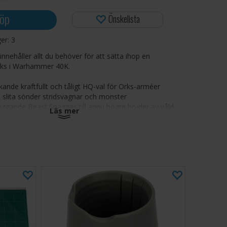
öp
Önskelista
ger:
3
nnehåller allt du behöver för att sätta ihop en
Orks i Warhammer 40K.
ckande kraftfullt och tåligt HQ-val för Orks-arméer
 slita sönder stridsvagnar och monster
liggande Beast Snaggas till ännu högre höjder av våld
Läs mer
v 22 komponenter och inkluderar en 50 mm rund bas.
reras omålad och kräver montering.