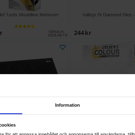
del Tools Mouldline Remover
Vallejo Fil Diamond Files -
SEK
244 SEK
Väntas in:
2026-08-19
Information
cookies
ing Mat - A3 45x32cm - Sort
Citadel Assembly Stand
e för att anpassa innehållet och annonserna till användarna, tillh