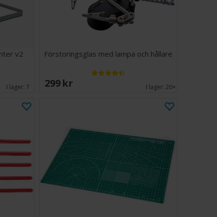
nter v2
Förstoringsglas med lampa och hållare
299 SEK
I lager:
7
I lager:
20+