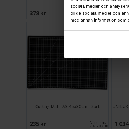
sociala medier och analysera 
378 SEK
128 
till de sociala medier och a
I lager:
1
med annan information som du 
Cutting Mat - A3 45x30cm - Sort
UNILUX 
235 SEK
1 034
Väntas in:
2026-09-30