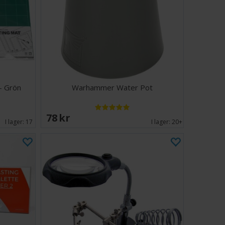
- Grön
Warhammer Water Pot
78 SEK
I lager:
17
I lager:
20+