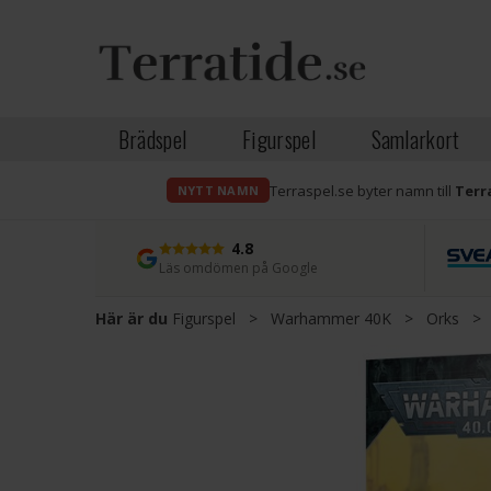
Brädspel
Figurspel
Samlarkort
Terraspel.se byter namn till
Terr
NYTT NAMN
4.8
Läs omdömen på Google
Här är du
Figurspel
>
Warhammer 40K
>
Orks
>