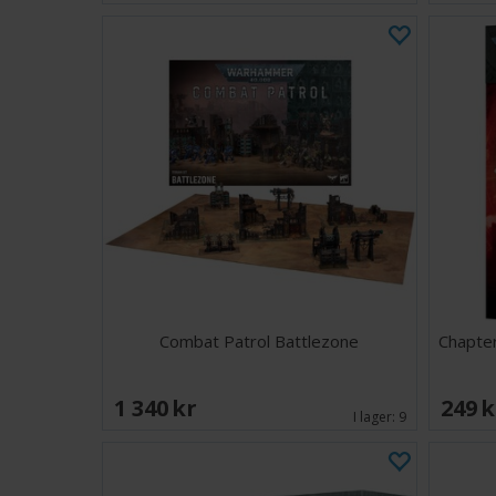
Combat Patrol Battlezone
Chapte
1 340 SEK
249 
I lager:
9