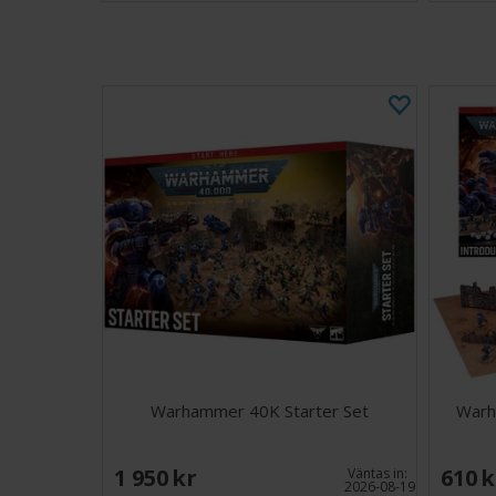
Warhammer 40K Starter Set
Warh
1 950 SEK
610 
Väntas in:
2026-08-19