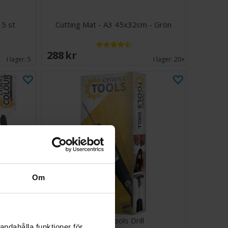
 5 st
Cutting Mat - A3 45x32cm - Grön
288 SEK
I lager:
5
I lager:
20+
Om
 v2
Citadel Tools Drill
andahålla funktioner för