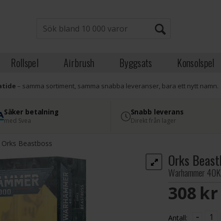
Rollspel
Airbrush
Byggsats
Konsolspel
atide
– samma sortiment, samma snabba leveranser, bara ett nytt namn.
Säker betalning
Snabb leverans
med Svea
Direkt från lager
Orks Beastboss
Orks Beast
Warhammer 40K
308 S
-
Antall: