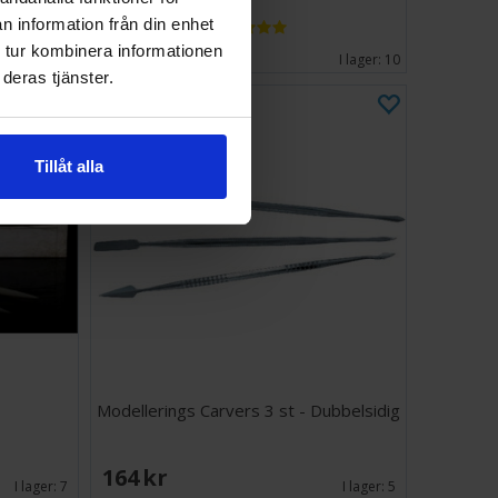
n information från din enhet
251 SEK
 tur kombinera informationen
I lager:
2
I lager:
10
deras tjänster.
Tillåt alla
Modellerings Carvers 3 st - Dubbelsidig
164 SEK
I lager:
7
I lager:
5