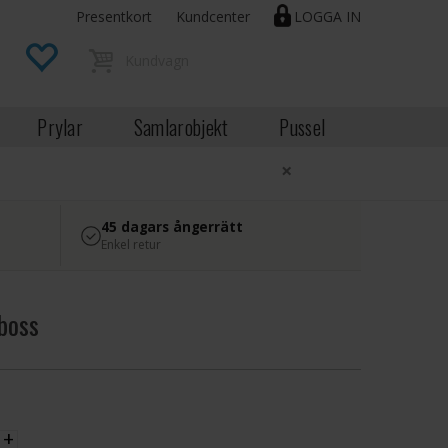
Presentkort
Kundcenter
LOGGA IN
Prylar
Samlarobjekt
Pussel
×
45 dagars ångerrätt
Enkel retur
boss
EK
+