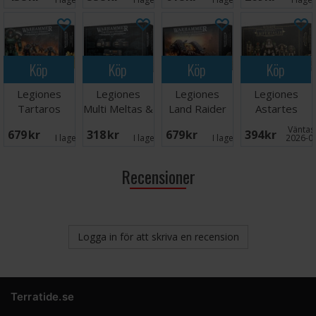
Consul
Dreadnought
Köp
Köp
Köp
Köp
Legiones
Legiones
Legiones
Legiones
Tartaros
Multi Meltas &
Land Raider
Astartes
Terminator
Plasma
Proteus
Infantry
Väntas 
679 SEK
318 SEK
679 SEK
394 SEK
Squad
Cannons
I lager:
2
I lager:
2
I lager:
3
2026-0
Recensioner
Logga in för att skriva en recension
Terratide.se