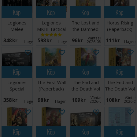
Köp
Köp
Köp
Köp
Legiones
Legiones
The Lost and
Horus Rising
Melee
MKIII Tactical
the Damned
(Paperback)
Weapons
Squad
(Paperback)
Väntas in:
348 SEK
598 SEK
96 SEK
111 SEK
Upgrade Set
I lager:
2
I lager:
2
2026-08-19
I lager:
Köp
Köp
Köp
Köp
Legiones
The First Wall
The End and
The End and
Special
(Paperback)
the Death Vol
The Death Vol
Weapons
1 (Paperback)
2 (Paperback)
Väntas in:
Väntas 
358 SEK
98 SEK
109 SEK
108 SEK
Upgrade Set
I lager:
2
I lager:
4
2026-08-19
2026-0
Köp
Köp
Köp
Köp