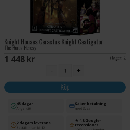
Knight Houses Cerastus Knight Castigator
The Horus Heresy
1 448 SEK
I lager:
2
-
+
Köp
45 dagar
Säker betalning
Ångerrätt
med Svea
★ 4.8 Google-
2 dagars leverans
recensioner
Beställ innan kl. 12
100% nöjda kunder