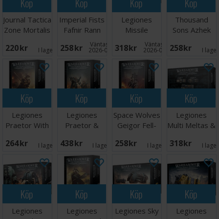
Köp
Köp
Köp
Köp
Journal Tactica
Imperial Fists
Legiones
Thousand
Zone Mortalis
Fafnir Rann
Missile
Sons Azhek
Launchers/Heavy
Ahriman
Väntas in:
Väntas in:
220 SEK
258 SEK
318 SEK
258 SEK
Bolters
I lager:
2
2026-08-31
2026-08-21
I lage
Köp
Köp
Köp
Köp
Legiones
Legiones
Space Wolves
Legiones
Praetor With
Praetor &
Geigor Fell-
Multi Meltas &
Power Sword
Chaplain
Hand
Plasma
264 SEK
438 SEK
258 SEK
318 SEK
Consul
Cannons
I lager:
1
I lager:
1
I lager:
1
I lage
Köp
Köp
Köp
Köp
Legiones
Legiones
Legiones Sky
Legiones