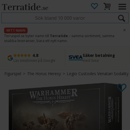
×
NYTT NAMN
Terraspel.se byter namn till
Terratide
– samma sortiment, samma
snabba leveranser, bara ett nytt namn.
4.8
Säker betalning
Snabb leverans
45 dagars ångerrätt
Läs omdömen på Google
med Svea
Direkt från lager
Enkel retur
Figurspel
>
The Horus Heresy
>
Legio Custodes Venatari Sodality