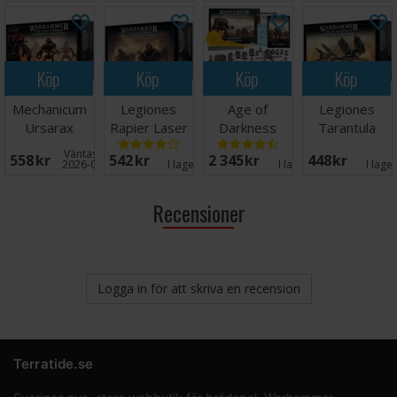
Squad
Köp
Köp
Köp
Köp
Mechanicum
Legiones
Age of
Legiones
Ursarax
Rapier Laser
Darkness
Tarantula
Cohort
Destroyer
Saturnine
Missile
Väntas in:
558 SEK
542 SEK
2 345 SEK
448 SEK
Battery
2026-08-21
I lager:
1
I lager:
2
I lage
Recensioner
Logga in för att skriva en recension
Terratide.se