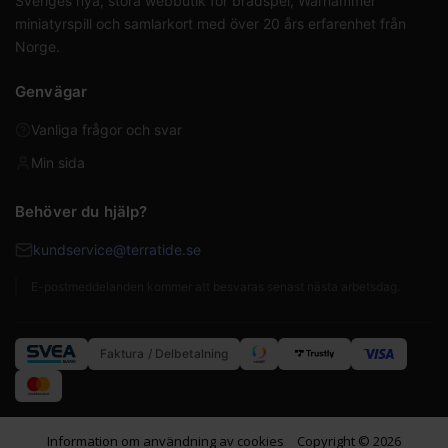
Sveriges nya, stora webbutik för brädspel, Warhammer
miniatyrspill och samlarkort med över 20 års erfarenhet från
Norge.
Genvägar
Vanliga frågor och svar
Min sida
Behöver du hjälp?
kundservice@terratide.se
E-postmeddelanden kommer att besvaras senast nästa arbetsdag.
Faktura / Delbetalning
Information om användning av cookies
Copyright © 2026