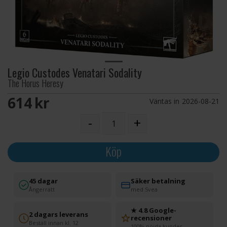
Legio Custodes Venatari Sodality
The Horus Heresy
614 SEK
Väntas in
2026-08-21
-
+
Köp
45 dagar
Säker betalning
Ångerrätt
med Svea
★ 4.8 Google-
2 dagars leverans
recensioner
Beställ innan kl. 12
100% nöjda kunder