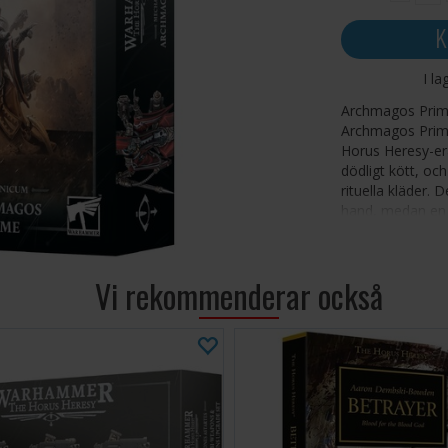
K
I la
Archmagos Prime 
Archmagos Prime
Horus Heresy-era
dödligt kött, oc
rituella kläder.
hand, medan en 
konverteringsstr
drivs av generat
Vi rekommenderar också
Denna byggsats 
rund bas. Denna