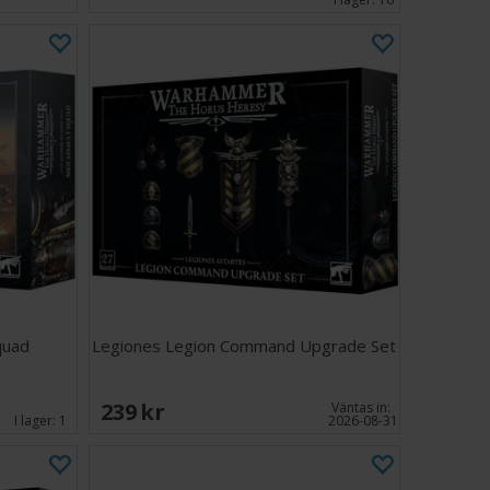
quad
Legiones Legion Command Upgrade Set
239 SEK
Väntas in:
I lager:
1
2026-08-31