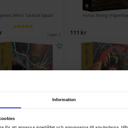
iones MKIII Tactical Squad
Horus Rising (Paperba
SEK
111 SEK
I lager:
2
Information
cookies
e End and The Death Vol 2
The End and the Death V
e för att anpassa innehållet och annonserna till användarna, tillh