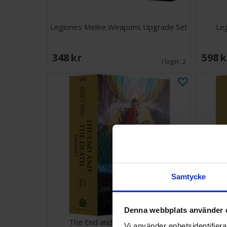
Legiones Melee Weapons Upgrade Set
Leg
348 SEK
598 
I lager:
2
Samtycke
Denna webbplats använder 
The End and the Death Vol 1
Th
Vi använder enhetsidentifierar