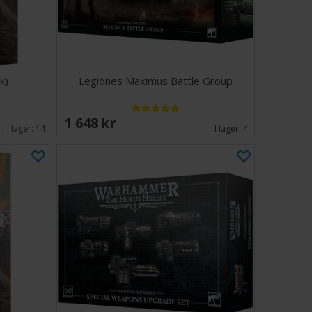
k)
Legiones Maximus Battle Group
1 648 SEK
I lager:
14
I lager:
4