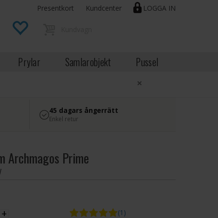
Presentkort
Kundcenter
LOGGA IN
Prylar
Samlarobjekt
Pussel
×
45 dagars ångerrätt
Enkel retur
m Archmagos Prime
y
EK
+
(1)