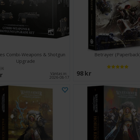
nes Combi-Weapons & Shotgun
Betrayer (Paperback
Upgrade
EK
98 SEK
SEK
Väntas in:
2026-08-17