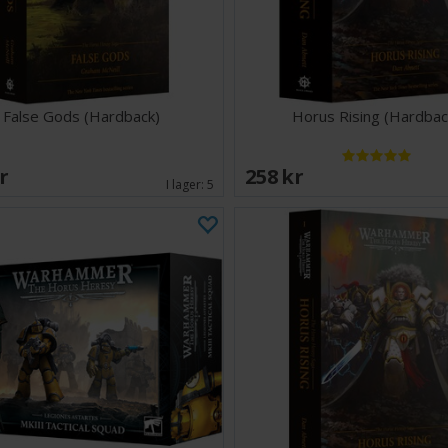
False Gods (Hardback)
Horus Rising (Hardbac
SEK
258 SEK
I lager:
5