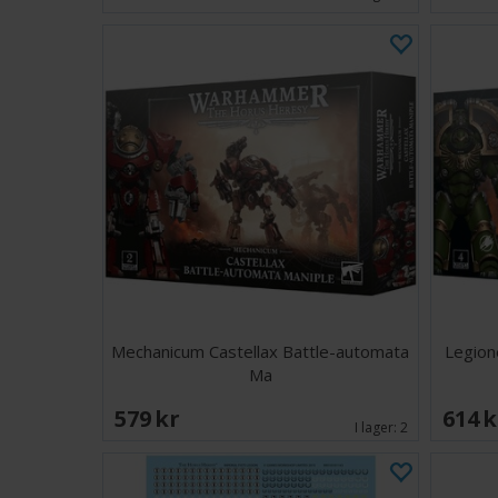
Mechanicum Castellax Battle-automata
Legion
Ma
579 SEK
614 
I lager:
2