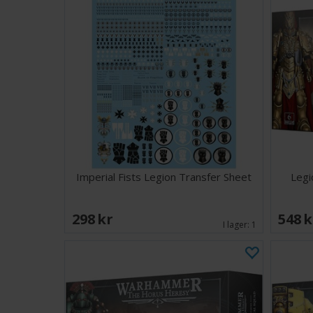
Imperial Fists Legion Transfer Sheet
Legi
298 SEK
548 
I lager:
1