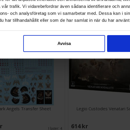
(Paperback)
(Paperback)
vår trafik. Vi vidarebefordrar även sådana identifierare och anna
SEK
111 SEK
nnons- och analysföretag som vi samarbetar med. Dessa kan i sin
Väntas in:
2026-08-19
har tillhandahållit eller som de har samlat in när du har använt 
Avvisa
ark Angels Transfer Sheet
Legio Custodes Venatari So
SEK
614 SEK
I lager:
4