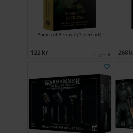
Flames of Betrayal (Paperback)
122 SEK
268 
I lager:
16