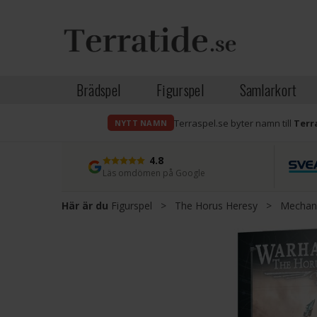
Brädspel
Figurspel
Samlarkort
Terraspel.se byter namn till
Terr
NYTT NAMN
4.8
Läs omdömen på Google
Här är du
Figurspel
>
The Horus Heresy
>
Mechan