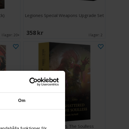
ck)
Legiones Special Weapons Upgrade Set
358 SEK
I lager:
20+
I lager:
2
Om
ol 3
The Shattered & The Soulless
andahålla funktioner för