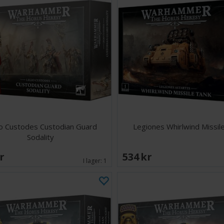
o Custodes Custodian Guard
Legiones Whirlwind Missil
Sodality
SEK
534 SEK
I lager:
1