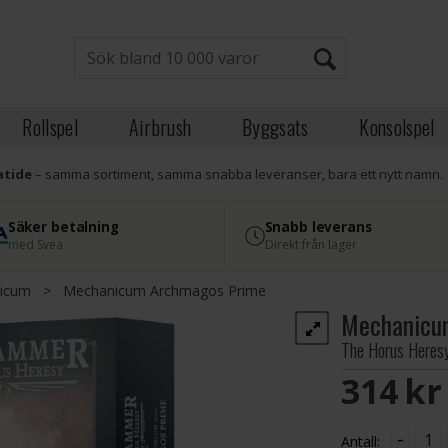
Rollspel
Airbrush
Byggsats
Konsolspel
atide
– samma sortiment, samma snabba leveranser, bara ett nytt namn.
Säker betalning
Snabb leverans
med Svea
Direkt från lager
icum
>
Mechanicum Archmagos Prime
Mechanicu
The Horus Heres
314 S
-
Antall: