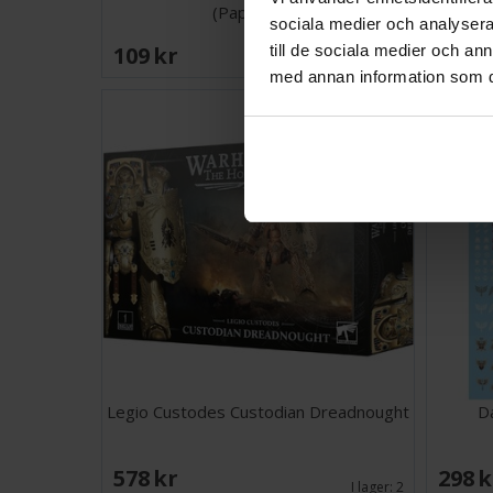
(Paperback)
sociala medier och analysera 
109 SEK
108 
till de sociala medier och a
Väntas in:
2026-08-19
med annan information som du 
Legio Custodes Custodian Dreadnought
D
578 SEK
298 
I lager:
2