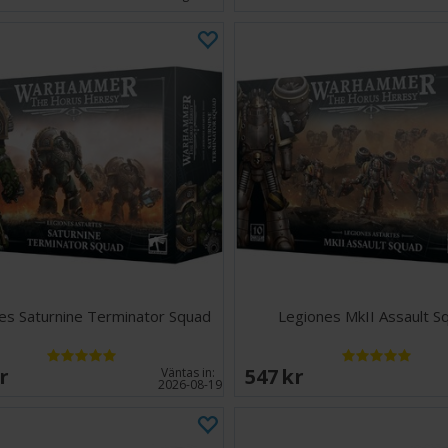
es Saturnine Terminator Squad
Legiones MkII Assault S
SEK
547 SEK
Väntas in:
2026-08-19