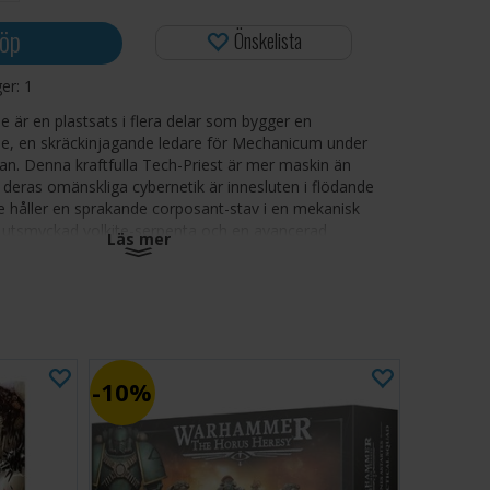
öp
Önskelista
ger:
1
är en plastsats i flera delar som bygger en
, en skräckinjagande ledare för Mechanicum under
n. Denna kraftfulla Tech-Priest är mer maskin än
h deras omänskliga cybernetik är innesluten i flödande
 De håller en sprakande corposant-stav i en mekanisk
utsmyckad volkite-serpenta och en avancerad
Läs mer
åle sticker ut från det bepansrade exoskelettet, som
orn på ryggen.
innehåller 33 plastkomponenter och en Citadel 40 mm
 miniatyr levereras omålad och kräver montering.
10%