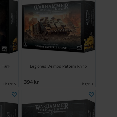
e Tank
Legiones Deimos Pattern Rhino
394 SEK
I lager:
5
I lager:
3