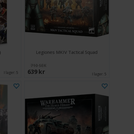
)
Legiones MKIV Tactical Squad
710 SEK
639 SEK
I lager:
5
I lager:
5