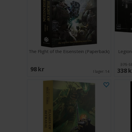
The Flight of the Eisenstein (Paperback)
Legio
375 S
98 SEK
338 
I lager:
14