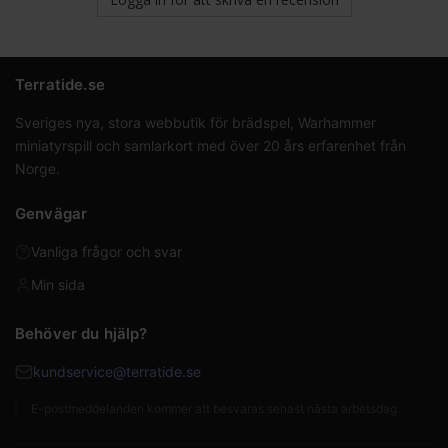
Terratide.se
Sveriges nya, stora webbutik för brädspel, Warhammer
miniatyrspill och samlarkort med över 20 års erfarenhet från
Norge.
Genvägar
Vanliga frågor och svar
Min sida
Behöver du hjälp?
kundservice@terratide.se
E-postmeddelanden kommer att besvaras senast nästa arbetsdag.