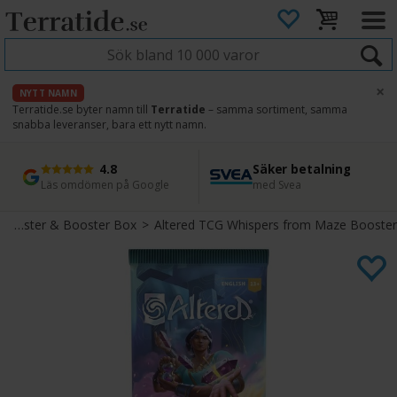
×
NYTT NAMN
Terratide.se byter namn till
Terratide
– samma sortiment, samma
snabba leveranser, bara ett nytt namn.
4.8
Säker betalning
Snabb leverans
45 dagars ångerrätt
Läs omdömen på Google
med Svea
Direkt från lager
Enkel retur
>
Booster & Booster Box
>
Altered TCG Whispers from Maze Booster