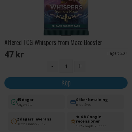
Altered TCG Whispers from Maze Booster
47 SEK
I lager:
20+
-
+
Köp
45 dagar
Säker betalning
Ångerrätt
med Svea
★ 4.8 Google-
2 dagars leverans
recensioner
Beställ innan kl. 12
100% nöjda kunder