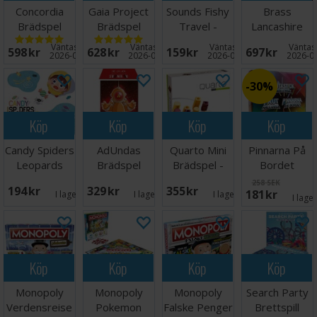
Concordia
Gaia Project
Sounds Fishy
Brass
Brädspel
Brädspel
Travel -
Lancashire
Reseutgåva
Brädspel
Väntas in:
Väntas in:
Väntas in:
Väntas 
598 SEK
628 SEK
159 SEK
697 SEK
2026-09-30
2026-09-30
2026-09-30
2026-0
30%
Köp
Köp
Köp
Köp
Candy Spiders
AdUndas
Quarto Mini
Pinnarna På
Leopards
Brädspel
Brädspel -
Bordet
Brädspel
Reseutgåva
Brädspel
258 SEK
194 SEK
329 SEK
355 SEK
181 SEK
I lager:
1
I lager:
1
I lager:
4
I lage
Köp
Köp
Köp
Köp
Monopoly
Monopoly
Monopoly
Search Party
Verdensreise
Pokemon
Falske Penger
Brettspill