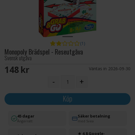
(1)
Monopoly Brädspel - Reseutgåva
Svensk utgåva
148 SEK
Väntas in
2026-09-30
-
+
Köp
45 dagar
Säker betalning
Ångerrätt
med Svea
★ 4.8 Google-