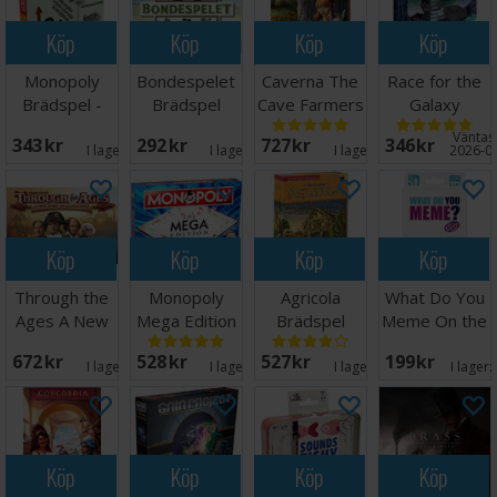
Köp
Köp
Köp
Köp
Monopoly
Bondespelet
Caverna The
Race for the
Brädspel -
Brädspel
Cave Farmers
Galaxy
Svensk
Brädspel
Brädspel
Väntas 
343 SEK
292 SEK
727 SEK
346 SEK
I lager:
3
I lager:
4
I lager:
9
2026-0
Köp
Köp
Köp
Köp
Through the
Monopoly
Agricola
What Do You
Ages A New
Mega Edition
Brädspel
Meme On the
Story
Brädspel
Go Brädspel
672 SEK
528 SEK
527 SEK
199 SEK
Brädspel
I lager:
3
I lager:
9
I lager:
9
I lager:
Köp
Köp
Köp
Köp