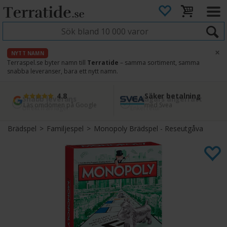
×
NYTT NAMN
Terraspel.se byter namn till
Terratide
– samma sortiment, samma
snabba leveranser, bara ett nytt namn.
4.8
Säker betalning
Snabb leverans
45 dagars ångerrätt
Läs omdömen på Google
med Svea
Direkt från lager
Enkel retur
Brädspel
>
Familjespel
>
Monopoly Brädspel - Reseutgåva