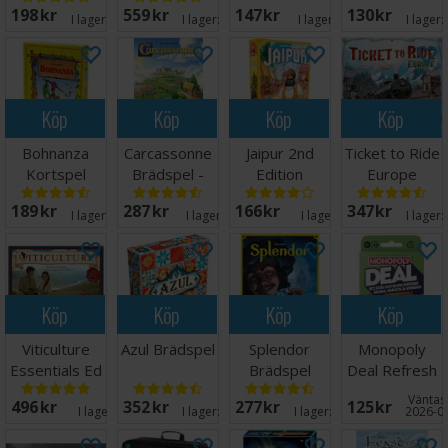
Speltid: 60-180 minuter
198 SEK
559 SEK
147 SEK
130 SEK
Reseutgåva
I lager:
20+
I lager:
20+
I lager:
12
I lager:
Språk: Svenska
Köp
Köp
Köp
Köp
Bohnanza
Carcassonne
Jaipur 2nd
Ticket to Ride
Kortspel
Brädspel -
Edition
Europe
Svensk
Brädspel
Brädspel
189 SEK
287 SEK
166 SEK
347 SEK
I lager:
20+
I lager:
19
I lager:
1
I lager:
Köp
Köp
Köp
Köp
Viticulture
Azul Brädspel
Splendor
Monopoly
Essentials Ed
Brädspel
Deal Refresh
Brädspel
Kortspel
Väntas 
496 SEK
352 SEK
277 SEK
125 SEK
I lager:
4
I lager:
20+
I lager:
20+
2026-0