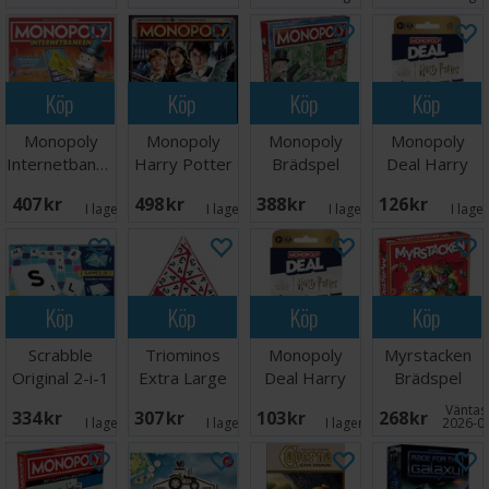
Köp
Köp
Köp
Köp
Monopoly
Monopoly
Monopoly
Monopoly
Internetbanken
Harry Potter
Brädspel
Deal Harry
Brädspel
Brädspel
Potter
407 SEK
498 SEK
388 SEK
126 SEK
Kortspel
I lager:
2
I lager:
2
I lager:
1
I lage
Köp
Köp
Köp
Köp
Scrabble
Triominos
Monopoly
Myrstacken
Original 2-i-1
Extra Large
Deal Harry
Brädspel
Brettspill
Brädspel
Potter
Väntas 
334 SEK
307 SEK
103 SEK
268 SEK
Kortspill
I lager:
8
I lager:
3
I lager:
12
2026-0