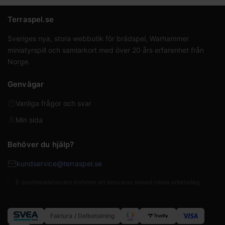
Terraspel.se
Sveriges nya, stora webbutik för brädspel, Warhammer
miniatyrspill och samlarkort med över 20 års erfarenhet från
Norge.
Genvägar
Vanliga frågor och svar
Min sida
Behöver du hjälp?
kundservice@terraspel.se
E-postmeddelanden kommer att besvaras senast nästa arbetsdag.
Faktura / Delbetalning