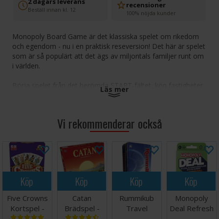
2 dagars leverans
recensioner
Beställ innan kl. 12
100% nöjda kunder
Monopoly Board Game är det klassiska spelet om rikedom
och egendom - nu i en praktisk reseversion! Det här är spelet
som är så populärt att det ägs av miljontals familjer runt om
i världen.
Börja spelet från det berömda START-fältet, köp fastigheter
Läs mer
och bygg hus och hotell på dem. Glöm inte att ta ut hyra från
dem som landar på dina fastigheter, samt att få 4000 kronor
när du passerar START. Spekulera klokt, investera smart och
Vi rekommenderar också
gör smarta affärer. Även om turen tar slut kan du ändå
komma på fötter igen genom att belåna fastigheter och göra
affärer med de andra spelarna.
Har du vad som krävs för att tjäna så mycket pengar att du
till slut äger allt? Om du får ett monopol, ja, då vinner du
Köp
Köp
Köp
Köp
MONOPOLY!
Five Crowns
Catan
Rummikub
Monopoly
Antal spelare: 2-4
Kortspel -
Brädspel -
Travel
Deal Refresh
Ålder: 8+
2025
NORSK
Brädspel -
(NO/DK)