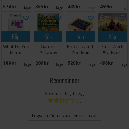
Brettspill -
Edition
Brettspill
574 SEK
355 SEK
489 SEK
459 SEK
Norsk
Brädspel
I lager:
1
I lager:
4
I lager:
1
I lage
Köp
Köp
Köp
Köp
What Do You
Garden
Brio Labyrinth
Small World
Meme
Getaway
Pac-Man
Brädspel -
Reisespill -
Brädspel
Engelsk
189 SEK
209 SEK
520 SEK
498 SEK
Norsk
I lager:
1
I lager:
2
I lager:
3
I lage
Recensioner
Genomsnittligt betyg:
(1)
Logga in för att skriva en recension