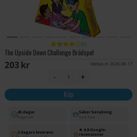
(1)
The Upside Down Challenge Brädspel
203 SEK
Väntas in
2026-08-17
-
+
Köp
45 dagar
Säker betalning
Ångerrätt
med Svea
★ 4.8 Google-
2 dagars leverans
recensioner