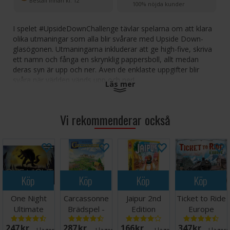
Beställ innan kl. 12
100% nöjda kunder
I spelet #UpsideDownChallenge tävlar spelarna om att klara
olika utmaningar som alla blir svårare med Upside Down-
glasögonen. Utmaningarna inkluderar att ge high-five, skriva
ett namn och fånga en skrynklig pappersboll, allt medan
deras syn är upp och ner. Även de enklaste uppgifter blir
svåra när världen vänds upp och ner!
Läs mer
Setet innehåller 1 par Upside Down-glasögon, 25
utmaningskort, 5 "Skapa din egen utmaning"-kort, 1
Vi rekommenderar också
instruktionsblad och 1 ritblock.
Antal spelare: 2-6
Ålder: 8+
Speltid: 15-30 minuter
Språk: Engelska
Köp
Köp
Köp
Köp
One Night
Carcassonne
Jaipur 2nd
Ticket to Ride
Ultimate
Brädspel -
Edition
Europe
Werewolf
Svensk
Brädspel
Brädspel
247 SEK
287 SEK
166 SEK
347 SEK