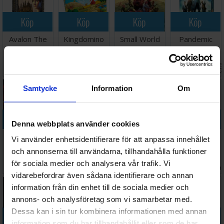
Köp
Köp
Köp
Köp
Avalon The
Kingdomino
Small World
Pandemic
Resistance
Brädspel
Brädspel -
Brädspel
Kortspel
Svensk
Väntas in:
Väntas 
228 SEK
178 SEK
418 SEK
498 SEK
2026-08-15
I lager:
18
I lager:
19
2026-0
Samtycke
Information
Om
Köp
Köp
Köp
Köp
Denna webbplats använder cookies
Deception
Dixit Odyssey
Codenames
Omvendtspillet
Vi använder enhetsidentifierare för att anpassa innehållet
Murder in
Brädspel
Pictures XXL
Familie -
och annonserna till användarna, tillhandahålla funktioner
Hong Kong
Kortspel
NORSK
Väntas in:
Väntas in:
för sociala medier och analysera vår trafik. Vi
448 SEK
243 SEK
558 SEK
110 SEK
Brädspel
2026-09-30
I lager:
7
2026-09-30
I lage
vidarebefordrar även sådana identifierare och annan
information från din enhet till de sociala medier och
annons- och analysföretag som vi samarbetar med.
Dessa kan i sin tur kombinera informationen med annan
Köp
Köp
Köp
Köp
information som du har tillhandahållit eller som de har