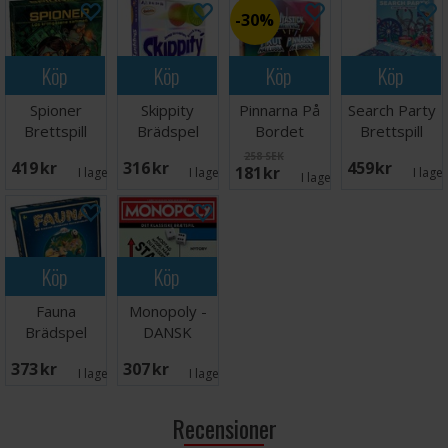
30%
Köp
Köp
Köp
Köp
Spioner
Skippity
Pinnarna På
Search Party
Brettspill
Brädspel
Bordet
Brettspill
Brädspel
258 SEK
419 SEK
316 SEK
459 SEK
181 SEK
I lager:
3
I lager:
9
I lage
I lager:
5
Köp
Köp
Fauna
Monopoly -
Brädspel
DANSK
373 SEK
307 SEK
I lager:
3
I lager:
2
Recensioner