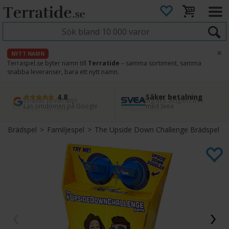
×
NYTT NAMN
Terraspel.se byter namn till
Terratide
– samma sortiment, samma
snabba leveranser, bara ett nytt namn.
4.8
Säker betalning
Snabb leverans
45 dagars ångerrätt
Läs omdömen på Google
med Svea
Direkt från lager
Enkel retur
Brädspel
>
Familjespel
>
The Upside Down Challenge Brädspel