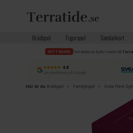
Brädspel
Figurspel
Samlarkort
Terratide.se byter namn till
Terr
NYTT NAMN
4.8
Läs omdömen på Google
Här är du
Brädspel
>
Familjespel
>
Enda Flere Gyln