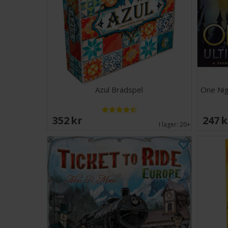
Azul Brädspel
One Nig
352 SEK
247 
I lager:
20+