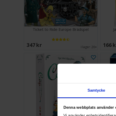
Ticket to Ride Europe Brädspel
J
347 SEK
166 
I lager:
20+
Samtycke
Denna webbplats använder 
Vi använder enhetsidentifierar