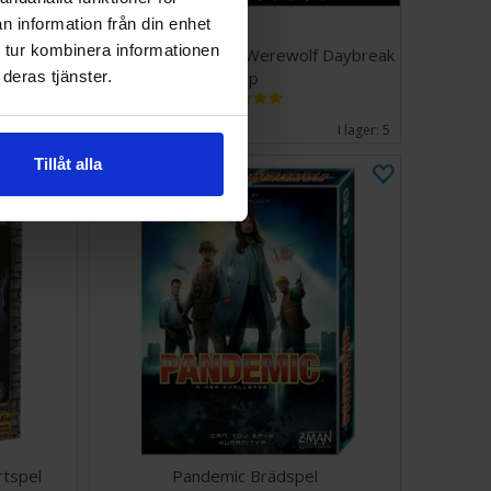
n information från din enhet
 tur kombinera informationen
pel -
One Night Ultimate Werewolf Daybreak
Exp
deras tjänster.
247 SEK
I lager:
9
I lager:
5
Tillåt alla
rtspel
Pandemic Brädspel