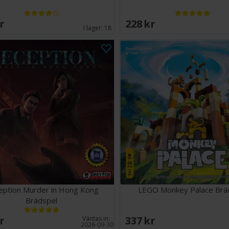
SEK
228 SEK
I lager:
18
eption Murder in Hong Kong
LEGO Monkey Palace Brä
Brädspel
SEK
337 SEK
Väntas in:
2026-09-30