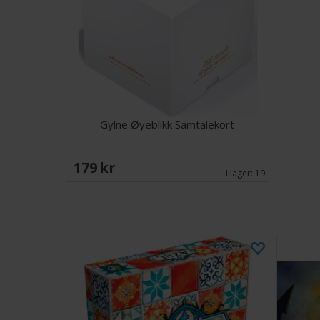
Gylne Øyeblikk Samtalekort
179 SEK
I lager:
19