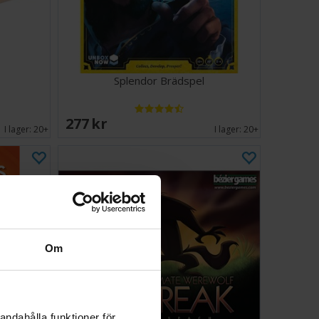
Splendor Brädspel
277 SEK
I lager:
20+
I lager:
20+
Om
andahålla funktioner för