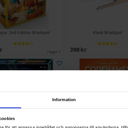
aipur 2nd Edition Brädspel
Klask Brädspel
SEK
398 SEK
I lager:
1
Information
cookies
e för att anpassa innehållet och annonserna till användarna, tillh