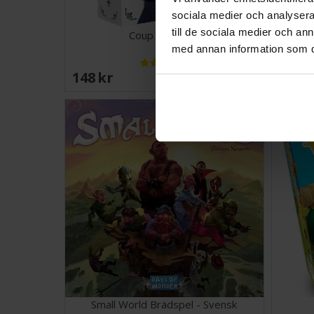
sociala medier och analysera 
till de sociala medier och a
Coup Brädspel
med annan information som du 
148 SEK
399 
I lager:
6
Small World Brädspel - Svensk