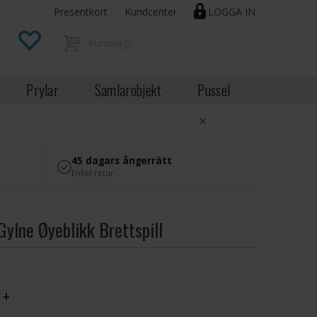
Presentkort
Kundcenter
LOGGA IN
Prylar
Samlarobjekt
Pussel
×
45 dagars ångerrätt
Enkel retur
Gylne Øyeblikk Brettspill
EK
+