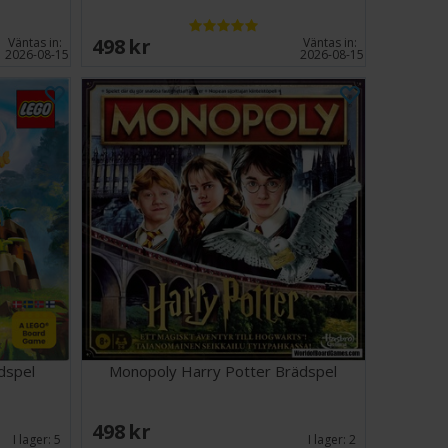
498 SEK
Väntas in:
Väntas in:
2026-08-15
2026-08-15
dspel
Monopoly Harry Potter Brädspel
498 SEK
I lager:
5
I lager:
2