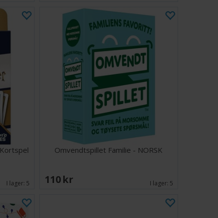
Kortspel
Omvendtspillet Familie - NORSK
110 SEK
I lager:
5
I lager:
5