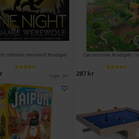
ht Ultimate Werewolf Brädspel
Carcassonne Brädspel - S
SEK
287 SEK
I lager:
20+