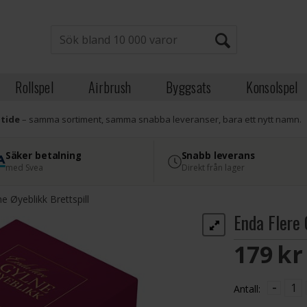
Rollspel
Airbrush
Byggsats
Konsolspel
atide
– samma sortiment, samma snabba leveranser, bara ett nytt namn.
Säker betalning
Snabb leverans
med Svea
Direkt från lager
e Øyeblikk Brettspill
Enda Flere 
179 S
-
Antall: