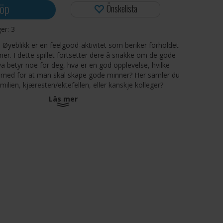
öp
Önskelista
ger:
3
 Øyeblikk er en feelgood-aktivitet som beriker forholdet
nner. I dette spillet fortsetter dere å snakke om de gode
Hva betyr noe for deg, hva er en god opplevelse, hvilke
 med for at man skal skape gode minner? Her samler du
milien, kjæresten/ektefellen, eller kanskje kolleger?
Läs mer
 Mindre småprat, mer prat om det som betyr noe.
-20
nutter