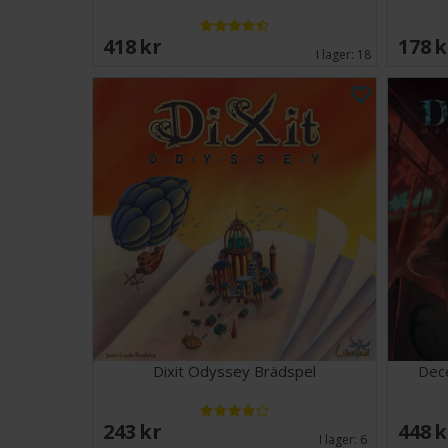
418 SEK
178 
I lager:
18
Dixit Odyssey Brädspel
Dec
243 SEK
448 
I lager:
6