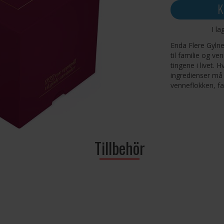
K
I la
Enda Flere Gylne
til familie og ve
tingene i livet. 
ingredienser må
venneflokken, fa
Gylne øyeblikk:
Antall spillere: 2
Alder: 16+
Tillbehör
Spilletid: 15+ mi
Språk: Norsk