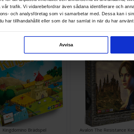
vår trafik. Vi vidarebefordrar även sådana identifierare och anna
nnons- och analysföretag som vi samarbetar med. Dessa kan i sin
Pandemic Brettspill
Codenames Pictures Korts
ENGELSK
har tillhandahållit eller som de har samlat in när du har använt 
SEK
224 SEK
I lager:
8
Avvisa
Kingdomino Brädspel
Avalon The Resistance Ko