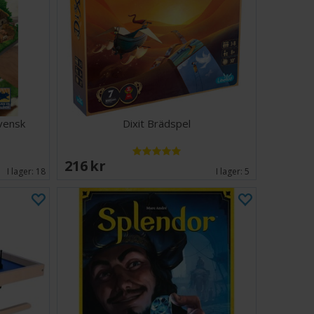
vensk
Dixit Brädspel
216 SEK
I lager:
18
I lager:
5