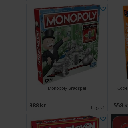
Monopoly Brädspel
Code
388 SEK
558 
I lager:
1