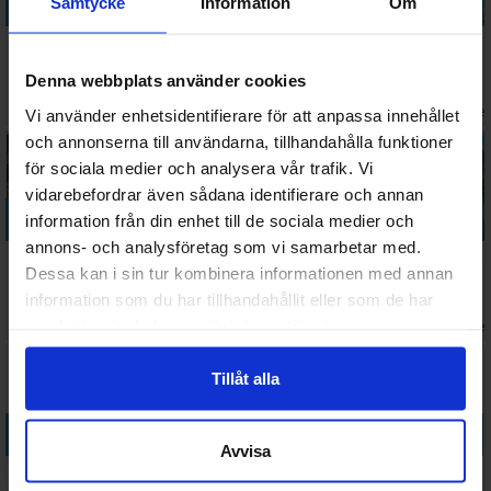
Köp
Köp
Köp
Köp
Samtycke
Information
Om
Robinson
Ubongo
Star Realms
Potion
Crusoe 2nd
Brettspill
Kortspel
Explosion
Denna webbplats använder cookies
Edition
(Norsk
Brädspel
Väntas in:
Väntas in:
436 SEK
279 SEK
218 SEK
418 SEK
Brädspel
utgave)
2026-08-27
I lager:
12
2026-09-30
I lage
Vi använder enhetsidentifierare för att anpassa innehållet
och annonserna till användarna, tillhandahålla funktioner
för sociala medier och analysera vår trafik. Vi
vidarebefordrar även sådana identifierare och annan
Köp
Köp
Köp
Köp
information från din enhet till de sociala medier och
annons- och analysföretag som vi samarbetar med.
Star Wars
Labyrinth
Dragomino
LEGO Monkey
Dessa kan i sin tur kombinera informationen med annan
Imperial
Pokemon
Brädspel
Palace
information som du har tillhandahållit eller som de har
Assault
Brädspel
Brädspel
Väntas in:
1 098 SEK
297 SEK
199 SEK
337 SEK
samlat in när du har använt deras tjänster.
Brädspel
I lager:
1
I lager:
3
2026-09-30
I lage
Tillåt alla
Köp
Köp
Köp
Köp
Avvisa
Monopoly
Spy Guy
Myrstacken
Omvendtspillet