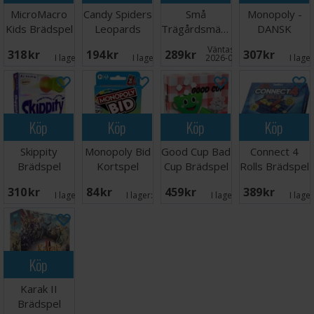
MicroMacro
Candy Spiders
Små
Monopoly -
Kids Brädspel
Leopards
Trägårdsmästare
DANSK
Brädspel
Brädspel
Väntas in:
318 SEK
194 SEK
289 SEK
307 SEK
I lager:
4
I lager:
1
2026-09-30
I lage
Köp
Köp
Köp
Köp
Skippity
Monopoly Bid
Good Cup Bad
Connect 4
Brädspel
Kortspel
Cup Brädspel
Rolls Brädspel
310 SEK
84 SEK
459 SEK
389 SEK
I lager:
9
I lager:
2
I lager:
1
I lage
Köp
Karak II
Brädspel