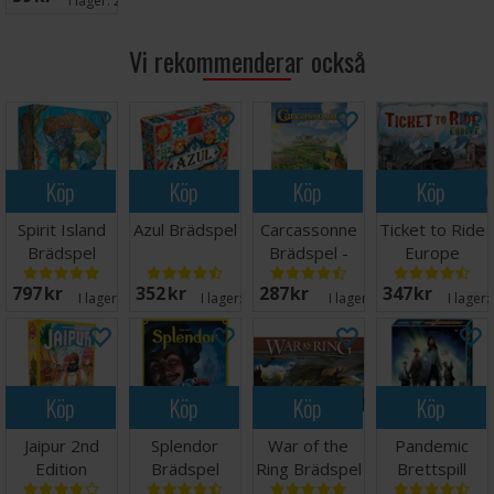
I lager:
20+
Ålder: 7+
Speltid: 30-45 minuter
Vi rekommenderar också
Språk: Engelska
Tips och råd: Vi rekommenderar kortskydd för att öka
livslängden på korten i detta spel. Lämpliga kortskydd
hittar du
här
(12 kort).
Köp
Köp
Köp
Köp
Spirit Island
Azul Brädspel
Carcassonne
Ticket to Ride
Brädspel
Brädspel -
Europe
Svensk
Brädspel
797 SEK
352 SEK
287 SEK
347 SEK
I lager:
20+
I lager:
20+
I lager:
18
I lager:
Köp
Köp
Köp
Köp
Jaipur 2nd
Splendor
War of the
Pandemic
Edition
Brädspel
Ring Brädspel
Brettspill
Brädspel