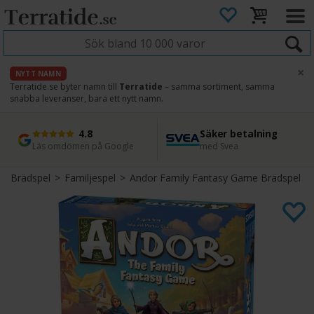
×
NYTT NAMN
Terratide.se byter namn till
Terratide
– samma sortiment, samma
snabba leveranser, bara ett nytt namn.
4.8
Säker betalning
Snabb leverans
45 dagars ångerrätt
Läs omdömen på Google
med Svea
Direkt från lager
Enkel retur
Brädspel
>
Familjespel
>
Andor Family Fantasy Game Brädspel