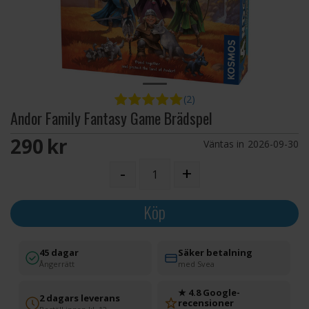
(2)
Andor Family Fantasy Game Brädspel
290 SEK
Väntas in
2026-09-30
-
+
Köp
45 dagar
Säker betalning
Ångerrätt
med Svea
★ 4.8 Google-
2 dagars leverans
recensioner