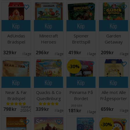
Köp
Köp
Köp
Köp
AdUndas
Minecraft
Spioner
Garden
Brädspel
Heroes
Brettspill
Getaway
Brädspel
Brädspel
329 SEK
296 SEK
419 SEK
209 SEK
I lager:
1
I lager:
6
I lager:
3
I lage
30%
Köp
Köp
Köp
Köp
Near & Far
Quacks & Co
Pinnarna På
Alle mot Alle
Brädspel
Quedlinburg
Bordet
Frågesporter
Dash
Brädspel
258 SEK
Väntas in:
798 SEK
339 SEK
659 SEK
181 SEK
Brädspel
2026-09-30
I lager:
2
I lage
I lager:
5
30%