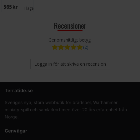
565 SEK
I lager:
2
Recensioner
Genomsnittligt betyg:
(2)
Logga in för att skriva en recension
Terratide.se
Sveriges nya, stora webbutik för brädspel, Warhammer
miniatyrspill och samlarkort med över 20 års erfarenhet från
Norge.
Genvägar