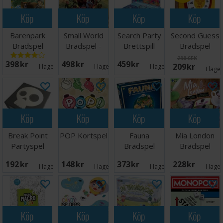
Köp
Köp
Köp
Köp
Barenpark
Small World
Search Party
Second Guess
Brädspel
Brädspel -
Brettspill
Brädspel
Engelsk
298 SEK
398 SEK
498 SEK
459 SEK
209 SEK
I lager:
6
I lager:
3
I lager:
4
I lage
Köp
Köp
Köp
Köp
Break Point
POP Kortspel
Fauna
Mia London
Partyspel
Brädspel
Brädspel
192 SEK
148 SEK
373 SEK
228 SEK
I lager:
4
I lager:
1
I lager:
3
I lage
Köp
Köp
Köp
Köp