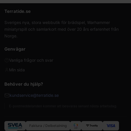
Terratide.se
Sveriges nya, stora webbutik för brädspel, Warhammer
miniatyrspill och samlarkort med över 20 års erfarenhet från
Norge.
Genvägar
Vanliga frågor och svar
Min sida
Behöver du hjälp?
kundservice@terratide.se
E-postmeddelanden kommer att besvaras senast nästa arbetsdag.
Faktura / Delbetalning