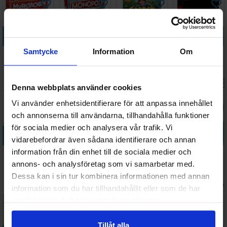
Köp
Köp
Köp
Köp
Samtycke
Information
Om
Myrstacken
Monopoly
Garden
Ego - NORSK
Brädspel
Brädspel
Getaway
Brädspel
Väntas in:
Väntas 
268 SEK
388 SEK
209 SEK
509 SEK
2026-09-30
I lager:
1
I lager:
2
2026-0
Denna webbplats använder cookies
Vi använder enhetsidentifierare för att anpassa innehållet
och annonserna till användarna, tillhandahålla funktioner
för sociala medier och analysera vår trafik. Vi
Köp
Köp
Köp
Köp
vidarebefordrar även sådana identifierare och annan
information från din enhet till de sociala medier och
Ego Emotions
Alle mot Alle
AdUndas
Candy Spiders
- NORSK
Frågesporter
Brädspel
Leopards
annons- och analysföretag som vi samarbetar med.
Brädspel
Dessa kan i sin tur kombinera informationen med annan
459 SEK
659 SEK
329 SEK
194 SEK
I lager:
4
I lager:
1
I lager:
1
I lage
information som du har tillhandahållit eller som de har
samlat in när du har använt deras tjänster.
30%
Tillåt alla