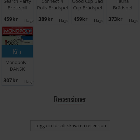
Search Party
Connect 4
Good Cup Bad
Fauna
Brettspill
Rolls Brädspel
Cup Brädspel
Brädspel
459 SEK
389 SEK
459 SEK
373 SEK
I lager:
4
I lager:
1
I lager:
1
I lage
Köp
Monopoly -
DANSK
307 SEK
I lager:
2
Recensioner
Logga in för att skriva en recension