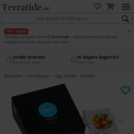
×
NYTT NAMN
Terratide.se byter namn till
Terratide
– samma sortiment, samma
snabba leveranser, bara ett nytt namn.
4.8
Säker betalning
Snabb leverans
45 dagars ångerrätt
Läs omdömen på Google
med Svea
Direkt från lager
Enkel retur
Brädspel
>
Familjespel
>
Ego Family - NORSK