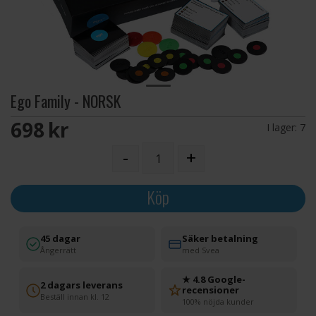
Ego Family - NORSK
698 SEK
I lager:
7
-
+
Köp
45 dagar
Säker betalning
Ångerrätt
med Svea
★ 4.8 Google-
2 dagars leverans
recensioner
Beställ innan kl. 12
100% nöjda kunder