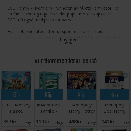
EGO Family - Hvem er vi? Vinneren av "Årets Familiespill" er
en familievennlig utgave av det populære selskapsspillet
EGO, nå også med plass for barna.
Hver deltaker stilles etter tur spørsmål som er både
morsomme, alvorlige og kontroversielle. Så er det opp til de
Läs mer
andre spillerne å gjette hva deltakeren vil svare.
En helstøpt spillopplevelse for hele familien - som kanskje får
Vi rekommenderar också
dere til å ta opp noen temaer som ellers ikke ville kommet på
banen?
Antall spillere: 2-4
Alder: 8+
Spilletid: 20-30 minutter
Köp
Köp
Köp
Köp
Språk: Norsk
LEGO Monkey
Omvendtspillet
Monopoly
Monopoly
Palace
Familie -
Harry Potter
Deal Harry
Brädspel
NORSK
Brädspel
Potter
337 SEK
110 SEK
498 SEK
141 SEK
Kortspel
I lager:
5
I lager:
5
I lager:
2
I lage