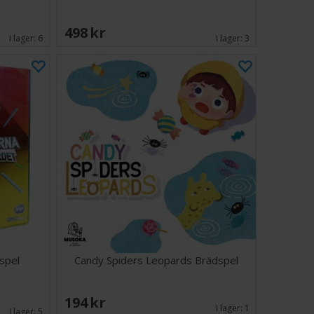
498 SEK
I lager:
6
I lager:
3
spel
Candy Spiders Leopards Brädspel
194 SEK
I lager:
1
I lager:
5