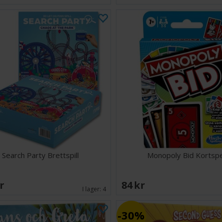
Search Party Brettspill
Monopoly Bid Kortspe
SEK
84 SEK
I lager:
4
30%