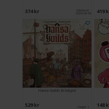
374 SEK
419 
Väntas in:
2026-09-30
Hansa Guilds Brädspel
529 SEK
148 
I lager:
1