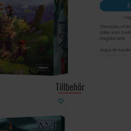
K
I la
Chronicles of Ave
rollen som modig
magiska land.
Skapa din karakt
uppgradera den o
du tar med dig 
utrymme. Beväpn
och rikedomar.
Tillbehör
Svara på drottn
undersåtarna i T
rädda Avel!
Antal spelare: 1-
Ålder: 8+
Speltid: 60-90 m
Språk: Engelska