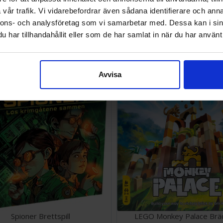
vår trafik. Vi vidarebefordrar även sådana identifierare och anna
nnons- och analysföretag som vi samarbetar med. Dessa kan i sin
poly Harry Potter Brädspel
Monopoly Deal Harry Potter 
har tillhandahållit eller som de har samlat in när du har använt 
SEK
126 SEK
I lager:
2
Avvisa
Spioner Brettspill
LEGO Monkey Palace Brä