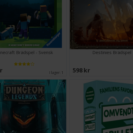
necraft Brädspel - Svensk
Destinies Brädspel
SEK
598 SEK
I lager:
1