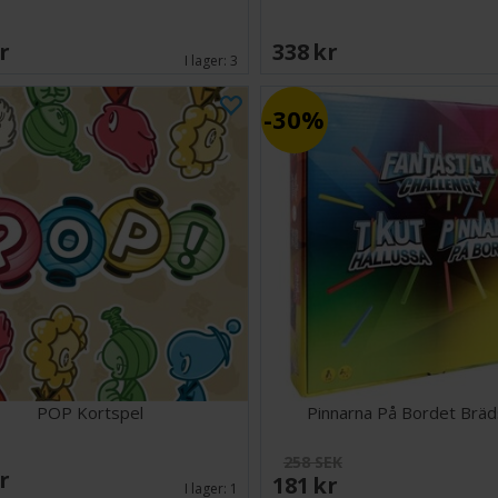
SEK
338 SEK
I lager:
3
30%
POP Kortspel
Pinnarna På Bordet Bräd
258 SEK
SEK
181 SEK
I lager:
1