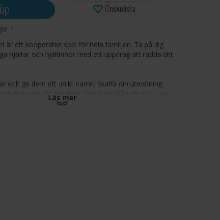
öp
Önskelista
ger:
1
l är ett kooperativt spel för hela familjen. Ta på dig
a hjältar och hjältinnor med ett uppdrag att rädda ditt
är och ge dem ett unikt namn. Skaffa din utrustning,
ch förbered dig för strid. Men kom ihåg att välja vad
Läs mer
noggrant, eftersom din ryggsäck har begränsat
ad och redo utforskar du landet på jakt efter äventyr
ingens kallelse och kämpa tillsammans mot
he Black Moon. Försvara slottet, förvisa odjuret och
4
inuter