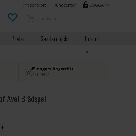
Presentkort
Kundcenter
LOGGA IN
Prylar
Samlarobjekt
Pussel
×
45 dagars ångerrätt
Enkel retur
of Avel Brädspel
EK
+