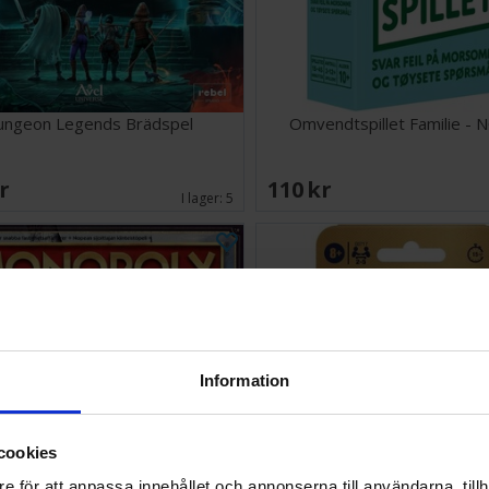
ungeon Legends Brädspel
Omvendtspillet Familie -
SEK
110 SEK
I lager:
5
Information
cookies
e för att anpassa innehållet och annonserna till användarna, tillh