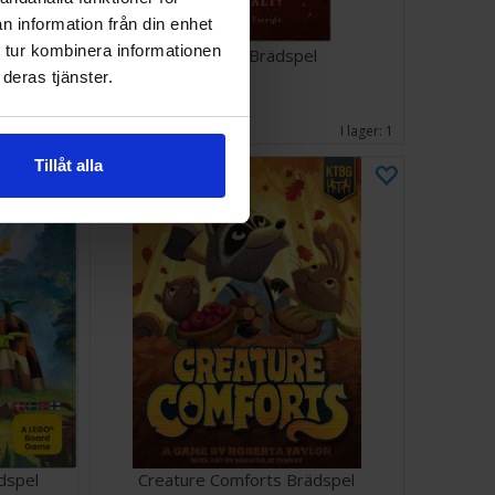
n information från din enhet
 tur kombinera informationen
Kortspel
AdUndas Brädspel
deras tjänster.
329 SEK
I lager:
5
I lager:
1
Tillåt alla
dspel
Creature Comforts Brädspel