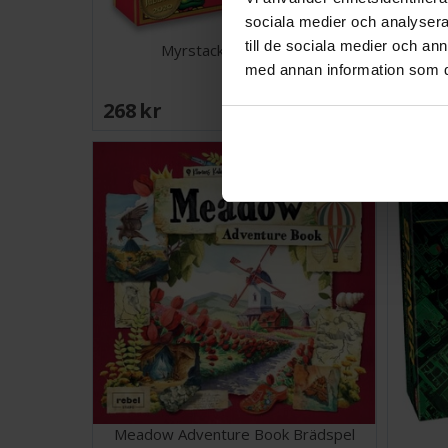
sociala medier och analysera 
till de sociala medier och a
Myrstacken Brädspel
Mono
med annan information som du 
268 SEK
498 
Väntas in:
2026-09-30
Meadow Adventure Book Brädspel