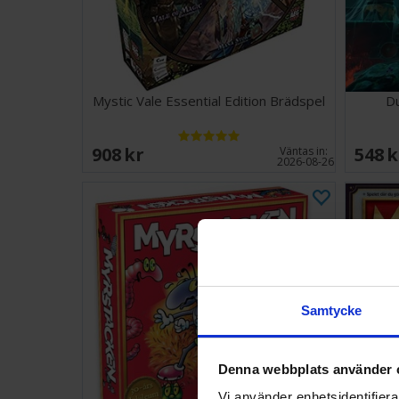
Mystic Vale Essential Edition Brädspel
D
908 SEK
548 
Väntas in:
2026-08-26
Samtycke
Denna webbplats använder 
Vi använder enhetsidentifierar