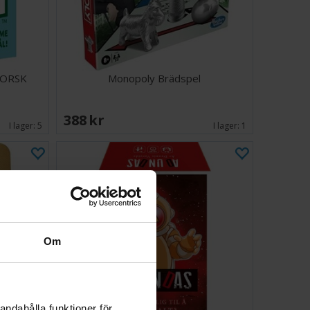
 NORSK
Monopoly Brädspel
388 SEK
I lager:
5
I lager:
1
Om
andahålla funktioner för