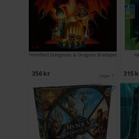
Horrified Dungeons & Dragons Brädspel
Mi
356 SEK
315 
I lager:
7