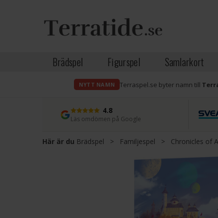
Brädspel
Figurspel
Samlarkort
Terraspel.se byter namn till
Terr
NYTT NAMN
4.8
Läs omdömen på Google
Här är du
Brädspel
>
Familjespel
>
Chronicles of 