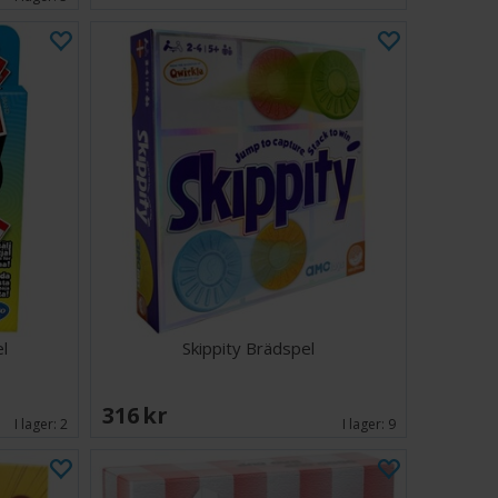
l
Skippity Brädspel
316 SEK
I lager:
2
I lager:
9