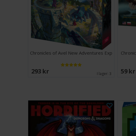
Chronicles of Avel New Adventures Exp
Chronic
293 SEK
59 S
I lager:
3