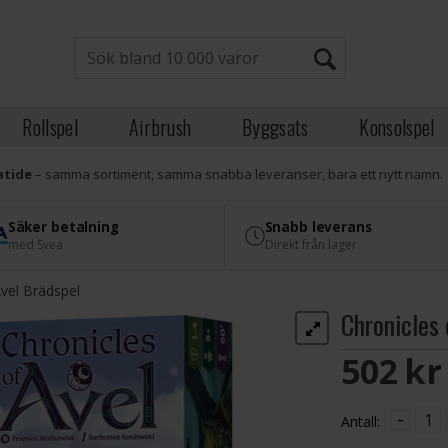
Rollspel
Airbrush
Byggsats
Konsolspel
atide
– samma sortiment, samma snabba leveranser, bara ett nytt namn.
Säker betalning
Snabb leverans
med Svea
Direkt från lager
Avel Brädspel
Chronicles 
502 S
-
Antall: