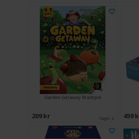
Garden Getaway Brädspel
209 SEK
459 
I lager:
2