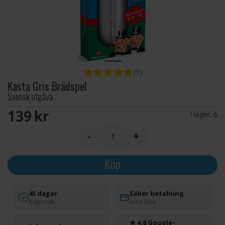
(1)
Kasta Gris Brädspel
Svensk utgåva
139 SEK
I lager:
6
-
+
Köp
45 dagar
Säker betalning
Ångerrätt
med Svea
★ 4.8 Google-