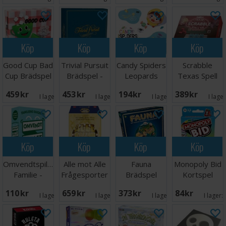
Köp
Köp
Köp
Köp
Good Cup Bad
Trivial Pursuit
Candy Spiders
Scrabble
Cup Brädspel
Brädspel -
Leopards
Texas Spell
Classic Ed
Brädspel
Em Brädspel
459 SEK
453 SEK
194 SEK
389 SEK
I lager:
1
I lager:
5
I lager:
1
I lage
Köp
Köp
Köp
Köp
Omvendtspillet
Alle mot Alle
Fauna
Monopoly Bid
Familie -
Frågesporter
Brädspel
Kortspel
NORSK
110 SEK
659 SEK
373 SEK
84 SEK
I lager:
6
I lager:
1
I lager:
3
I lager: