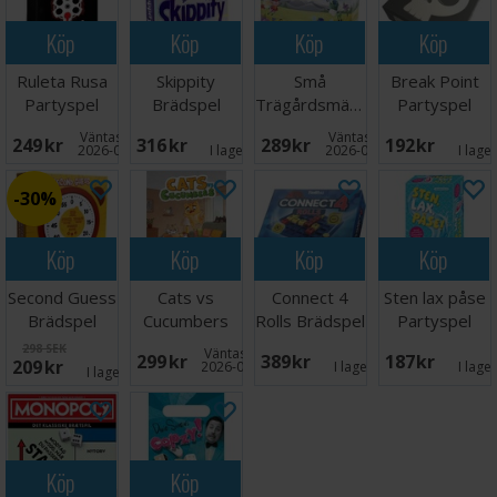
Köp
Köp
Köp
Köp
Ruleta Rusa
Skippity
Små
Break Point
Partyspel
Brädspel
Trägårdsmästare
Partyspel
Brädspel
Väntas in:
Väntas in:
249 SEK
316 SEK
289 SEK
192 SEK
2026-09-30
I lager:
9
2026-09-30
I lage
30%
Köp
Köp
Köp
Köp
Second Guess
Cats vs
Connect 4
Sten lax påse
Brädspel
Cucumbers
Rolls Brädspel
Partyspel
Brädspel
298 SEK
Väntas in:
299 SEK
389 SEK
187 SEK
209 SEK
2026-09-30
I lager:
1
I lage
I lager:
5
Köp
Köp