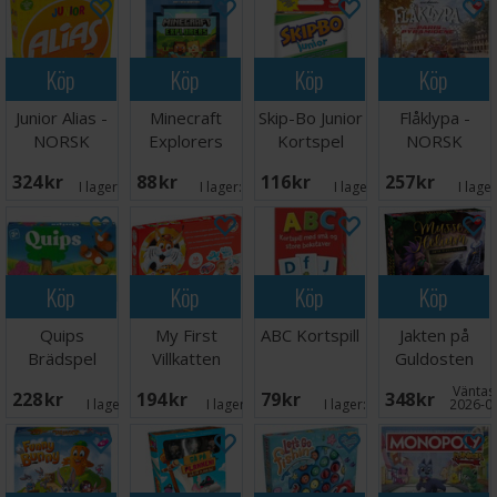
Köp
Köp
Köp
Köp
Junior Alias -
Minecraft
Skip-Bo Junior
Flåklypa -
NORSK
Explorers
Kortspel
NORSK
Kortspel
324 SEK
88 SEK
116 SEK
257 SEK
I lager:
20+
I lager:
3
I lager:
3
I lage
Köp
Köp
Köp
Köp
Quips
My First
ABC Kortspill
Jakten på
Brädspel
Villkatten
Guldosten
Brädspel
Brädspel
Väntas 
228 SEK
194 SEK
79 SEK
348 SEK
I lager:
4
I lager:
11
I lager:
5
2026-0