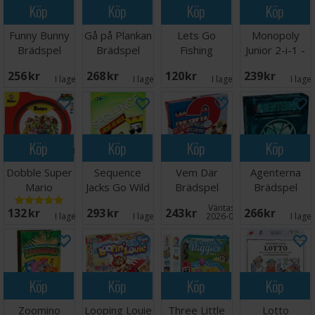
Köp
Köp
Köp
Köp
Funny Bunny
Gå på Plankan
Lets Go
Monopoly
Brädspel
Brädspel
Fishing
Junior 2-i-1 -
Brädspel
NORSK
256 SEK
268 SEK
120 SEK
239 SEK
I lager:
9
I lager:
7
I lager:
1
I lage
Köp
Köp
Köp
Köp
Dobble Super
Sequence
Vem Där
Agenterna
Mario
Jacks Go Wild
Brädspel
Brädspel
Brädspel
Brädspel
Väntas in:
132 SEK
293 SEK
243 SEK
266 SEK
I lager:
6
I lager:
1
2026-08-15
I lage
Köp
Köp
Köp
Köp
Zoomino
Looping Louie
Three Little
Lotto