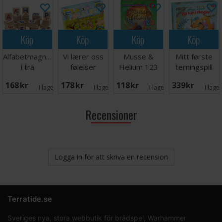
Köp
Köp
Köp
Köp
Alfabetmagneter
Vi lærer oss
Musse &
Mitt første
i trä
følelser
Helium 123
terningspill
Lærespill
Kortspel
168 SEK
178 SEK
118 SEK
339 SEK
I lager:
3
I lager:
7
I lager:
4
I lage
Recensioner
Logga in för att skriva en recension
Terratide.se
Sveriges nya, stora webbutik för brädspel, Warhammer