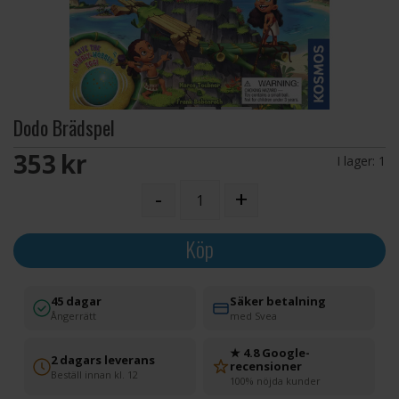
Dodo Brädspel
353 SEK
I lager:
1
-
+
Köp
45 dagar
Säker betalning
Ångerrätt
med Svea
★ 4.8 Google-
2 dagars leverans
recensioner
Beställ innan kl. 12
100% nöjda kunder