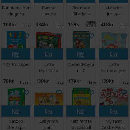
Babblarna Kan
Bamse
Brainbox
Matador
du göra
Havets
Billeder -
Junior -
spelet
Hemlighet
DANSK
DANSK
Väntas in:
168 SEK
334 SEK
159 SEK
418 SEK
Brädspel
Brädspel
I lager:
5
I lager:
5
2026-08-15
I lage
Köp
Köp
Köp
Köp
123 Kortspel
Lotto
Detektivbyrå
Lotto
Dyrelotto
nr 2
Fantorangen
Sporjakten
79 SEK
139 SEK
179 SEK
139 SEK
Brettspill
I lager:
5
I lager:
7
I lager:
3
I lage
Köp
Köp
Köp
Köp
Yatzoo
Labyrinth
Mitt første
My First
Brettspill
Junior
butikkspill
Castle Panic