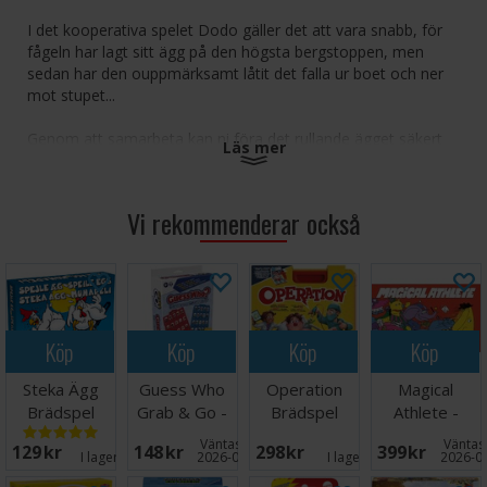
I det kooperativa spelet Dodo gäller det att vara snabb, för
fågeln har lagt sitt ägg på den högsta bergstoppen, men
sedan har den ouppmärksamt låtit det falla ur boet och ner
mot stupet...
Genom att samarbeta kan ni föra det rullande ägget säkert
Läs mer
ner till foten av berget! Rulla snabbt ihop byggmaterialet ni
behöver, samla hammare och spikar och fäst broar på
bergväggarna. Om ni lyckas styra ägget säkert in i livbåten
Vi rekommenderar också
har ni vunnit tillsammans.
Vinnare av Deutscher Spiele Preis 2021 för bästa barnspel
Antal spelare: 2-4
Ålder: 6
Köp
Köp
Köp
Köp
Speltid: 10 minuter
Språk: Engelska
Steka Ägg
Guess Who
Operation
Magical
Brädspel
Grab & Go -
Brädspel
Athlete -
Reseutgåva
NORSK
Väntas in:
Väntas 
129 SEK
148 SEK
298 SEK
399 SEK
I lager:
16
2026-08-27
I lager:
4
2026-0