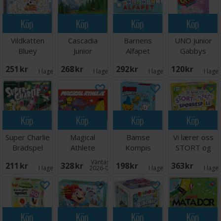
Köp
Köp
Köp
Köp
Vildkatten
Cascadia
Barnens
UNO Junior
Bluey
Junior
Alfapet
Gabbys
Brädspel
Brädspel -
Brädspel
Dollhouse
251 SEK
268 SEK
292 SEK
120 SEK
Svensk
Kortspel
I lager:
8
I lager:
2
I lager:
4
I lage
Köp
Köp
Köp
Köp
Super Charlie
Magical
Bamse
Vi lærer oss
Brädspel
Athlete
Kompis
STORT og
Brädspel
spelet
morsomt -
Väntas in:
211 SEK
328 SEK
198 SEK
363 SEK
Brädspel
NORSK
I lager:
5
2026-09-30
I lager:
5
I lage
Köp
Köp
Köp
Köp