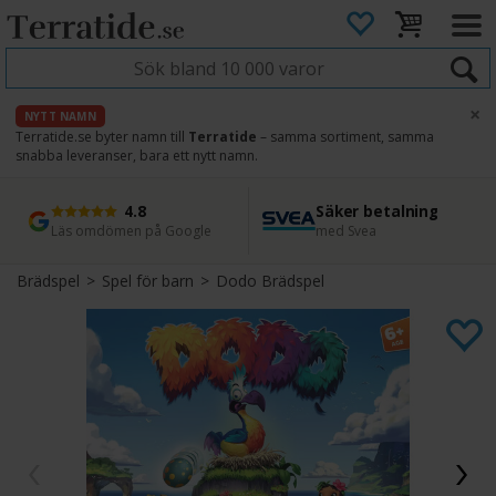
×
NYTT NAMN
Terratide.se byter namn till
Terratide
– samma sortiment, samma
snabba leveranser, bara ett nytt namn.
4.8
Säker betalning
Snabb leverans
45 dagars ångerrätt
Läs omdömen på Google
med Svea
Direkt från lager
Enkel retur
Brädspel
>
Spel för barn
>
Dodo Brädspel