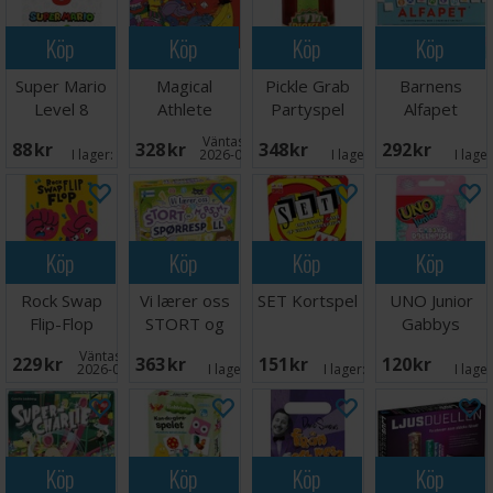
Köp
Köp
Köp
Köp
Super Mario
Magical
Pickle Grab
Barnens
Level 8
Athlete
Partyspel
Alfapet
Kortspel
Brädspel
Brädspel
Väntas in:
88 SEK
328 SEK
348 SEK
292 SEK
I lager:
12
2026-09-30
I lager:
1
I lage
Köp
Köp
Köp
Köp
Rock Swap
Vi lærer oss
SET Kortspel
UNO Junior
Flip-Flop
STORT og
Gabbys
Partyspel
morsomt -
Dollhouse
Väntas in:
229 SEK
363 SEK
151 SEK
120 SEK
NORSK
Kortspel
2026-09-07
I lager:
2
I lager:
20+
I lage
Köp
Köp
Köp
Köp