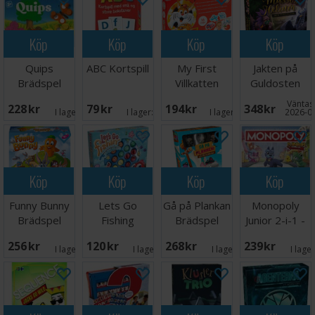
Köp
Köp
Köp
Köp
Quips
ABC Kortspill
My First
Jakten på
Brädspel
Villkatten
Guldosten
Brädspel
Brädspel
Väntas 
228 SEK
79 SEK
194 SEK
348 SEK
I lager:
4
I lager:
5
I lager:
11
2026-0
Köp
Köp
Köp
Köp
Funny Bunny
Lets Go
Gå på Plankan
Monopoly
Brädspel
Fishing
Brädspel
Junior 2-i-1 -
Brädspel
NORSK
256 SEK
120 SEK
268 SEK
239 SEK
I lager:
9
I lager:
1
I lager:
7
I lage