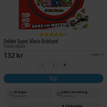
(1)
Dobble Super Mario Brädspel
Svensk utgåva
132 SEK
I lager:
6
-
+
Köp
45 dagar
Säker betalning
Ångerrätt
med Svea
★ 4.8 Google-