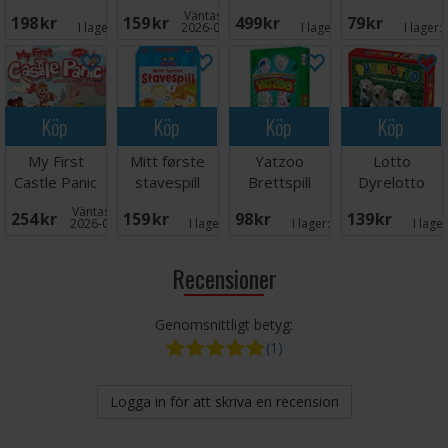
spelet
DANSK
20 cm
Väntas in:
198 SEK
159 SEK
499 SEK
79 SEK
Brädspel
I lager:
5
2026-08-15
I lager:
5
I lager:
Köp
Köp
Köp
Köp
My First
Mitt første
Yatzoo
Lotto
Castle Panic
stavespill
Brettspill
Dyrelotto
Brädspel
Brettspill
Väntas in:
254 SEK
159 SEK
98 SEK
139 SEK
2026-09-30
I lager:
3
I lager:
5
I lage
Recensioner
Genomsnittligt betyg:
(1)
Logga in för att skriva en recension