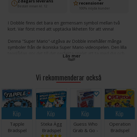
2 dagars leverans
recensioner
Beställ innan kl. 12
100% nöjda kunder
I Dobble finns det bara en gemensam symbol mellan två
kort. Var först med att upptäcka likheten för att vinna!
Denna "Super Mario"-utgåva av Dobble innehåller många
symboler från de ikoniska Super Mario-videospelen. Den lilla
tennlådan gör det till det perfekta spelet att ta med dig och
Läs mer
spela var som helst. Dobble är ett bra spel för alla. Det är
snabbt och lätt att komma åt.
Vi rekommenderar också
Antal spelare: 2-8
Ålder: 6+
Speltid: 15 minuter
Språk: Svenska Regler.
Köp
Köp
Köp
Köp
Tapple
Steka Ägg
Guess Who
Operation
Brädspel
Brädspel
Grab & Go -
Brädspel
Reseutgåva