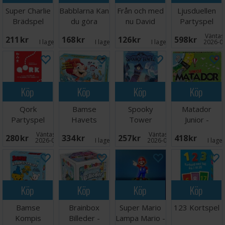
Super Charlie
Babblarna Kan
Från och med
Ljusduellen
Brädspel
du göra
nu David
Partyspel
spelet
Sundin
Väntas 
211 SEK
168 SEK
126 SEK
598 SEK
Brädspel
Kortspel
I lager:
5
I lager:
5
I lager:
1
2026-0
Köp
Köp
Köp
Köp
Qork
Bamse
Spooky
Matador
Partyspel
Havets
Tower
Junior -
Hemlighet
Brädspel
DANSK
Väntas in:
Väntas in:
280 SEK
334 SEK
257 SEK
418 SEK
Brädspel
2026-08-27
I lager:
5
2026-09-07
I lage
Köp
Köp
Köp
Köp
Bamse
Brainbox
Super Mario
123 Kortspel
Kompis
Billeder -
Lampa Mario -