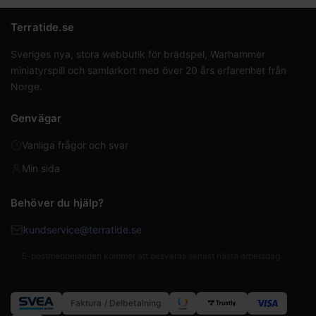
Terratide.se
Sveriges nya, stora webbutik för brädspel, Warhammer
miniatyrspill och samlarkort med över 20 års erfarenhet från
Norge.
Genvägar
Vanliga frågor och svar
Min sida
Behöver du hjälp?
kundservice@terratide.se
E-postmeddelanden kommer att besvaras senast nästa arbetsdag.
Faktura / Delbetalning