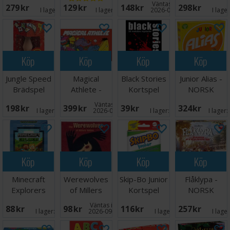
Väntas in:
279 SEK
129 SEK
148 SEK
298 SEK
I lager:
8
I lager:
16
2026-08-27
I lage
Köp
Köp
Köp
Köp
Jungle Speed
Magical
Black Stories
Junior Alias -
Brädspel
Athlete -
Kortspel
NORSK
NORSK
Väntas in:
198 SEK
399 SEK
39 SEK
324 SEK
I lager:
20+
2026-09-30
I lager:
1
I lager:
Köp
Köp
Köp
Köp
Minecraft
Werewolves
Skip-Bo Junior
Flåklypa -
Explorers
of Millers
Kortspel
NORSK
Kortspel
Hollow
Väntas in:
88 SEK
98 SEK
116 SEK
257 SEK
Brädspel
I lager:
3
2026-09-15
I lager:
3
I lage