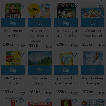
30%
Köp
Köp
Köp
Köp
800 Pound
Vi lærer oss
Detektivbyrå
Vildkatten
Gorilla
dyrevenner
Nr 2 Innelåst
Paw Patrol
Brädspel
Lærespill
Brettspill
Brädspel
269 SEK
249 SEK
439 SEK
255 SEK
188 SEK
I lager:
1
I lager:
2
I lage
I lager:
2
Köp
Köp
Köp
Köp
UNO Junior
Cascadia
Spørrespill 4-
Pop Up Bluey
Move
Junior
6 år Lærespill
Brädspel
Kortspel
Brädspel -
153 SEK
268 SEK
155 SEK
207 SEK
Svensk
I lager:
7
I lager:
2
I lager:
1
I lage