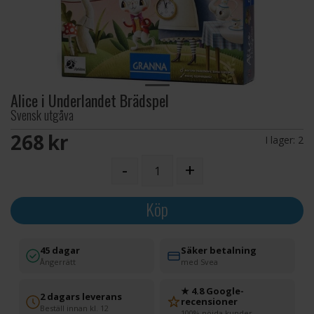
Alice i Underlandet Brädspel
Svensk utgåva
268 SEK
I lager:
2
-
+
Köp
45 dagar
Säker betalning
Ångerrätt
med Svea
★ 4.8 Google-
2 dagars leverans
recensioner
Beställ innan kl. 12
100% nöjda kunder