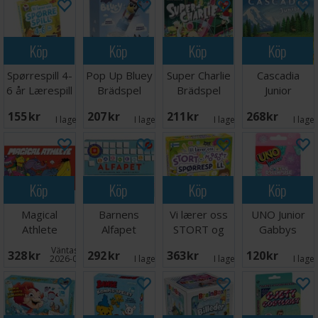
Köp
Köp
Köp
Köp
Spørrespill 4-
Pop Up Bluey
Super Charlie
Cascadia
6 år Lærespill
Brädspel
Brädspel
Junior
Brädspel -
155 SEK
207 SEK
211 SEK
268 SEK
Svensk
I lager:
1
I lager:
3
I lager:
5
I lage
Köp
Köp
Köp
Köp
Magical
Barnens
Vi lærer oss
UNO Junior
Athlete
Alfapet
STORT og
Gabbys
Brädspel
Brädspel
morsomt -
Dollhouse
Väntas in:
328 SEK
292 SEK
363 SEK
120 SEK
NORSK
Kortspel
2026-09-30
I lager:
4
I lager:
2
I lage