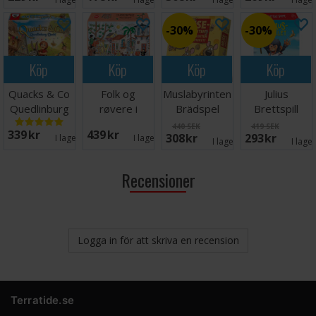
30%
30%
Köp
Köp
Köp
Köp
Quacks & Co
Folk og
Muslabyrinten
Julius
Quedlinburg
røvere i
Brädspel
Brettspill
Dash
Kardemomme
440 SEK
419 SEK
339 SEK
439 SEK
308 SEK
293 SEK
Brädspel
By Spill
I lager:
2
I lager:
2
I lager:
2
I lage
Recensioner
Logga in för att skriva en recension
Terratide.se