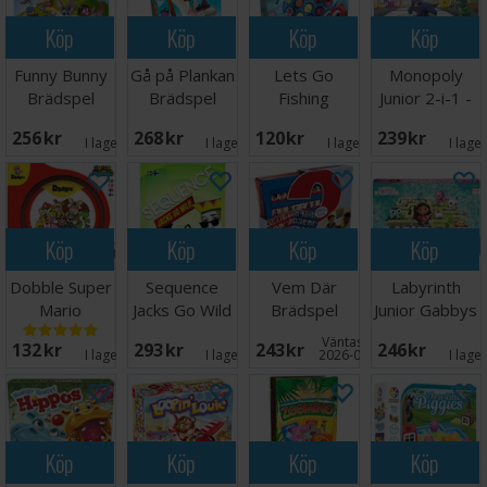
Köp
Köp
Köp
Köp
Funny Bunny
Gå på Plankan
Lets Go
Monopoly
Brädspel
Brädspel
Fishing
Junior 2-i-1 -
Brädspel
NORSK
256 SEK
268 SEK
120 SEK
239 SEK
I lager:
9
I lager:
7
I lager:
1
I lage
Köp
Köp
Köp
Köp
Dobble Super
Sequence
Vem Där
Labyrinth
Mario
Jacks Go Wild
Brädspel
Junior Gabbys
Brädspel
Brädspel
Dollhouse
Väntas in:
132 SEK
293 SEK
243 SEK
246 SEK
I lager:
6
I lager:
1
2026-08-15
I lage
Köp
Köp
Köp
Köp