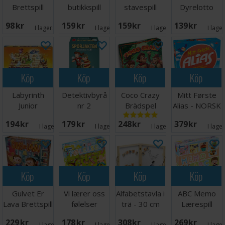
Brettspill
butikkspill
stavespill
Dyrelotto
Brettspill
Brettspill
98 SEK
159 SEK
159 SEK
139 SEK
I lager:
5
I lager:
1
I lager:
3
I lage
Köp
Köp
Köp
Köp
Labyrinth
Detektivbyrå
Coco Crazy
Mitt Første
Junior
nr 2
Brädspel
Alias - NORSK
Brädspel
Sporjakten
194 SEK
179 SEK
248 SEK
379 SEK
Brettspill
I lager:
5
I lager:
3
I lager:
7
I lage
Köp
Köp
Köp
Köp
Gulvet Er
Vi lærer oss
Alfabetstavla i
ABC Memo
Lava Brettspill
følelser
trä - 30 cm
Lærespill
Lærespill
229 SEK
178 SEK
308 SEK
269 SEK
I lager:
5
I lager:
7
I lager:
7
I lage