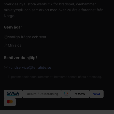
Sveriges nya, stora webbutik för brädspel, Warhammer
miniatyrspill och samlarkort med över 20 års erfarenhet från
Norge.
Genvägar
Vanliga frågor och svar
Min sida
Behöver du hjälp?
kundservice@terratide.se
E-postmeddelanden kommer att besvaras senast nästa arbetsdag.
Faktura / Delbetalning