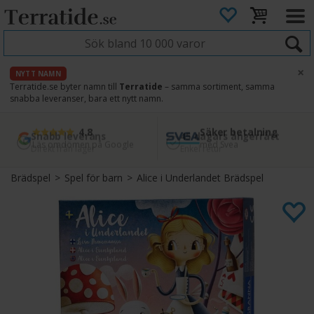
×
NYTT NAMN
Terratide.se byter namn till
Terratide
– samma sortiment, samma
snabba leveranser, bara ett nytt namn.
4.8
Säker betalning
Snabb leverans
45 dagars ångerrätt
Läs omdömen på Google
med Svea
Direkt från lager
Enkel retur
Brädspel
>
Spel för barn
>
Alice i Underlandet Brädspel