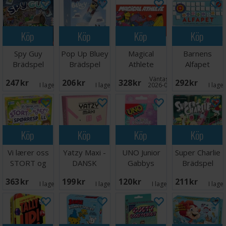
Köp
Köp
Köp
Köp
Spy Guy
Pop Up Bluey
Magical
Barnens
Brädspel
Brädspel
Athlete
Alfapet
Brädspel
Brädspel
Väntas in:
247 SEK
206 SEK
328 SEK
292 SEK
I lager:
4
I lager:
3
2026-09-30
I lage
Köp
Köp
Köp
Köp
Vi lærer oss
Yatzy Maxi -
UNO Junior
Super Charlie
STORT og
DANSK
Gabbys
Brädspel
morsomt -
Dollhouse
363 SEK
199 SEK
120 SEK
211 SEK
NORSK
Kortspel
I lager:
2
I lager:
2
I lager:
3
I lage