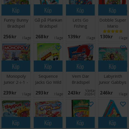
Köp
Köp
Köp
Köp
Funny Bunny
Gå på Plankan
Lets Go
Dobble Super
Brädspel
Brädspel
Fishing
Mario
Brädspel
Brädspel
256 SEK
268 SEK
139 SEK
130 SEK
I lager:
9
I lager:
7
I lager:
1
I lage
Köp
Köp
Köp
Köp
Monopoly
Sequence
Vem Där
Labyrinth
Junior 2-i-1 -
Jacks Go Wild
Brädspel
Junior Gabbys
NORSK
Brädspel
Dollhouse
Väntas in:
239 SEK
293 SEK
243 SEK
246 SEK
I lager:
4
I lager:
1
2026-08-15
I lage
Köp
Köp
Köp
Köp