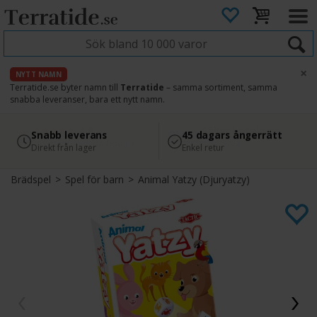
×
NYTT NAMN
Terratide.se byter namn till
Terratide
– samma sortiment, samma
snabba leveranser, bara ett nytt namn.
4.8
Säker betalning
Snabb leverans
45 dagars ångerrätt
Läs omdömen på Google
med Svea
Direkt från lager
Enkel retur
Brädspel
>
Spel för barn
>
Animal Yatzy (Djuryatzy)