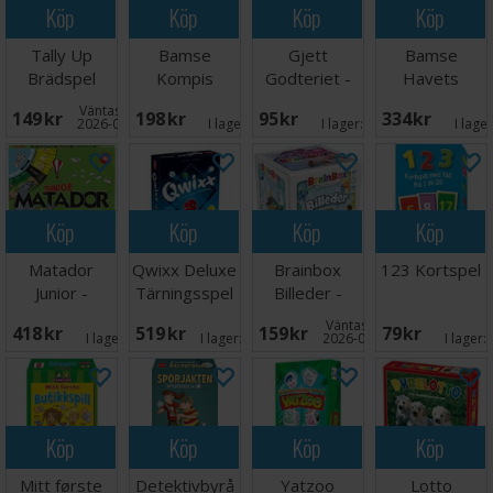
Köp
Köp
Köp
Köp
Tally Up
Bamse
Gjett
Bamse
Brädspel
Kompis
Godteriet -
Havets
spelet
NORSK
Hemlighet
Väntas in:
149 SEK
198 SEK
95 SEK
334 SEK
Brädspel
Brädspel
2026-09-08
I lager:
5
I lager:
9
I lage
Köp
Köp
Köp
Köp
Matador
Qwixx Deluxe
Brainbox
123 Kortspel
Junior -
Tärningsspel
Billeder -
DANSK
DANSK
Väntas in:
418 SEK
519 SEK
159 SEK
79 SEK
I lager:
5
I lager:
20+
2026-08-15
I lager:
Köp
Köp
Köp
Köp
Mitt første
Detektivbyrå
Yatzoo
Lotto