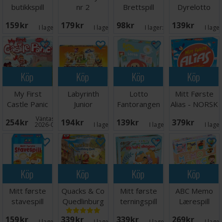
butikkspill
nr 2
Brettspill
Dyrelotto
Brettspill
Sporjakten
159 SEK
179 SEK
98 SEK
139 SEK
Brettspill
I lager:
1
I lager:
3
I lager:
5
I lage
Köp
Köp
Köp
Köp
My First
Labyrinth
Lotto
Mitt Første
Castle Panic
Junior
Fantorangen
Alias - NORSK
Brädspel
Brädspel
Väntas in:
254 SEK
194 SEK
139 SEK
379 SEK
2026-09-30
I lager:
5
I lager:
4
I lage
Köp
Köp
Köp
Köp
Mitt første
Quacks & Co
Mitt første
ABC Memo
stavespill
Quedlinburg
terningspill
Lærespill
Brettspill
Dash
159 SEK
339 SEK
339 SEK
269 SEK
I lager:
3
I lager:
2
I lager:
1
I lage