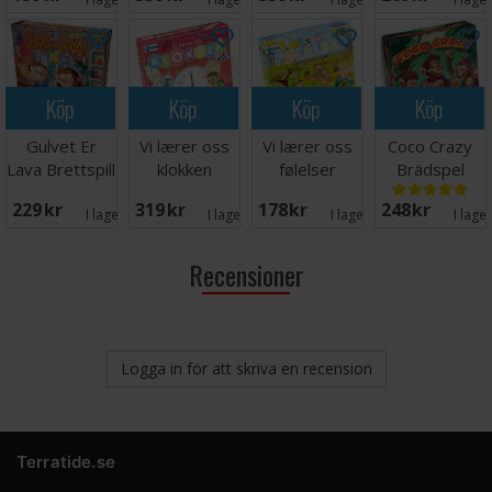
Brädspel
Köp
Köp
Köp
Köp
Gulvet Er
Vi lærer oss
Vi lærer oss
Coco Crazy
Lava Brettspill
klokken
følelser
Brädspel
Lærespill
Lærespill
229 SEK
319 SEK
178 SEK
248 SEK
I lager:
5
I lager:
1
I lager:
7
I lage
Recensioner
Logga in för att skriva en recension
Terratide.se