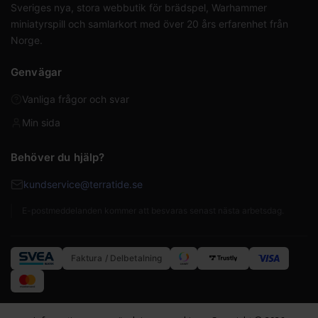
Sveriges nya, stora webbutik för brädspel, Warhammer
miniatyrspill och samlarkort med över 20 års erfarenhet från
Norge.
Genvägar
Vanliga frågor och svar
Min sida
Behöver du hjälp?
kundservice@terratide.se
E-postmeddelanden kommer att besvaras senast nästa arbetsdag.
Faktura / Delbetalning