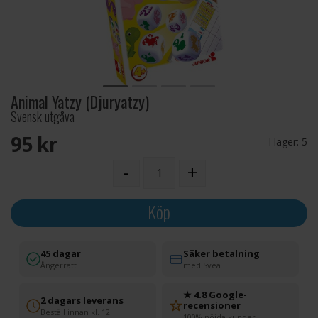
Animal Yatzy (Djuryatzy)
Svensk utgåva
95 SEK
I lager:
5
-
+
Köp
45 dagar
Säker betalning
Ångerrätt
med Svea
★ 4.8 Google-
2 dagars leverans
recensioner
Beställ innan kl. 12
100% nöjda kunder