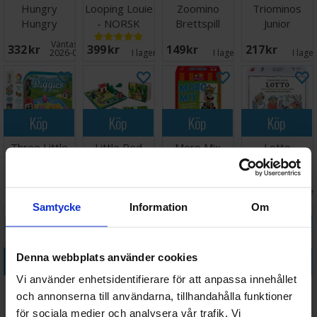
Hungry
Looping Louie
Zoomino
Triominos
Hungry
- NORSK
Brettspill
Junior
Hippos
Brädspel
Väntas in:
332 SEK
399 SEK
149 SEK
217 SEK
Brädspel
2026-08-28
I lager:
14
I lager:
2
I lage
Köp
Köp
Köp
Köp
Three Little
Little Red
Moro Mix
Lotto
Piggies
Riding Hood
Brettspill
Hakkebakkeskogen
Hjärngympa
Hjärngympa
Väntas in:
250 SEK
329 SEK
159 SEK
134 SEK
I lager:
5
I lager:
2
2026-08-19
I lage
Samtycke
Information
Om
Denna webbplats använder cookies
Köp
Köp
Köp
Köp
Vi använder enhetsidentifierare för att anpassa innehållet
Tempo
Alarm
Sequence
Balance
och annonserna till användarna, tillhandahålla funktioner
Brädspel
Brettspill
Junior
Beans
för sociala medier och analysera vår trafik. Vi
Brädspel
Logik/Mat-