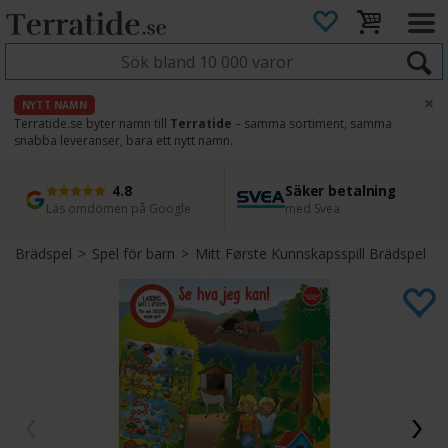
×
NYTT NAMN
Terratide.se byter namn till
Terratide
– samma sortiment, samma
snabba leveranser, bara ett nytt namn.
4.8
Säker betalning
Snabb leverans
45 dagars ångerrätt
Läs omdömen på Google
med Svea
Direkt från lager
Enkel retur
Brädspel
>
Spel för barn
>
Mitt Første Kunnskapsspill Brädspel