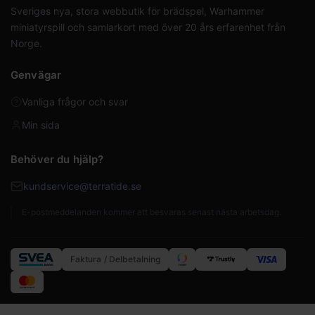
Sveriges nya, stora webbutik för brädspel, Warhammer
miniatyrspill och samlarkort med över 20 års erfarenhet från
Norge.
Genvägar
Vanliga frågor och svar
Min sida
Behöver du hjälp?
kundservice@terratide.se
E-postmeddelanden kommer att besvaras senast nästa arbetsdag.
Faktura / Delbetalning