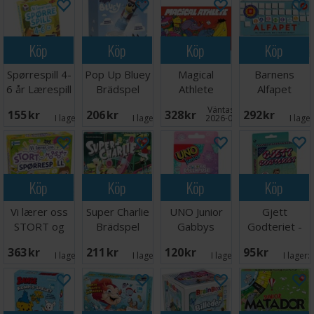
Köp
Köp
Köp
Köp
Spørrespill 4-
Pop Up Bluey
Magical
Barnens
6 år Lærespill
Brädspel
Athlete
Alfapet
Brädspel
Brädspel
Väntas in:
155 SEK
206 SEK
328 SEK
292 SEK
I lager:
1
I lager:
3
2026-09-30
I lage
Köp
Köp
Köp
Köp
Vi lærer oss
Super Charlie
UNO Junior
Gjett
STORT og
Brädspel
Gabbys
Godteriet -
morsomt -
Dollhouse
NORSK
363 SEK
211 SEK
120 SEK
95 SEK
NORSK
Kortspel
I lager:
2
I lager:
5
I lager:
3
I lager: