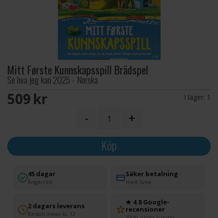
Mitt Første Kunnskapsspill Brädspel
Se hva jeg kan 2025 - Norska
509 SEK
I lager:
1
-
+
Köp
45 dagar
Säker betalning
Ångerrätt
med Svea
★ 4.8 Google-
2 dagars leverans
recensioner
Beställ innan kl. 12
100% nöjda kunder