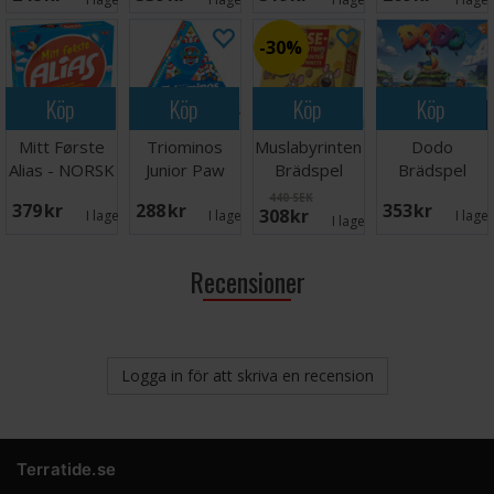
Brädspel
30%
Köp
Köp
Köp
Köp
Mitt Første
Triominos
Muslabyrinten
Dodo
Alias - NORSK
Junior Paw
Brädspel
Brädspel
Patrol
440 SEK
379 SEK
288 SEK
353 SEK
308 SEK
Brädspel
I lager:
8
I lager:
1
I lage
I lager:
2
Recensioner
Logga in för att skriva en recension
Terratide.se