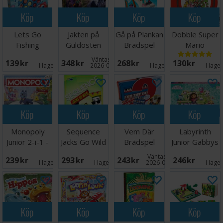
Köp
Köp
Köp
Köp
Lets Go
Jakten på
Gå på Plankan
Dobble Super
Fishing
Guldosten
Brädspel
Mario
Brädspel
Brädspel
Brädspel
Väntas in:
139 SEK
348 SEK
268 SEK
130 SEK
I lager:
1
2026-08-19
I lager:
7
I lage
Köp
Köp
Köp
Köp
Monopoly
Sequence
Vem Där
Labyrinth
Junior 2-i-1 -
Jacks Go Wild
Brädspel
Junior Gabbys
NORSK
Brädspel
Dollhouse
Väntas in:
239 SEK
293 SEK
243 SEK
246 SEK
I lager:
4
I lager:
1
2026-08-15
I lage
Köp
Köp
Köp
Köp