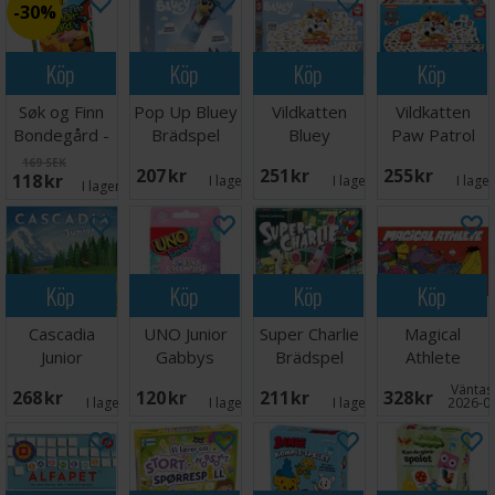
30%
Köp
Köp
Köp
Köp
Søk og Finn
Pop Up Bluey
Vildkatten
Vildkatten
Bondegård -
Brädspel
Bluey
Paw Patrol
NORSK
Brädspel
Brädspel
169 SEK
207 SEK
251 SEK
255 SEK
118 SEK
I lager:
3
I lager:
8
I lage
I lager:
10
Köp
Köp
Köp
Köp
Cascadia
UNO Junior
Super Charlie
Magical
Junior
Gabbys
Brädspel
Athlete
Brädspel -
Dollhouse
Brädspel
Väntas 
268 SEK
120 SEK
211 SEK
328 SEK
Svensk
Kortspel
I lager:
2
I lager:
3
I lager:
5
2026-0