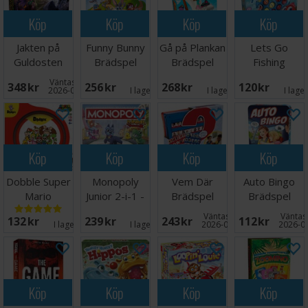
Köp
Köp
Köp
Köp
Jakten på
Funny Bunny
Gå på Plankan
Lets Go
Guldosten
Brädspel
Brädspel
Fishing
Brädspel
Brädspel
Väntas in:
348 SEK
256 SEK
268 SEK
120 SEK
2026-08-18
I lager:
9
I lager:
7
I lage
Köp
Köp
Köp
Köp
Dobble Super
Monopoly
Vem Där
Auto Bingo
Mario
Junior 2-i-1 -
Brädspel
Brädspel
Brädspel
NORSK
Väntas in:
Väntas 
132 SEK
239 SEK
243 SEK
112 SEK
I lager:
6
I lager:
4
2026-08-15
2026-0
Köp
Köp
Köp
Köp