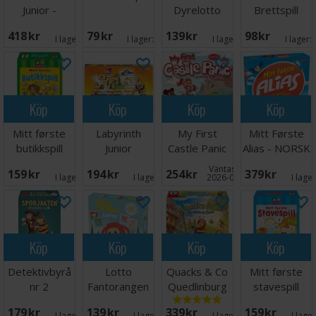
Junior -
Dyrelotto
Brettspill
DANSK
418 SEK
79 SEK
139 SEK
98 SEK
I lager:
5
I lager:
5
I lager:
7
I lager:
Köp
Köp
Köp
Köp
Mitt første
Labyrinth
My First
Mitt Første
butikkspill
Junior
Castle Panic
Alias - NORSK
Brettspill
Brädspel
Brädspel
Väntas in:
159 SEK
194 SEK
254 SEK
379 SEK
I lager:
1
I lager:
5
2026-09-30
I lage
Köp
Köp
Köp
Köp
Detektivbyrå
Lotto
Quacks & Co
Mitt første
nr 2
Fantorangen
Quedlinburg
stavespill
Sporjakten
Dash
Brettspill
179 SEK
139 SEK
339 SEK
159 SEK
I lager:
3
I lager:
4
I lager:
2
I lage