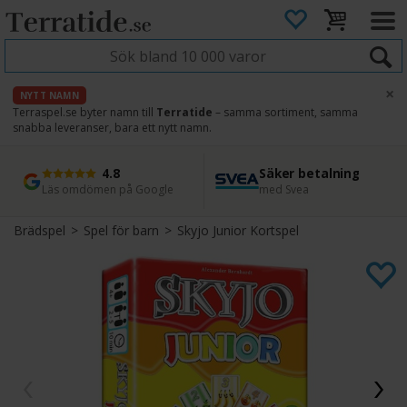
×
NYTT NAMN
Terraspel.se byter namn till
Terratide
– samma sortiment, samma
snabba leveranser, bara ett nytt namn.
4.8
Säker betalning
Snabb leverans
45 dagars ångerrätt
Läs omdömen på Google
med Svea
Direkt från lager
Enkel retur
Brädspel
>
Spel för barn
>
Skyjo Junior Kortspel