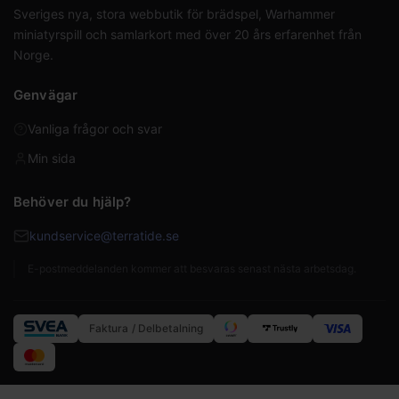
Sveriges nya, stora webbutik för brädspel, Warhammer
miniatyrspill och samlarkort med över 20 års erfarenhet från
Norge.
Genvägar
Vanliga frågor och svar
Min sida
Behöver du hjälp?
kundservice@terratide.se
E-postmeddelanden kommer att besvaras senast nästa arbetsdag.
Faktura / Delbetalning