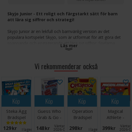
Skyjo Junior - Ett roligt och färgstarkt sätt för barn
att lära sig siffror och strategi!
Skyjo Junior är en lekfull och barnvänlig version av det
populära kortspelet Skyjo, som är utformat för att göra det
spännande och engagerande att lära sig siffror. Spelarna
Läs mer
skapar kolumner med matchande fruktkort i ett 3x4 rutnät,
och målet är att få flest poäng genom att planera smarta
drag och hålla ett öga på motståndarna.
Vi rekommenderar också
Förenklad version av det populära Skyjo-spelet, perfekt
för unga spelare
Samla och matcha fruktkort med värden från 1 till 5
Uppmuntrar taligenkänning, strategiskt tänkande och
beslutsfattande
Köp
Köp
Köp
Köp
Lätt att lära sig, snabbt att spela och fyllt med ljusa,
glada illustrationer
Steka Ägg
Guess Who
Operation
Magical
Perfekt för både familjer och klassrum
Brädspel
Grab & Go -
Brädspel
Athlete -
Reseutgåva
NORSK
Väntas in:
Väntas 
129 SEK
148 SEK
298 SEK
399 SEK
Skyjo Junior förvandlar räkning och strategi till en härlig
I lager:
16
2026-08-27
I lager:
4
2026-0