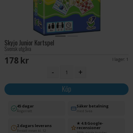
Skyjo Junior Kortspel
Svensk utgåva
178 SEK
I lager:
1
-
+
Köp
45 dagar
Säker betalning
Ångerrätt
med Svea
★ 4.8 Google-
2 dagars leverans
recensioner
Beställ innan kl. 12
100% nöjda kunder