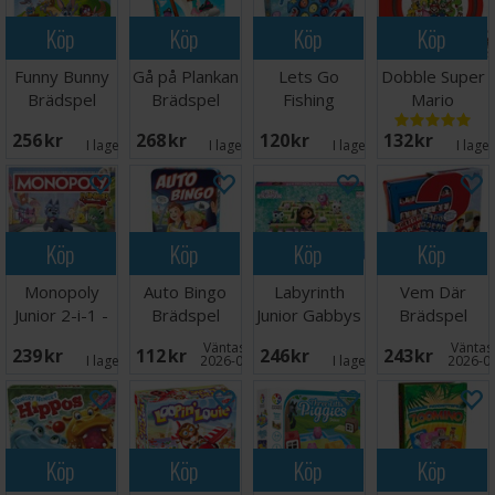
Köp
Köp
Köp
Köp
Funny Bunny
Gå på Plankan
Lets Go
Dobble Super
Brädspel
Brädspel
Fishing
Mario
Brädspel
Brädspel
256 SEK
268 SEK
120 SEK
132 SEK
I lager:
9
I lager:
7
I lager:
1
I lage
Köp
Köp
Köp
Köp
Monopoly
Auto Bingo
Labyrinth
Vem Där
Junior 2-i-1 -
Brädspel
Junior Gabbys
Brädspel
NORSK
Dollhouse
Väntas in:
Väntas 
239 SEK
112 SEK
246 SEK
243 SEK
I lager:
4
2026-09-30
I lager:
2
2026-0
Köp
Köp
Köp
Köp