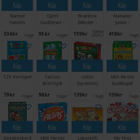
Köp
Köp
Köp
Köp
Bamse
Gjett
Brainbox
Matador
Havets
Godteriet -
Billeder -
Junior -
Hemlighet
NORSK
DANSK
DANSK
Väntas in:
334 SEK
95 SEK
159 SEK
418 SEK
Brädspel
I lager:
5
I lager:
9
2026-08-15
I lage
Köp
Köp
Köp
Köp
123 Kortspel
Yatzoo
Lotto
Mitt første
Brettspill
Dyrelotto
butikkspill
Brettspill
79 SEK
98 SEK
139 SEK
159 SEK
I lager:
5
I lager:
5
I lager:
7
I lage
Köp
Köp
Köp
Köp
Detektivbyrå
Mitt Første
Labyrinth
My First