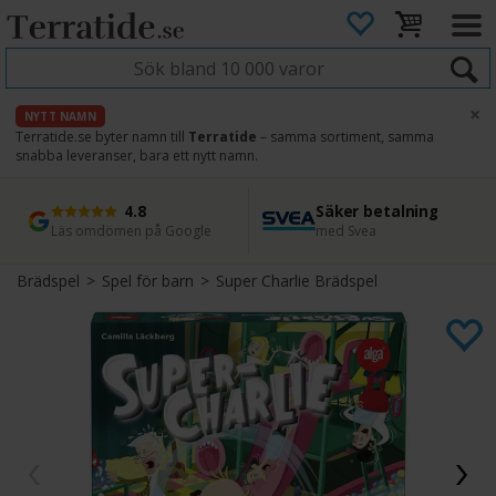
×
NYTT NAMN
Terratide.se byter namn till
Terratide
– samma sortiment, samma
snabba leveranser, bara ett nytt namn.
4.8
Säker betalning
Snabb leverans
45 dagars ångerrätt
Läs omdömen på Google
med Svea
Direkt från lager
Enkel retur
Brädspel
>
Spel för barn
>
Super Charlie Brädspel