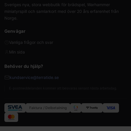
Sveriges nya, stora webbutik för brädspel, Warhammer
miniatyrspill och samlarkort med över 20 års erfarenhet från
Norge.
Genvägar
Vanliga frågor och svar
Min sida
Behöver du hjälp?
kundservice@terratide.se
E-postmeddelanden kommer att besvaras senast nästa arbetsdag.
Faktura / Delbetalning