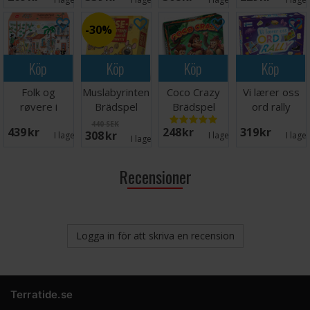
30%
Köp
Köp
Köp
Köp
Folk og
Muslabyrinten
Coco Crazy
Vi lærer oss
røvere i
Brädspel
Brädspel
ord rally
Kardemomme
Lærespill
440 SEK
439 SEK
248 SEK
319 SEK
308 SEK
By Spill
I lager:
2
I lager:
7
I lage
I lager:
2
Recensioner
Logga in för att skriva en recension
Terratide.se