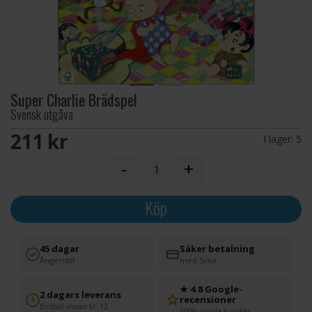
Super Charlie Brädspel
Svensk utgåva
211 SEK
I lager:
5
-
+
Köp
45 dagar
Säker betalning
Ångerrätt
med Svea
★ 4.8 Google-
2 dagars leverans
recensioner
Beställ innan kl. 12
100% nöjda kunder