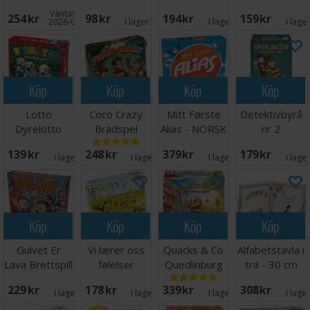
Brädspel
Brädspel
Brettspill
Väntas in:
254 SEK
98 SEK
194 SEK
159 SEK
2026-09-30
I lager:
5
I lager:
5
I lage
Köp
Köp
Köp
Köp
Lotto
Coco Crazy
Mitt Første
Detektivbyrå
Dyrelotto
Brädspel
Alias - NORSK
nr 2
Sporjakten
139 SEK
248 SEK
379 SEK
179 SEK
Brettspill
I lager:
7
I lager:
7
I lager:
8
I lage
Köp
Köp
Köp
Köp
Gulvet Er
Vi lærer oss
Quacks & Co
Alfabetstavla i
Lava Brettspill
følelser
Quedlinburg
trä - 30 cm
Lærespill
Dash
229 SEK
178 SEK
339 SEK
308 SEK
Brädspel
I lager:
5
I lager:
7
I lager:
2
I lage