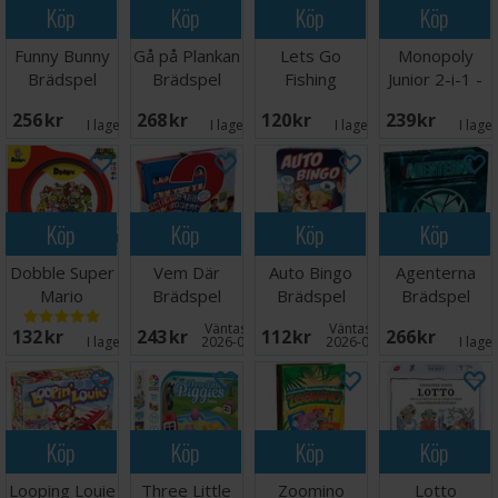
Köp
Köp
Köp
Köp
Funny Bunny
Gå på Plankan
Lets Go
Monopoly
Brädspel
Brädspel
Fishing
Junior 2-i-1 -
Brädspel
NORSK
256 SEK
268 SEK
120 SEK
239 SEK
I lager:
9
I lager:
7
I lager:
1
I lage
Köp
Köp
Köp
Köp
Dobble Super
Vem Där
Auto Bingo
Agenterna
Mario
Brädspel
Brädspel
Brädspel
Brädspel
Väntas in:
Väntas in:
132 SEK
243 SEK
112 SEK
266 SEK
I lager:
6
2026-08-15
2026-09-30
I lage
Köp
Köp
Köp
Köp
Looping Louie
Three Little
Zoomino
Lotto