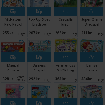
Köp
Köp
Köp
Köp
Vildkatten
Pop Up Bluey
Cascadia
Super Charlie
Paw Patrol
Brädspel
Junior
Brädspel
Brädspel
Brädspel -
255 SEK
207 SEK
268 SEK
211 SEK
Svensk
I lager:
5
I lager:
3
I lager:
2
I lage
Köp
Köp
Köp
Köp
Magical
Barnens
Vi lærer oss
Bamse
Athlete
Alfapet
STORT og
Havets
Brädspel
Brädspel
morsomt -
Hemlighet
Väntas in:
328 SEK
292 SEK
363 SEK
334 SEK
NORSK
Brädspel
2026-09-30
I lager:
4
I lager:
2
I lage
Köp
Köp
Köp
Köp