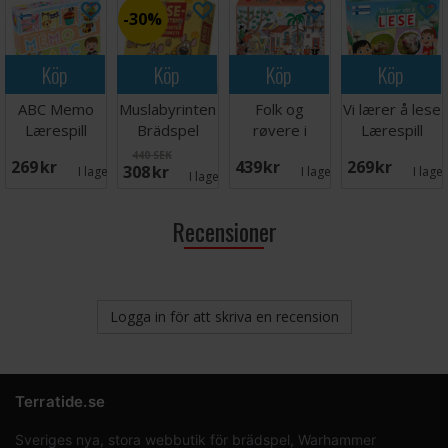
30%
Köp
Köp
Köp
Köp
ABC Memo
Muslabyrinten
Folk og
Vi lærer å lese
Lærespill
Brädspel
røvere i
Lærespill
Kardemomme
440 SEK
269 SEK
439 SEK
269 SEK
308 SEK
By Spill
I lager:
2
I lager:
2
I lage
I lager:
2
Recensioner
Logga in för att skriva en recension
Terratide.se
Sveriges nya, stora webbutik för brädspel, Warhammer