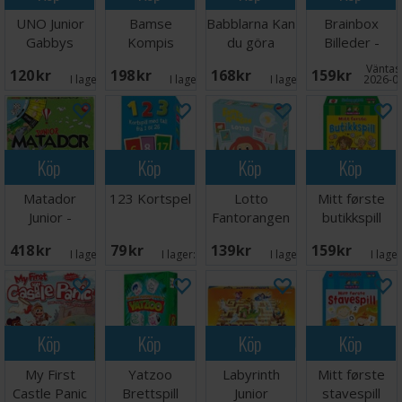
UNO Junior
Bamse
Babblarna Kan
Brainbox
Gabbys
Kompis
du göra
Billeder -
Dollhouse
spelet
spelet
DANSK
Väntas 
120 SEK
198 SEK
168 SEK
159 SEK
Kortspel
Brädspel
Brädspel
I lager:
3
I lager:
5
I lager:
5
2026-0
Köp
Köp
Köp
Köp
Matador
123 Kortspel
Lotto
Mitt første
Junior -
Fantorangen
butikkspill
DANSK
Brettspill
418 SEK
79 SEK
139 SEK
159 SEK
I lager:
5
I lager:
5
I lager:
4
I lage
Köp
Köp
Köp
Köp
My First
Yatzoo
Labyrinth
Mitt første
Castle Panic
Brettspill
Junior
stavespill