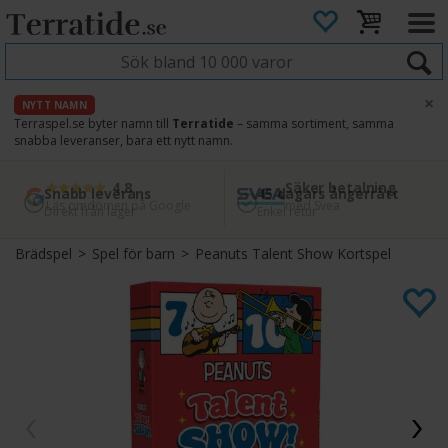
×
NYTT NAMN
Terraspel.se byter namn till
Terratide
– samma sortiment, samma
snabba leveranser, bara ett nytt namn.
4.8
Säker betalning
Snabb leverans
45 dagars ångerrätt
Läs omdömen på Google
med Svea
Direkt från lager
Enkel retur
Brädspel
>
Spel för barn
>
Peanuts Talent Show Kortspel