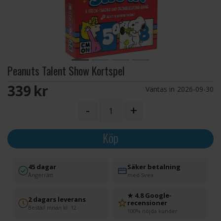
Peanuts Talent Show Kortspel
339 SEK
Väntas in
2026-09-30
-
+
Köp
45 dagar
Säker betalning
Ångerrätt
med Svea
★ 4.8 Google-
2 dagars leverans
recensioner
Beställ innan kl. 12
100% nöjda kunder