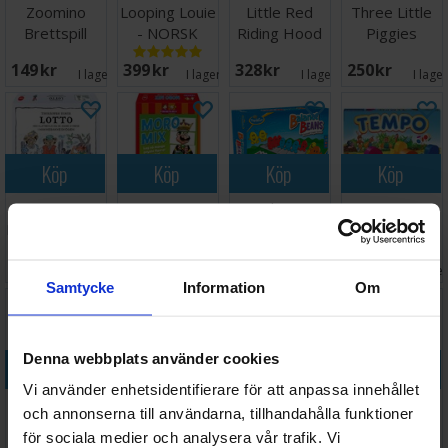
Zoomino
Looping Louie
Little Red
Three Little
Brettspill
- NORSK
Riding Hood
Piggies
Hjärngympa
Hjärngympa
149 SEK
399 SEK
328 SEK
250 SEK
I lager:
2
I lager:
14
I lager:
2
I lage
Köp
Köp
Köp
Köp
Lotto
Moro Mix
Balance
Tempo
Hakkebakkeskogen
Brettspill
Beans
Brädspel
Logik/Mat-
Väntas in:
134 SEK
159 SEK
186 SEK
218 SEK
spel
I lager:
1
2026-08-18
I lager:
6
I lage
Samtycke
Information
Om
Denna webbplats använder cookies
Köp
Köp
Köp
Köp
Vi använder enhetsidentifierare för att anpassa innehållet
Triominos
Sequence
Omvendspillet
Alarm
och annonserna till användarna, tillhandahålla funktioner
Junior
Junior
- SVENSK
Brettspill
för sociala medier och analysera vår trafik. Vi
Brädspel
Brädspel