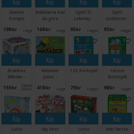
Köp
Köp
Köp
Köp
Bamse
Babblarna Kan
Gjett Et
Gjett
Kompis
du göra
Leketøy -
Godteriet -
spelet
spelet
NORSK
NORSK
198 SEK
168 SEK
95 SEK
95 SEK
Brädspel
Brädspel
I lager:
5
I lager:
5
I lager:
8
I lager:
Köp
Köp
Köp
Köp
Brainbox
Matador
123 Kortspel
Yatzoo
Billeder -
Junior -
Brettspill
DANSK
DANSK
Väntas in:
159 SEK
418 SEK
79 SEK
98 SEK
2026-08-15
I lager:
5
I lager:
5
I lager:
Köp
Köp
Köp
Köp
Lotto
My First
Lotto
Mitt første