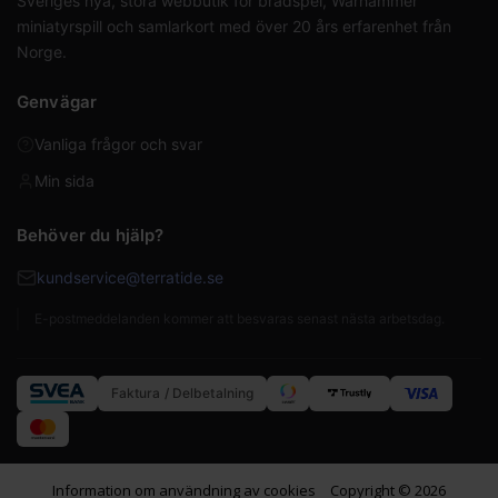
Sveriges nya, stora webbutik för brädspel, Warhammer
miniatyrspill och samlarkort med över 20 års erfarenhet från
Norge.
Genvägar
Vanliga frågor och svar
Min sida
Behöver du hjälp?
kundservice@terratide.se
E-postmeddelanden kommer att besvaras senast nästa arbetsdag.
Faktura / Delbetalning
Information om användning av cookies
Copyright © 2026