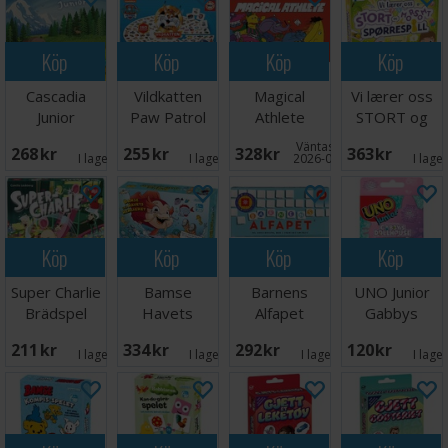
Köp
Köp
Köp
Köp
Cascadia
Vildkatten
Magical
Vi lærer oss
Junior
Paw Patrol
Athlete
STORT og
Brädspel -
Brädspel
Brädspel
morsomt -
Väntas in:
268 SEK
255 SEK
328 SEK
363 SEK
Svensk
NORSK
I lager:
2
I lager:
5
2026-09-30
I lage
Köp
Köp
Köp
Köp
Super Charlie
Bamse
Barnens
UNO Junior
Brädspel
Havets
Alfapet
Gabbys
Hemlighet
Brädspel
Dollhouse
211 SEK
334 SEK
292 SEK
120 SEK
Brädspel
Kortspel
I lager:
5
I lager:
5
I lager:
4
I lage