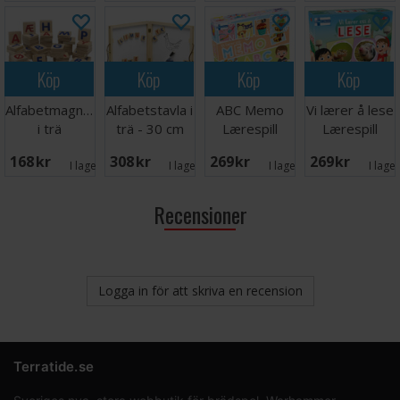
Köp
Köp
Köp
Köp
Alfabetmagneter
Alfabetstavla i
ABC Memo
Vi lærer å lese
i trä
trä - 30 cm
Lærespill
Lærespill
168 SEK
308 SEK
269 SEK
269 SEK
I lager:
3
I lager:
7
I lager:
2
I lage
Recensioner
Logga in för att skriva en recension
Terratide.se