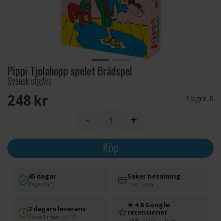
Pippi Tjolahopp spelet Brädspel
Svensk utgåva
248 SEK
I lager:
6
-
+
Köp
45 dagar
Säker betalning
Ångerrätt
med Svea
★ 4.8 Google-
2 dagars leverans
recensioner
Beställ innan kl. 12
100% nöjda kunder