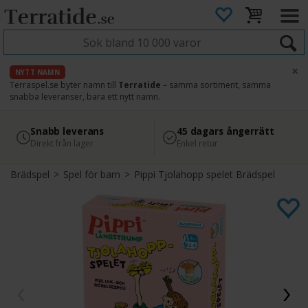
×
NYTT NAMN
Terraspel.se byter namn till
Terratide
– samma sortiment, samma
snabba leveranser, bara ett nytt namn.
4.8
Säker betalning
Snabb leverans
45 dagars ångerrätt
Läs omdömen på Google
med Svea
Direkt från lager
Enkel retur
Brädspel
>
Spel för barn
>
Pippi Tjolahopp spelet Brädspel