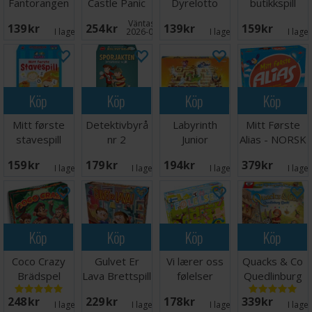
Fantorangen
Castle Panic
Dyrelotto
butikkspill
Brädspel
Brettspill
Väntas in:
139 SEK
254 SEK
139 SEK
159 SEK
I lager:
4
2026-09-30
I lager:
7
I lage
Köp
Köp
Köp
Köp
Mitt første
Detektivbyrå
Labyrinth
Mitt Første
stavespill
nr 2
Junior
Alias - NORSK
Brettspill
Sporjakten
Brädspel
159 SEK
179 SEK
194 SEK
379 SEK
Brettspill
I lager:
3
I lager:
3
I lager:
5
I lage
Köp
Köp
Köp
Köp
Coco Crazy
Gulvet Er
Vi lærer oss
Quacks & Co
Brädspel
Lava Brettspill
følelser
Quedlinburg
Lærespill
Dash
248 SEK
229 SEK
178 SEK
339 SEK
Brädspel
I lager:
7
I lager:
5
I lager:
7
I lage