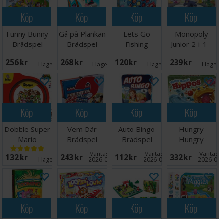
Köp
Köp
Köp
Köp
Funny Bunny
Gå på Plankan
Lets Go
Monopoly
Brädspel
Brädspel
Fishing
Junior 2-i-1 -
Brädspel
NORSK
256 SEK
268 SEK
120 SEK
239 SEK
I lager:
9
I lager:
7
I lager:
1
I lage
Köp
Köp
Köp
Köp
Dobble Super
Vem Där
Auto Bingo
Hungry
Mario
Brädspel
Brädspel
Hungry
Brädspel
Hippos
Väntas in:
Väntas in:
Väntas 
132 SEK
243 SEK
112 SEK
332 SEK
Brädspel
I lager:
6
2026-08-15
2026-09-30
2026-0
Köp
Köp
Köp
Köp