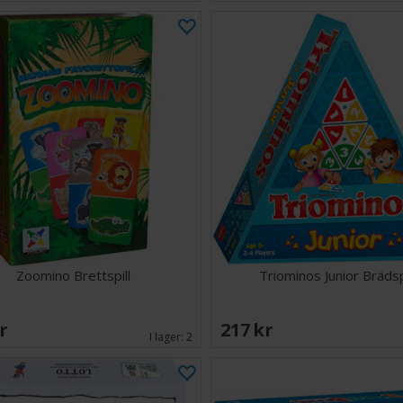
Zoomino Brettspill
Triominos Junior Bräds
SEK
217 SEK
I lager:
2