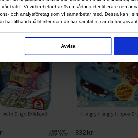
vår trafik. Vi vidarebefordrar även sådana identifierare och anna
SEK
268 SEK
nnons- och analysföretag som vi samarbetar med. Dessa kan i sin
I lager:
4
har tillhandahållit eller som de har samlat in när du har använt 
Avvisa
Auto Bingo Brädspel
Hungry Hungry Hippos Br
SEK
332 SEK
Väntas in:
2026-09-30