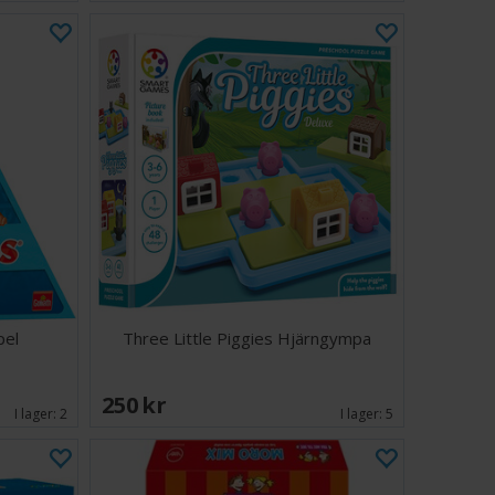
pel
Three Little Piggies Hjärngympa
250 SEK
I lager:
2
I lager:
5