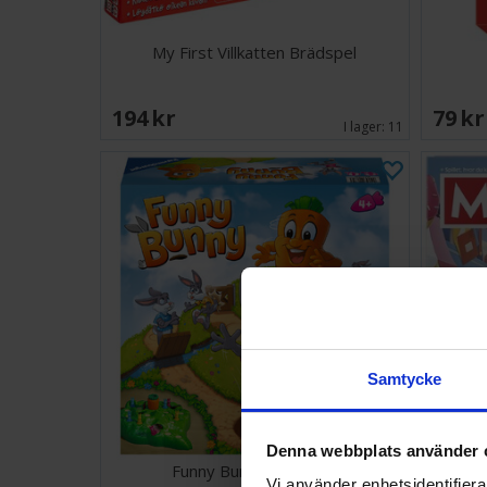
My First Villkatten Brädspel
194 SEK
79 S
I lager:
11
Samtycke
Denna webbplats använder 
Funny Bunny Brädspel
Mon
Vi använder enhetsidentifierar