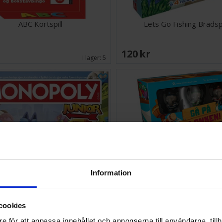
ABC Kortspill
Lets Go Fishing Brädsp
EK
120 SEK
I lager:
5
Information
cookies
opoly Junior 2-i-1 - NORSK
Gå på Plankan Brädsp
e för att anpassa innehållet och annonserna till användarna, tillh