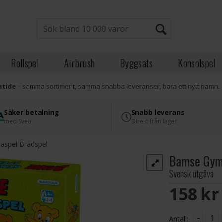
Rollspel
Airbrush
Byggsats
Konsolspel
atide
– samma sortiment, samma snabba leveranser, bara ett nytt namn.
Säker betalning
Snabb leverans
med Svea
Direkt från lager
spel Brädspel
Bamse Gym
Svensk utgåva
158 S
-
Antall: