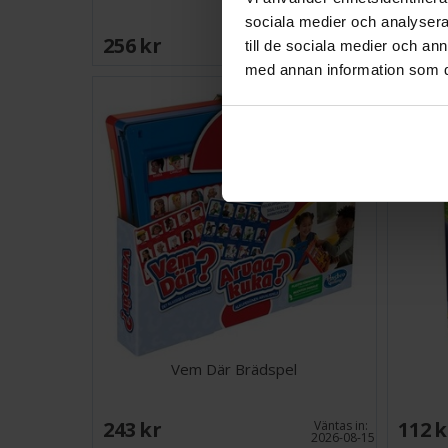
sociala medier och analysera 
256 SEK
239 
till de sociala medier och a
I lager:
9
med annan information som du 
Vem Där Brädspel
243 SEK
112 
Väntas in:
2026-08-15