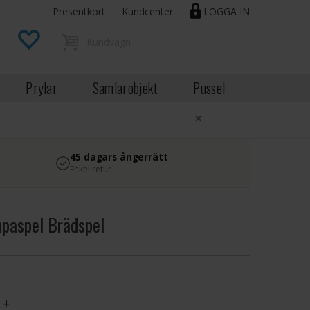
Presentkort
Kundcenter
LOGGA IN
Prylar
Samlarobjekt
Pussel
×
45 dagars ångerrätt
Enkel retur
paspel Brädspel
EK
+