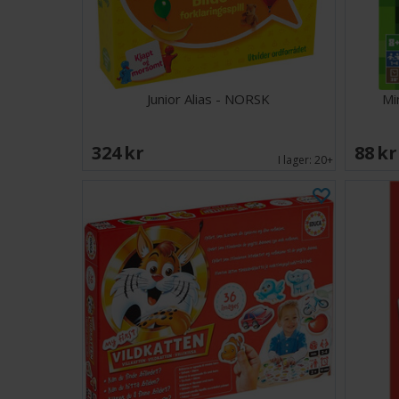
Junior Alias - NORSK
Mi
324 SEK
88 S
I lager:
20+