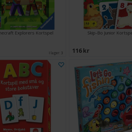
necraft Explorers Kortspel
Skip-Bo Junior Kortsp
EK
116 SEK
I lager:
3