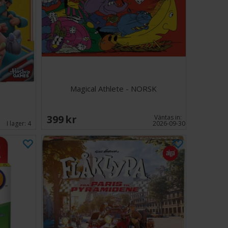
 gör rörelse spännande och lekfullt, samtidigt som
att hålla sig aktiva och engagerade. Perfekt för familjer,
nergiska barn, och kombinerar lärande, träning och
n glad spelupplevelse.
4
ter
Magical Athlete - NORSK
399 SEK
Väntas in:
I lager:
4
2026-09-30