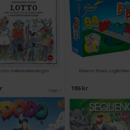
Lotto Hakkebakkeskogen
Balance Beans Logik/Mat
SEK
186 SEK
I lager:
1