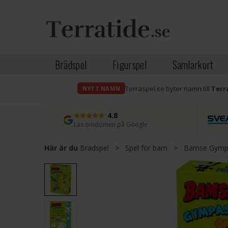
Brädspel
Figurspel
Samlarkort
Terraspel.se byter namn till
Terr
NYTT NAMN
4.8
Läs omdömen på Google
Här är du
Brädspel
>
Spel för barn
>
Bamse Gympa