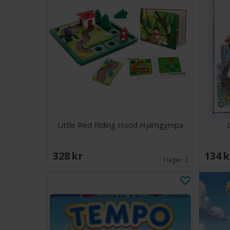
Little Red Riding Hood Hjärngympa
328 SEK
134 
I lager:
2