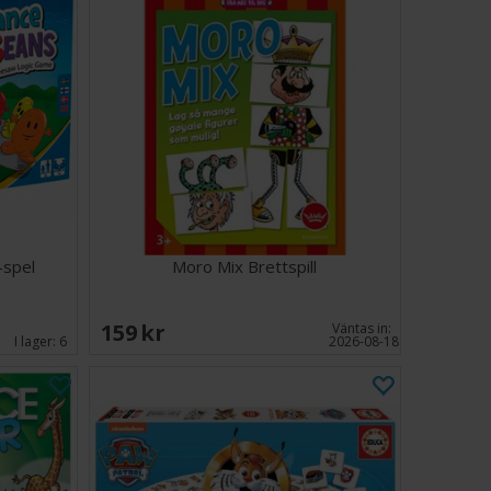
-spel
Moro Mix Brettspill
159 SEK
Väntas in:
I lager:
6
2026-08-18