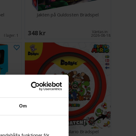
el
Jakten på Guldosten Brädspel
348 SEK
Väntas in:
I lager:
1
2026-08-18
Om
el
Dobble Super Mario Brädspel
andahålla funktioner för