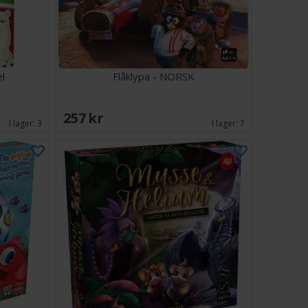
el
Flåklypa - NORSK
257 SEK
I lager:
3
I lager:
7