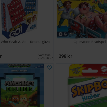
Bamse Gympaspel
det hjälper barn 
lekgrupper och e
underhållning i e
Antal spelare: 2-
Ålder: 4+
Speltid: 15 minu
Språk: Svenska
 Who Grab & Go - Reseutgåva
Operation Brädspel
SEK
298 SEK
Väntas in:
2026-08-27