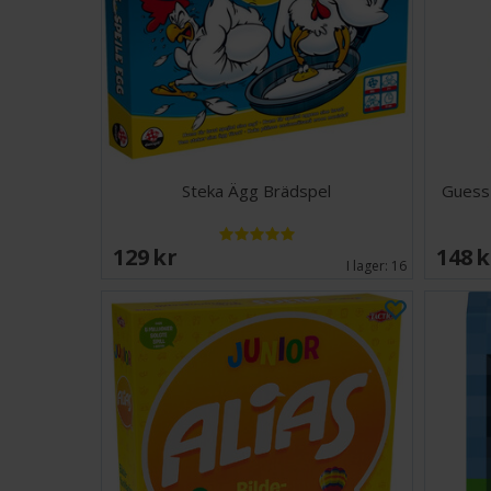
Steka Ägg Brädspel
Guess
129 SEK
148 
I lager:
16