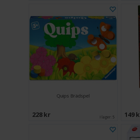
Quips Brädspel
228 SEK
149 
I lager:
5