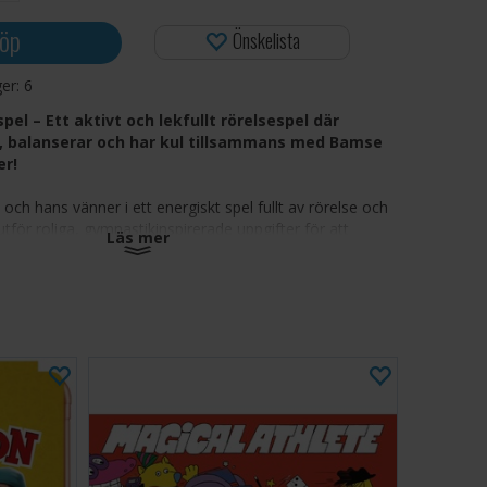
öp
Önskelista
ger:
6
l – Ett aktivt och lekfullt rörelsespel där
, balanserar och har kul tillsammans med Bamse
er!
ch hans vänner i ett energiskt spel fullt av rörelse och
utför roliga, gymnastikinspirerade uppgifter för att
Läs mer
idigt som de förbättrar koordination, balans och
Spelet är särskilt utvecklat för små barn och kombinerar
med lekfullt lärande och familjekul.
nspel fyllt med hopp, balans och rörelseutmaningar
ordination, motorik och fysisk aktivitet
 färgglada Bamse-figurer och aktiviteter som är lätta att
 30 gymkort, 20 markörer, tärning och spelregler
ör barn från 4 år och uppåt