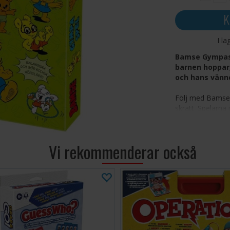
K
I la
Bamse Gympaspe
barnen hoppar
och hans vänn
Följ med Bamse o
skratt. Spelarna 
samla kort, samt
kroppskontroll. 
fysisk aktivitet 
Vi rekommenderar också
Aktivt bar
Främjar ko
Innehåller
följa
Inkluderar
Lämpligt f