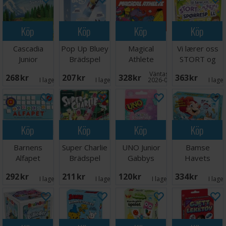
Köp
Köp
Köp
Köp
Cascadia
Pop Up Bluey
Magical
Vi lærer oss
Junior
Brädspel
Athlete
STORT og
Brädspel -
Brädspel
morsomt -
Väntas in:
268 SEK
207 SEK
328 SEK
363 SEK
Svensk
NORSK
I lager:
2
I lager:
3
2026-09-30
I lage
Köp
Köp
Köp
Köp
Barnens
Super Charlie
UNO Junior
Bamse
Alfapet
Brädspel
Gabbys
Havets
Brädspel
Dollhouse
Hemlighet
292 SEK
211 SEK
120 SEK
334 SEK
Kortspel
Brädspel
I lager:
4
I lager:
5
I lager:
3
I lage