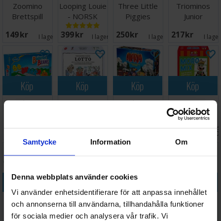
Zoomino
Looping Louie
Three Little
Triominos
Brettspill
- NORSK
Piggies
Junior
Hjärngympa
Brädspel
149 SEK
399 SEK
250 SEK
217 SEK
I lager:
2
I lager:
14
I lager:
5
I lage
Köp
Köp
Köp
Köp
Balance
Lotto
Alarm
Moro Mix
Beans
Hakkebakkeskogen
Brettspill
Brettspill
Logik/Mat-
Väntas 
186 SEK
134 SEK
289 SEK
159 SEK
spel
I lager:
6
I lager:
1
I lager:
1
2026-0
Samtycke
Information
Om
Denna webbplats använder cookies
Köp
Köp
Köp
Köp
Vi använder enhetsidentifierare för att anpassa innehållet
Little Red
Sequence
Tempo
Dragomino
och annonserna till användarna, tillhandahålla funktioner
Riding Hood
Junior
Brädspel
Brädspel
för sociala medier och analysera vår trafik. Vi
Hjärngympa
Brädspel