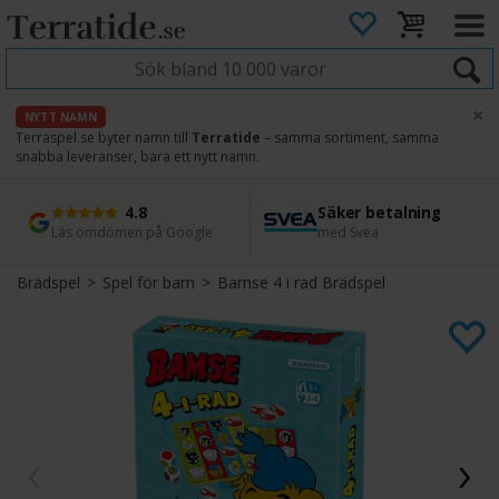
×
NYTT NAMN
Terraspel.se byter namn till
Terratide
– samma sortiment, samma
snabba leveranser, bara ett nytt namn.
4.8
Säker betalning
Snabb leverans
45 dagars ångerrätt
Läs omdömen på Google
med Svea
Direkt från lager
Enkel retur
Brädspel
>
Spel för barn
>
Bamse 4 i rad Brädspel