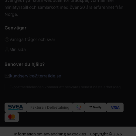
Sveriges nya, stora webbutik för brädspel, Warhammer
miniatyrspill och samlarkort med över 20 års erfarenhet från
Norge.
Genvägar
Vanliga frågor och svar
Min sida
Behöver du hjälp?
kundservice@terratide.se
E-postmeddelanden kommer att besvaras senast nästa arbetsdag.
Faktura / Delbetalning
Information om användning av cookies
Copyright © 2026