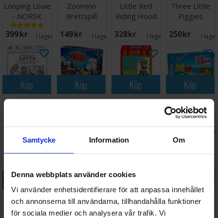
Looping Louie
Zoomino
Little Red
Three Little
- NORSK
Brettspill
Riding Hood
Piggies
Hjärngympa
Hjärngympa
399 SEK
149 SEK
328 SEK
250 SEK
I lager:
14
I lager:
2
I lager:
2
I lage
Köp
Köp
Köp
Köp
Lotto
Alarm
Moro Mix
Balance
Hakkebakkeskogen
Brettspill
Brettspill
Beans
Logik/Mat-
Väntas in:
134 SEK
289 SEK
159 SEK
186 SEK
spel
I lager:
1
I lager:
1
2026-08-18
I lage
Samtycke
Information
Om
Denna webbplats använder cookies
Köp
Köp
Köp
Köp
Vi använder enhetsidentifierare för att anpassa innehållet
Triominos
Tempo
Sequence
Dragomino
och annonserna till användarna, tillhandahålla funktioner
Junior
Brädspel
Junior
Brädspel
för sociala medier och analysera vår trafik. Vi
Brädspel
Brädspel