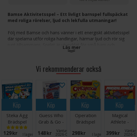
Bamse Aktivitetsspel – Ett livligt barnspel fullspäckat
med roliga rörelser, ljud och lekfulla utmaningar!
Följ med Bamse och hans vänner i ett energiskt aktivitetsspel
där spelarna utför roliga handlingar, härmar ljud och rör sig
runt tillsammans. Spelet är utvecklat för små barn och
Läs mer
stimulerar fantasi, koordination och aktiv lek, samtidigt som
det skapar mycket skratt runt bordet.
Vi rekommenderar också
Roligt aktivitetsspel fyllt med rörelse, ljud och lekfulla
utmaningar
Innehåller älskade Bamse-figurer och färgglada
spelkomponenter
Stimulerar koordination, kreativitet och aktivt
deltagande
Köp
Köp
Köp
Köp
Enkel spelmekanik som är perfekt för små barn och
familjer
Steka Ägg
Guess Who
Operation
Magical
Passar för 2–4 spelare från 3 år och uppåt
Brädspel
Grab & Go -
Brädspel
Athlete -
Reseutgåva
NORSK
Väntas in:
Väntas 
129 SEK
148 SEK
298 SEK
399 SEK
Bamse Aktivitetsspel är det perfekta valet för barn som
I lager:
16
2026-08-27
I lager:
4
2026-0