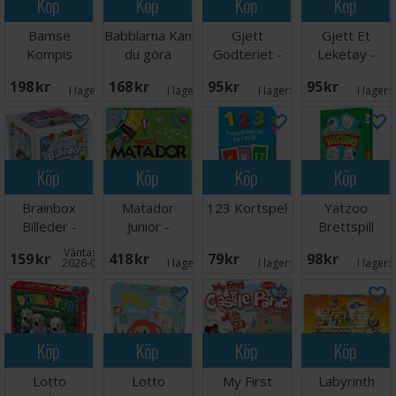
Köp
Köp
Köp
Köp
Bamse
Babblarna Kan
Gjett
Gjett Et
Kompis
du göra
Godteriet -
Leketøy -
spelet
spelet
NORSK
NORSK
198 SEK
168 SEK
95 SEK
95 SEK
Brädspel
Brädspel
I lager:
5
I lager:
5
I lager:
9
I lager:
Köp
Köp
Köp
Köp
Brainbox
Matador
123 Kortspel
Yatzoo
Billeder -
Junior -
Brettspill
DANSK
DANSK
Väntas in:
159 SEK
418 SEK
79 SEK
98 SEK
2026-08-15
I lager:
5
I lager:
5
I lager:
Köp
Köp
Köp
Köp
Lotto
Lotto
My First
Labyrinth