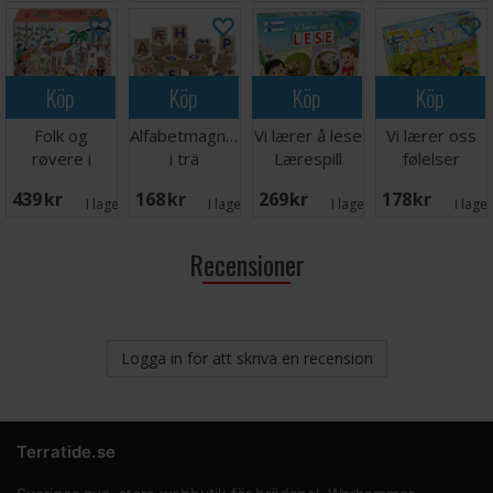
Köp
Köp
Köp
Köp
Folk og
Alfabetmagneter
Vi lærer å lese
Vi lærer oss
røvere i
i trä
Lærespill
følelser
Kardemomme
Lærespill
439 SEK
168 SEK
269 SEK
178 SEK
By Spill
I lager:
2
I lager:
3
I lager:
1
I lage
Recensioner
Logga in för att skriva en recension
Terratide.se