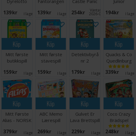
Dyrelotto
Fantorangen
Castle Panic
Junior
Brädspel
Brädspel
Väntas in:
139 SEK
139 SEK
254 SEK
194 SEK
I lager:
7
I lager:
4
2026-09-30
I lage
Köp
Köp
Köp
Köp
Mitt første
Mitt første
Detektivbyrå
Quacks & Co
butikkspill
stavespill
nr 2
Quedlinburg
Brettspill
Brettspill
Sporjakten
Dash
159 SEK
159 SEK
179 SEK
339 SEK
Brettspill
Brädspel
I lager:
1
I lager:
3
I lager:
3
I lage
Köp
Köp
Köp
Köp
Mitt Første
ABC Memo
Gulvet Er
Coco Crazy
Alias - NORSK
Lærespill
Lava Brettspill
Brädspel
379 SEK
269 SEK
229 SEK
248 SEK
I lager:
8
I lager:
2
I lager:
5
I lage