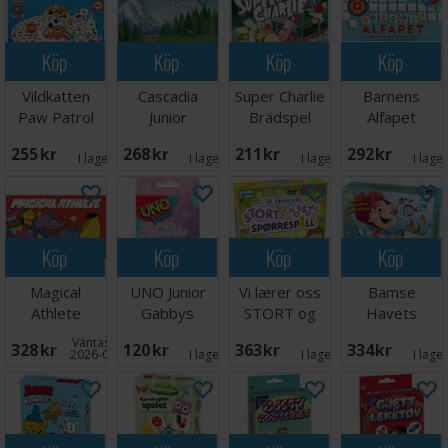
Köp
Köp
Köp
Köp
Vildkatten
Cascadia
Super Charlie
Barnens
Paw Patrol
Junior
Brädspel
Alfapet
Brädspel
Brädspel -
Brädspel
255 SEK
268 SEK
211 SEK
292 SEK
Svensk
I lager:
5
I lager:
2
I lager:
5
I lage
Köp
Köp
Köp
Köp
Magical
UNO Junior
Vi lærer oss
Bamse
Athlete
Gabbys
STORT og
Havets
Brädspel
Dollhouse
morsomt -
Hemlighet
Väntas in:
328 SEK
120 SEK
363 SEK
334 SEK
Kortspel
NORSK
Brädspel
2026-09-30
I lager:
3
I lager:
2
I lage