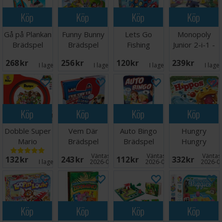
Köp
Köp
Köp
Köp
Gå på Plankan
Funny Bunny
Lets Go
Monopoly
Brädspel
Brädspel
Fishing
Junior 2-i-1 -
Brädspel
NORSK
268 SEK
256 SEK
120 SEK
239 SEK
I lager:
7
I lager:
9
I lager:
1
I lage
Köp
Köp
Köp
Köp
Dobble Super
Vem Där
Auto Bingo
Hungry
Mario
Brädspel
Brädspel
Hungry
Brädspel
Hippos
Väntas in:
Väntas in:
Väntas 
132 SEK
243 SEK
112 SEK
332 SEK
Brädspel
I lager:
6
2026-08-15
2026-09-30
2026-0
Köp
Köp
Köp
Köp