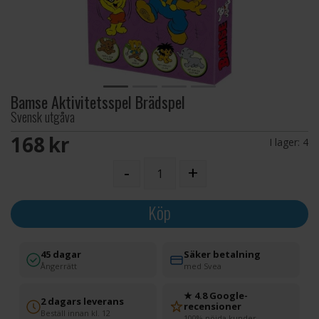
Bamse Aktivitetsspel Brädspel
Svensk utgåva
168 SEK
I lager:
4
-
+
Köp
45 dagar
Säker betalning
Ångerrätt
med Svea
★ 4.8 Google-
2 dagars leverans
recensioner
Beställ innan kl. 12
100% nöjda kunder