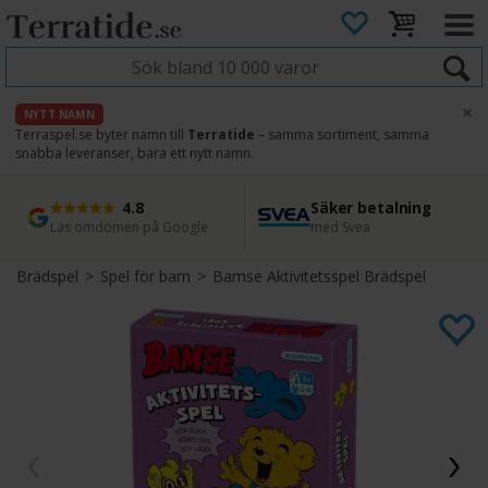
×
NYTT NAMN
Terraspel.se byter namn till
Terratide
– samma sortiment, samma
snabba leveranser, bara ett nytt namn.
4.8
Säker betalning
Snabb leverans
45 dagars ångerrätt
Läs omdömen på Google
med Svea
Direkt från lager
Enkel retur
Brädspel
>
Spel för barn
>
Bamse Aktivitetsspel Brädspel