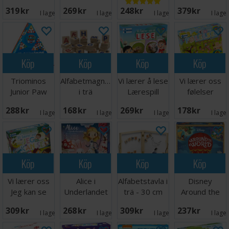
Lærespill
319 SEK
269 SEK
248 SEK
379 SEK
I lager:
1
I lager:
2
I lager:
7
I lage
Köp
Köp
Köp
Köp
Triominos
Alfabetmagneter
Vi lærer å lese
Vi lærer oss
Junior Paw
i trä
Lærespill
følelser
Patrol
Lærespill
288 SEK
168 SEK
269 SEK
178 SEK
Brädspel
I lager:
1
I lager:
3
I lager:
1
I lage
Köp
Köp
Köp
Köp
Vi lærer oss
Alice i
Alfabetstavla i
Disney
Jeg kan se
Underlandet
trä - 30 cm
Around the
Lærespill
Brädspel
World
309 SEK
268 SEK
309 SEK
237 SEK
Brädspel
I lager:
6
I lager:
2
I lager:
7
I lage