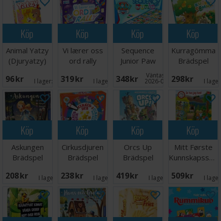
Köp
Köp
Köp
Köp
Animal Yatzy
Vi lærer oss
Sequence
Kurragömma
(Djuryatzy)
ord rally
Junior Paw
Brädspel
Lærespill
Patrol
Väntas in:
96 SEK
319 SEK
348 SEK
298 SEK
Brädspel
I lager:
5
I lager:
1
2026-08-15
I lage
Köp
Köp
Köp
Köp
Askungen
Cirkusdjuren
Orcs Up
Mitt Første
Brädspel
Brädspel
Brädspel
Kunnskapsspill
Brädspel
208 SEK
238 SEK
419 SEK
509 SEK
I lager:
1
I lager:
5
I lager:
1
I lage