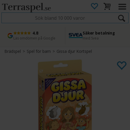
4.8
Säker betalning
Snabb leverans
45 dagars ångerrätt
Läs omdömen på Google
med Svea
Direkt från lager
Enkel retur
Brädspel
>
Spel för barn
>
Gissa djur Kortspel