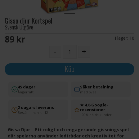
Gissa djur Kortspel
Svensk Utgåve
89 SEK
I lager:
10
-
+
Köp
45 dagar
Säker betalning
Ångerrätt
med Svea
★ 4.8 Google-
2 dagars leverans
recensioner
Beställ innan kl. 12
100% nöjda kunder
Gissa Djur – Ett roligt och engagerande gissningsspel
där spelarna använder ledtrådar och kreativitet för