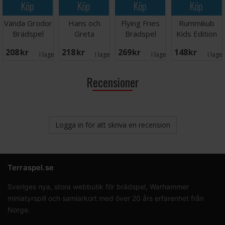
Köp
Köp
Köp
Köp
Vända Grodor
Hans och
Flying Fries
Rummikub
Brädspel
Greta
Brädspel
Kids Edition
Brädspel
Brädspel
208 SEK
218 SEK
269 SEK
148 SEK
I lager:
5
I lager:
3
I lager:
2
I lage
Recensioner
Logga in för att skriva en recension
Terraspel.se
Sveriges nya, stora webbutik för brädspel, Warhammer
miniatyrspill och samlarkort med över 20 års erfarenhet från
Norge.