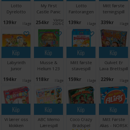
Lotto
My First
Lotto
Mitt første
Dyrelotto
Castle Panic
Fantorangen
terningspill
Brädspel
Väntas in:
139 SEK
254 SEK
139 SEK
339 SEK
I lager:
7
2026-09-30
I lager:
4
I lage
Köp
Köp
Köp
Köp
Labyrinth
Musse &
Mitt første
Gulvet Er
Junior
Helium 123
stavespill
Lava Brettspill
Brädspel
Kortspel
Brettspill
194 SEK
118 SEK
159 SEK
229 SEK
I lager:
5
I lager:
4
I lager:
3
I lage
Köp
Köp
Köp
Köp
Vi lærer oss
ABC Memo
Coco Crazy
Mitt Første
klokken
Lærespill
Brädspel
Alias - NORSK