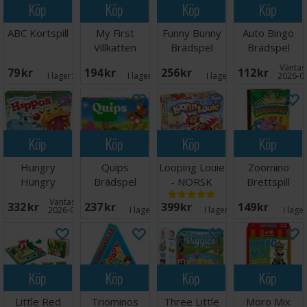
Köp
Köp
Köp
Köp
Antal spelare: 3-8
Ålder: 4+
ABC Kortspill
My First
Funny Bunny
Auto Bingo
Speltid: 15 minuter
Villkatten
Brädspel
Brädspel
Språk: Svenska
Brädspel
Väntas 
79 SEK
194 SEK
256 SEK
112 SEK
I lager:
5
I lager:
11
I lager:
9
2026-0
Köp
Köp
Köp
Köp
Hungry
Quips
Looping Louie
Zoomino
Hungry
Brädspel
- NORSK
Brettspill
Hippos
Väntas in:
332 SEK
237 SEK
399 SEK
149 SEK
Brädspel
2026-08-26
I lager:
5
I lager:
14
I lage
Köp
Köp
Köp
Köp
Little Red
Triominos
Three Little
Moro Mix