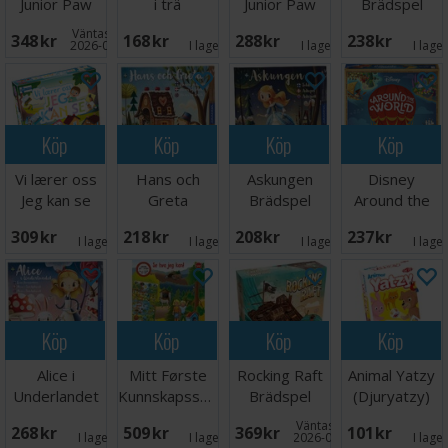
Junior Paw
i trä
Junior Paw
Brädspel
Patrol
Patrol
Väntas in:
348 SEK
168 SEK
288 SEK
238 SEK
Brädspel
Brädspel
2026-08-15
I lager:
3
I lager:
1
I lage
Köp
Köp
Köp
Köp
Vi lærer oss
Hans och
Askungen
Disney
Jeg kan se
Greta
Brädspel
Around the
Lærespill
Brädspel
World
309 SEK
218 SEK
208 SEK
237 SEK
Brädspel
I lager:
6
I lager:
3
I lager:
1
I lage
Köp
Köp
Köp
Köp
Alice i
Mitt Første
Rocking Raft
Animal Yatzy
Underlandet
Kunnskapsspill
Brädspel
(Djuryatzy)
Brädspel
Brädspel
Väntas in:
268 SEK
509 SEK
369 SEK
101 SEK
I lager:
2
I lager:
1
2026-09-30
I lage