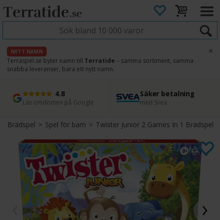
×
NYTT NAMN
Terraspel.se byter namn till
Terratide
– samma sortiment, samma
snabba leveranser, bara ett nytt namn.
4.8
Säker betalning
Snabb leverans
45 dagars ångerrätt
Läs omdömen på Google
med Svea
Direkt från lager
Enkel retur
Brädspel
>
Spel för barn
>
Twister Junior 2 Games In 1 Brädspel