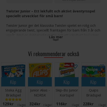
Twister Junior – Ett lekfullt och aktivt äventyrsspel
speciellt utvecklat för små barn!
Twister Junior ger det klassiska Twister-spelet en rolig och
engagerande twist, speciellt framtagen för barn från 3 år och
uppåt. Med en dubbelsidig matta och ett vändbart hjul växer
Läs mer
spelet tillsammans med ditt barn genom att erbjuda två
spännande svårighetsgrader. Från att utforska en färgglad
djursafari till att testa balans och koordination i ett livligt
Vi rekommenderar också
sällskapsspel, uppmuntrar det till rörelse, lärande och mycket
skratt.
Dubbelsidig matta erbjuder två olika spellägen för
varierad lek
Vändbart snurrhjul ger flexibilitet och nya sätt att spela
Köp
Köp
Köp
Köp
på
Utformad för barn från 3 år och uppåt
Steka Ägg
Junior Alias -
Skip-Bo Junior
Quips
Uppmuntrar till färgigenkänning, rörelse och
Brädspel
NORSK
Kortspel
Brädspel
koordination
Passar för 2 till 4 spelare, perfekt för familjekul
129 SEK
324 SEK
116 SEK
228 SEK
I lager:
16
I lager:
20+
I lager:
3
I lage