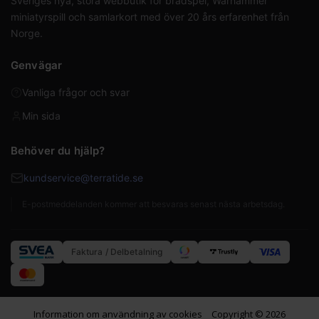
Sveriges nya, stora webbutik för brädspel, Warhammer
miniatyrspill och samlarkort med över 20 års erfarenhet från
Norge.
Genvägar
Vanliga frågor och svar
Min sida
Behöver du hjälp?
kundservice@terratide.se
E-postmeddelanden kommer att besvaras senast nästa arbetsdag.
Faktura / Delbetalning
Information om användning av cookies
Copyright © 2026