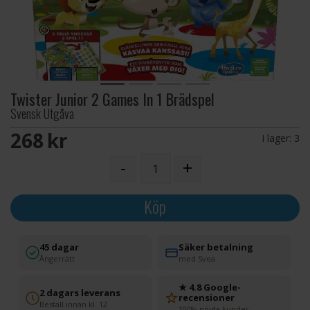
Twister Junior 2 Games In 1 Brädspel
Svensk Utgåva
268 SEK
I lager:
3
-
+
Köp
45 dagar
Säker betalning
Ångerrätt
med Svea
★ 4.8 Google-
2 dagars leverans
recensioner
Beställ innan kl. 12
100% nöjda kunder