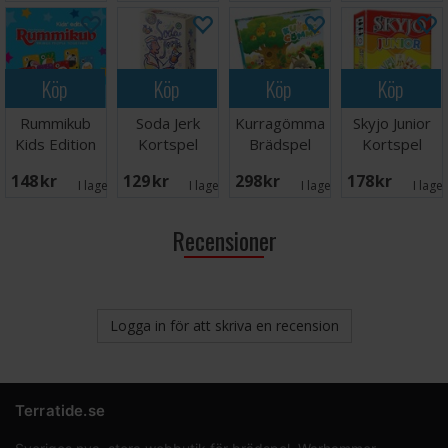
Köp
Köp
Köp
Köp
Rummikub
Soda Jerk
Kurragömma
Skyjo Junior
Kids Edition
Kortspel
Brädspel
Kortspel
Brädspel
148 SEK
129 SEK
298 SEK
178 SEK
I lager:
2
I lager:
1
I lager:
1
I lage
Recensioner
Logga in för att skriva en recension
Terratide.se