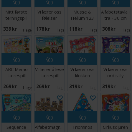
Köp
Köp
Köp
Köp
Mitt første
Vi lærer oss
Musse &
Alfabetstavla i
terningspill
følelser
Helium 123
trä - 30 cm
Lærespill
Kortspel
339 SEK
178 SEK
118 SEK
308 SEK
I lager:
1
I lager:
7
I lager:
4
I lage
Köp
Köp
Köp
Köp
ABC Memo
Vi lærer å lese
Vi lærer oss
Vi lærer oss
Lærespill
Lærespill
klokken
ord rally
Lærespill
Lærespill
269 SEK
269 SEK
319 SEK
319 SEK
I lager:
2
I lager:
1
I lager:
1
I lage
Köp
Köp
Köp
Köp
Sequence
Alfabetmagneter
Triominos
Cirkusdjuren