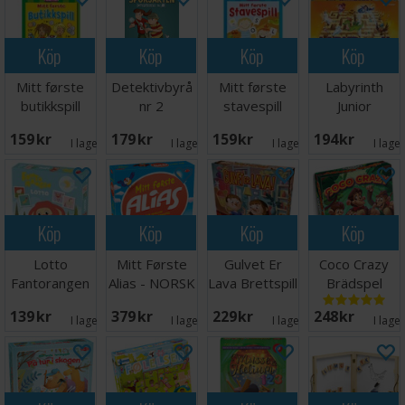
Köp
Köp
Köp
Köp
Mitt første
Detektivbyrå
Mitt første
Labyrinth
butikkspill
nr 2
stavespill
Junior
Brettspill
Sporjakten
Brettspill
Brädspel
159 SEK
179 SEK
159 SEK
194 SEK
Brettspill
I lager:
1
I lager:
3
I lager:
3
I lage
Köp
Köp
Köp
Köp
Lotto
Mitt Første
Gulvet Er
Coco Crazy
Fantorangen
Alias - NORSK
Lava Brettspill
Brädspel
139 SEK
379 SEK
229 SEK
248 SEK
I lager:
4
I lager:
8
I lager:
5
I lage