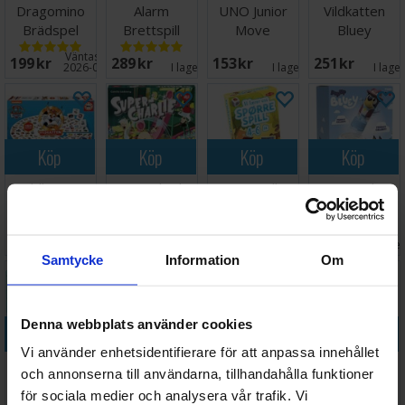
Dragomino
Alarm
UNO Junior
Vildkatten
Brädspel
Brettspill
Move
Bluey
Kortspel
Brädspel
Väntas in:
199 SEK
289 SEK
153 SEK
251 SEK
2026-09-30
I lager:
1
I lager:
7
I lage
Köp
Köp
Köp
Köp
Vildkatten
Super Charlie
Spørrespill 4-
Pop Up Bluey
Paw Patrol
Brädspel
6 år Lærespill
Brädspel
Brädspel
255 SEK
211 SEK
155 SEK
207 SEK
I lager:
5
I lager:
5
I lager:
1
I lage
Samtycke
Information
Om
Denna webbplats använder cookies
Köp
Köp
Köp
Köp
Vi använder enhetsidentifierare för att anpassa innehållet
Bamse
UNO Junior
Babblarna Kan
Gjett
och annonserna till användarna, tillhandahålla funktioner
Havets
Gabbys
du göra
Godteriet -
för sociala medier och analysera vår trafik. Vi
Hemlighet
Dollhouse
spelet
NORSK