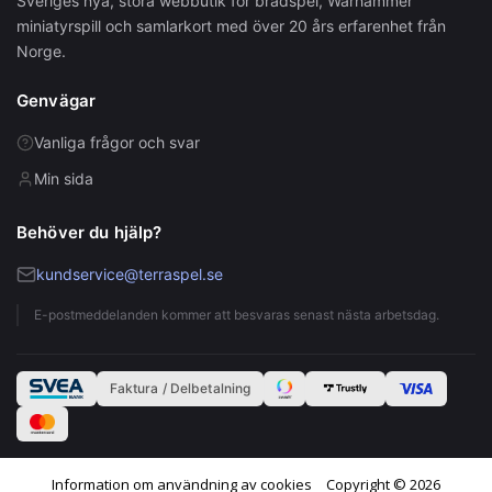
Sveriges nya, stora webbutik för brädspel, Warhammer
miniatyrspill och samlarkort med över 20 års erfarenhet från
Norge.
Genvägar
Vanliga frågor och svar
Min sida
Behöver du hjälp?
kundservice@terraspel.se
E-postmeddelanden kommer att besvaras senast nästa arbetsdag.
Faktura / Delbetalning
Information om användning av cookies
Copyright © 2026