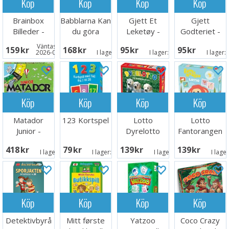
Köp
Köp
Köp
Köp
Brainbox
Babblarna Kan
Gjett Et
Gjett
Billeder -
du göra
Leketøy -
Godteriet -
DANSK
spelet
NORSK
NORSK
Väntas in:
159 SEK
168 SEK
95 SEK
95 SEK
Brädspel
2026-08-15
I lager:
5
I lager:
8
I lager:
Köp
Köp
Köp
Köp
Matador
123 Kortspel
Lotto
Lotto
Junior -
Dyrelotto
Fantorangen
DANSK
418 SEK
79 SEK
139 SEK
139 SEK
I lager:
5
I lager:
5
I lager:
7
I lage
Köp
Köp
Köp
Köp
Detektivbyrå
Mitt første
Yatzoo
Coco Crazy