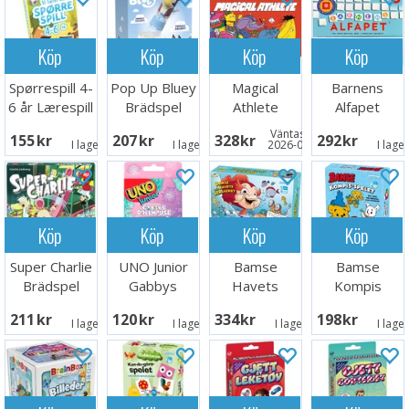
Köp
Köp
Köp
Köp
Spørrespill 4-
Pop Up Bluey
Magical
Barnens
6 år Lærespill
Brädspel
Athlete
Alfapet
Brädspel
Brädspel
Väntas in:
155 SEK
207 SEK
328 SEK
292 SEK
I lager:
1
I lager:
3
2026-09-30
I lage
Köp
Köp
Köp
Köp
Super Charlie
UNO Junior
Bamse
Bamse
Brädspel
Gabbys
Havets
Kompis
Dollhouse
Hemlighet
spelet
211 SEK
120 SEK
334 SEK
198 SEK
Kortspel
Brädspel
Brädspel
I lager:
5
I lager:
3
I lager:
5
I lage