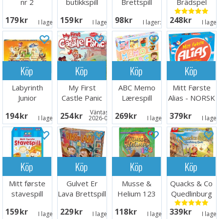
nr 2
butikkspill
Brettspill
Brädspel
Sporjakten
Brettspill
179 SEK
159 SEK
98 SEK
248 SEK
Brettspill
I lager:
3
I lager:
1
I lager:
5
I lage
Köp
Köp
Köp
Köp
Labyrinth
My First
ABC Memo
Mitt Første
Junior
Castle Panic
Lærespill
Alias - NORSK
Brädspel
Brädspel
Väntas in:
194 SEK
254 SEK
269 SEK
379 SEK
I lager:
5
2026-09-30
I lager:
2
I lage
Köp
Köp
Köp
Köp
Mitt første
Gulvet Er
Musse &
Quacks & Co
stavespill
Lava Brettspill
Helium 123
Quedlinburg
Brettspill
Kortspel
Dash
159 SEK
229 SEK
118 SEK
339 SEK
Brädspel
I lager:
3
I lager:
5
I lager:
4
I lage