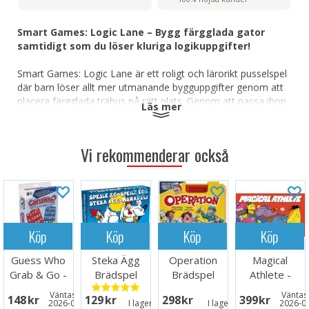
Smart Games: Logic Lane – Bygg färgglada gator
samtidigt som du löser kluriga logikuppgifter!
Smart Games: Logic Lane är ett roligt och lärorikt pusselspel
där barn löser allt mer utmanande bygguppgifter genom att
placera färgglada trähus på rätt plats. Genom att passa ihop
Läs mer
fönster, skorstenar och former utvecklar spelarna rumsligt
tänkande, koncentration och finmotorik samtidigt som de
skapar livliga små kvarter. Med stigande svårighetsgrader
Vi rekommenderar också
erbjuder spelet engagerande lärande genom praktisk lek.
Innehåller 48 progressiva logikuppgifter
Utvecklar rumsligt tänkande och
problemlösningsförmåga
Stärker finmotoriken genom praktisk lek
Köp
Köp
Köp
Köp
Färgglada trähusklossar med charmiga detaljer
Lättförståelig spelupplevelse med ökande
Guess Who
Steka Ägg
Operation
Magical
svårighetsgrad
Grab & Go -
Brädspel
Brädspel
Athlete -
Kompakt och hållbar design som är perfekt för små
Reseutgåva
NORSK
barn
Väntas in:
Väntas 
148 SEK
129 SEK
298 SEK
399 SEK
2026-08-26
I lager:
17
I lager:
5
2026-0