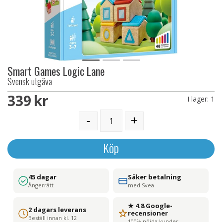
Smart Games Logic Lane
Svensk utgåva
339 SEK
I lager:
1
-
+
Köp
45 dagar
Säker betalning
Ångerrätt
med Svea
★ 4.8 Google-
2 dagars leverans
recensioner
Beställ innan kl. 12
100% nöjda kunder