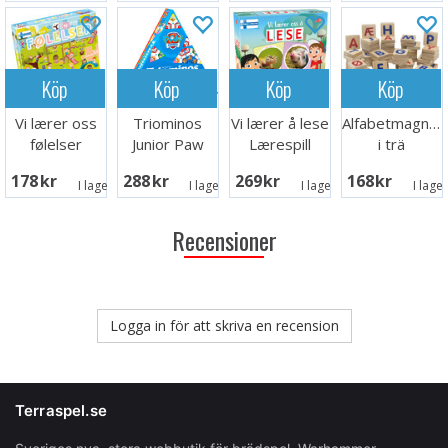
Köp
Köp
Köp
Köp
Vi lærer oss
Triominos
Vi lærer å lese
Alfabetmagnet
følelser
Junior Paw
Lærespill
i trä
Lærespill
Patrol
178 SEK
288 SEK
269 SEK
168 SEK
Brädspel
I lager:
7
I lager:
1
I lager:
1
I lage
Recensioner
Logga in för att skriva en recension
Terraspel.se