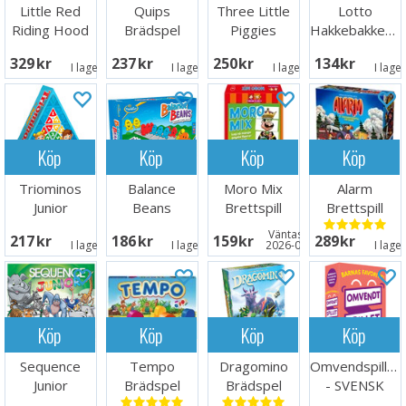
Little Red
Quips
Three Little
Lotto
Riding Hood
Brädspel
Piggies
Hakkebakkeskogen
Hjärngympa
Hjärngympa
329 SEK
237 SEK
250 SEK
134 SEK
I lager:
2
I lager:
5
I lager:
5
I lage
Köp
Köp
Köp
Köp
Triominos
Balance
Moro Mix
Alarm
Junior
Beans
Brettspill
Brettspill
Brädspel
Logik/Mat-
Väntas in:
217 SEK
186 SEK
159 SEK
289 SEK
spel
I lager:
2
I lager:
6
2026-08-17
I lage
Köp
Köp
Köp
Köp
Sequence
Tempo
Dragomino
Omvendspillet
Junior
Brädspel
Brädspel
- SVENSK
Brädspel