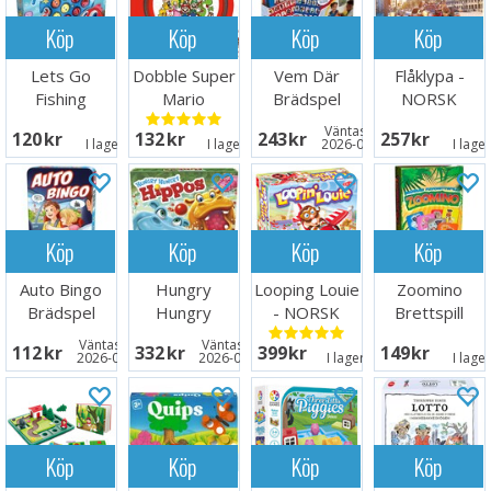
Köp
Köp
Köp
Köp
Lets Go
Dobble Super
Vem Där
Flåklypa -
Fishing
Mario
Brädspel
NORSK
Brädspel
Brädspel
Väntas in:
120 SEK
132 SEK
243 SEK
257 SEK
I lager:
1
I lager:
6
2026-08-15
I lage
Köp
Köp
Köp
Köp
Auto Bingo
Hungry
Looping Louie
Zoomino
Brädspel
Hungry
- NORSK
Brettspill
Hippos
Väntas in:
Väntas in:
112 SEK
332 SEK
399 SEK
149 SEK
Brädspel
2026-09-30
2026-08-26
I lager:
14
I lage
Köp
Köp
Köp
Köp