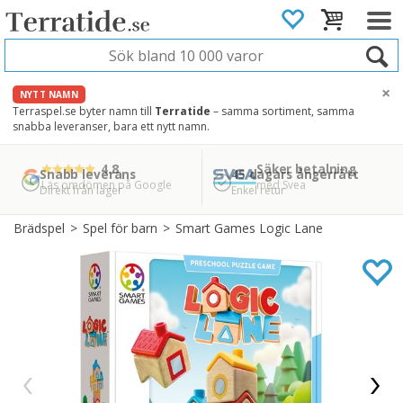
×
NYTT NAMN
Terraspel.se byter namn till
Terratide
– samma sortiment, samma
snabba leveranser, bara ett nytt namn.
4.8
Säker betalning
Snabb leverans
45 dagars ångerrätt
Läs omdömen på Google
med Svea
Direkt från lager
Enkel retur
Brädspel
>
Spel för barn
>
Smart Games Logic Lane