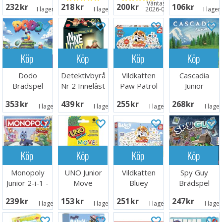
Väntas in:
232 SEK
218 SEK
200 SEK
106 SEK
I lager:
10
I lager:
5
2026-09-30
I lager
Köp
Köp
Köp
Köp
Dodo
Detektivbyrå
Vildkatten
Cascadia
Brädspel
Nr 2 Innelåst
Paw Patrol
Junior
Brettspill
Brädspel
Brädspel -
353 SEK
439 SEK
255 SEK
268 SEK
Svensk
I lager:
1
I lager:
2
I lager:
5
I lage
Köp
Köp
Köp
Köp
Monopoly
UNO Junior
Vildkatten
Spy Guy
Junior 2-i-1 -
Move
Bluey
Brädspel
NORSK
Kortspel
Brädspel
239 SEK
153 SEK
251 SEK
247 SEK
I lager:
5
I lager:
7
I lager:
8
I lage